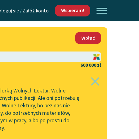
Wspieram!
aloguj się
/
Załóż konto
O nas
Wpłać
Lektur
Kontakt
O projekcie
600 000 zł
 piszących i
Zespół
dorką Wolnych Lektur. Wolne
Zasady wykorzystania
ych publikacji. Ale oni potrzebują
Wolnych Lektur
 Wolne Lektury, bo bez nas nie
Logotypy
ry, do potrzebnych materiałów,
ym w pracy, albo po prostu do
h Lektur
Materiały promocyjne
ry.
Polityka prywatności