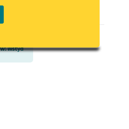
Regulamin biblioteki
macie PDF
Dane fundacji i sprawozdania
finansowe
Regulamin darowizn
Informacja o treściach
w: Wstyd
wrażliwych
Deklaracja dostępności