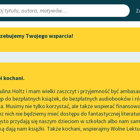
Z
rzebujemy Twojego wsparcia!
Aktualności
Narzędzia
e Lektury
Zapraszamy na spotkanie
Mapa Wolnych 
online z tłumaczkami
irmami
Leśmianator
literatury skandynawskiej
ewsletter
Przewodnik dla
Spotkanie z Katarzyną Tunkiel
i kochani.
czytających
w Oslo
lina Holtz i mam wielki zaszczyt i przyjemność być ambasa
Wolne Lektury na 32.
p do bezpłatnych książek, do bezpłatnych audiobooków i różn
Pol’and’Rock Festivalu
API
. Musimy nie tylko korzystać, ale także wspierać finansowo
ce redakcyjne
„Kochanek Lady Chatterley”
OAI-PMH
ez nich nie będziemy mieć dostępu do fantastycznej literatu
do słuchania na Wolnych
ęsto przydają się naszym dzieciom w szkołach albo nam sam
Lekturach
Widget Wolnyc
ką dają nam książki. Także kochani, wspierajmy Wolne Lektu
oru
tnik
✖
Janusz Korczak
✖
Nowy audiobook – „Marzenie
Przypisy
o Oriencie” Sophie Elkan