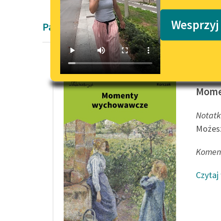
Podkasty o książkach
Wesprzyj
Pamiętnik Janusza Korczaka
Janusz 
Mome
Notatk
Możesz
Koment
Czytaj