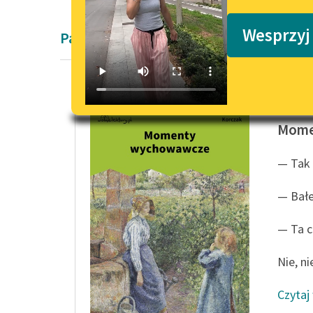
Podkasty o książkach
Wesprzyj
Pamiętnik Janusza Korczaka
Janusz 
Mome
— Tak 
— Bałe
— Ta c
Nie, nie
Czytaj