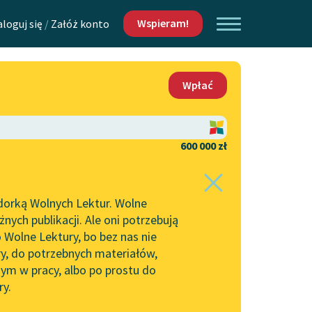
Wspieram!
aloguj się
/
Załóż konto
O nas
Wpłać
Lektur
Kontakt
O projekcie
600 000 zł
 piszących i
Zespół
dorką Wolnych Lektur. Wolne
Zasady wykorzystania
ych publikacji. Ale oni potrzebują
Wolnych Lektur
 Wolne Lektury, bo bez nas nie
Logotypy
ry, do potrzebnych materiałów,
ym w pracy, albo po prostu do
h Lektur
Materiały promocyjne
ry.
Polityka prywatności