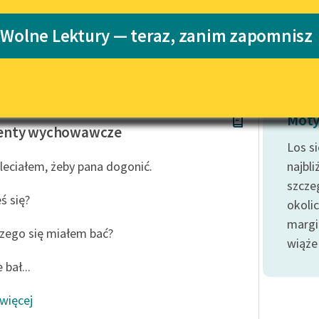
Katalog
 Wolne Lektury — teraz, zanim zapomnisz
Katalog w for
Lektury szkolne i klasyka
literatury do słuchania dla
uczennic i uczniów z
niepełnosprawnościami
Korczak
E-kolekcja lektur szkolnych i
Moty
literatury do słuchania dla
nty wychowawcze
uczennic i uczniów z
Los s
niepełnosprawnościami
leciałem, żeby pana dogonić.
najbli
Feministyczne inspiracje.
szcze
Popularyzacja skandynawskiej
ś się?
okoli
literatury feministycznej
margi
zego się miałem bać?
Ręce pełne poezji
wiąże
Kolekcje edukacyjne twórców
 bał...
przechodzących do domeny
publicznej, lektur szkolnych
 więcej
oraz Starego Testamentu