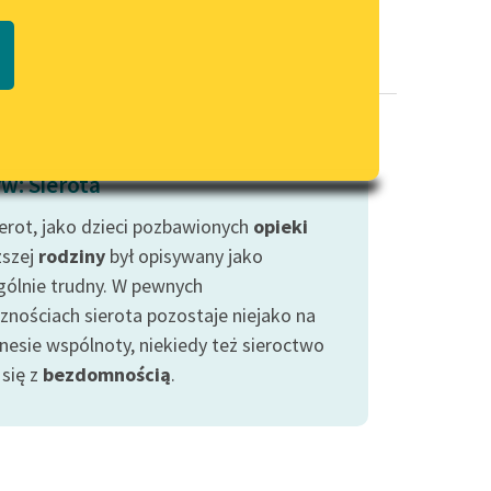
Regulamin biblioteki
macie PDF
Dane fundacji i sprawozdania
finansowe
Regulamin darowizn
Informacja o treściach
w: Sierota
wrażliwych
ierot, jako dzieci pozbawionych
Deklaracja dostępności
opieki
ższej
rodziny
był opisywany jako
gólnie trudny. W pewnych
cznościach sierota pozostaje niejako na
nesie wspólnoty, niekiedy też sieroctwo
 się z
bezdomnością
.