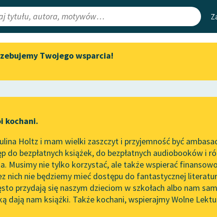
Z
rzebujemy Twojego wsparcia!
Aktualności
Narzędzia
e Lektury
„Prokurator Alicja Horn” do
Mapa Wolnych 
słuchania
irmami
Leśmianator
Byliśmy częścią AI Impact Lab
ewsletter
Przewodnik dla
i kochani.
Zapraszamy na spotkanie
czytających
online z tłumaczkami
lina Holtz i mam wielki zaszczyt i przyjemność być ambasa
literatury skandynawskiej
p do bezpłatnych książek, do bezpłatnych audiobooków i różn
API
Spotkanie z Katarzyną Tunkiel
. Musimy nie tylko korzystać, ale także wspierać finansowo
ce redakcyjne
w Oslo
OAI-PMH
ez nich nie będziemy mieć dostępu do fantastycznej literatu
ęsto przydają się naszym dzieciom w szkołach albo nam sam
102. lata temu zmarł Joseph
Widget Wolnyc
Conrad
ką dają nam książki. Także kochani, wspierajmy Wolne Lektu
oru
tnik
✖
Janusz Korczak
✖
Przypisy
Blog