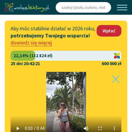
Zaloguj się
/
Załóż konto
Aby móc stabilnie działać w 2026 roku,
Wpłać
potrzebujemy Twojego wsparcia!
Katalog
Włącz się
dowiedz się więcej
Lektury szkolne
Wesprzyj Wolne Lektury
Książki
Współpraca z firmami
25 dni 20:42:21
600 000 zł
Autorki i autorzy
Zapisz się na newsletter
Strona główna
Katalog
Motyw
Dar
Audiobooki
Przekaż 1,5%
Motyw:
Dar
Kolekcje tematyczne
Włącz się w prace
NOWOŚCI
redakcyjne
Motywy literackie
Pamiętnik
✖
Janusz Korczak
✖
Zgłoś błąd