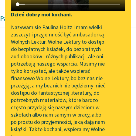
Katalog DAISY
Zgłoś brak utworu
Podkasty o książkach
Dzień dobry moi kochani.
Pamiętnik Janusza Korczaka
Aktualności
Narzędzia
Nazywam się Paulina Holtz i mam wielki
zaszczyt i przyjemność być ambasadorką
Spotkanie z Katarzyną
Mapa Wolnych Lektur
Wolnych Lektur. Wolne Lektury to dostęp
Tunkiel w Oslo
do bezpłatnych książek, do bezpłatnych
Janusz Korczak
Leśmianator
audiobooków i różnych publikacji. Ale oni
Momenty
Wolne Lektury na 32.
potrzebują naszego wsparcia. Musimy nie
Przewodnik dla piszących i
wychowawcze
Pol’and’Rock Festivalu
tylko korzystać, ale także wspierać
czytających
finansowo Wolne Lektury, bo bez nas nie
„Kochanek Lady
—
przeżyją, a my bez nich nie będziemy mieć
Chatterley” do słuchania
Haneczko, ja
dostępu do fantastycznej literatury, do
na Wolnych Lekturach
API
cię proszę,
potrzebnych materiałów, które bardzo
Nowy audiobook –
OAI-PMH
nie bierz mi
często przydają się naszym dzieciom w
„Marzenie o Oriencie”
klocków.
szkołach albo nam samym w pracy, albo
Widget Wolnych Lektur
Sophie Elkan
po prostu do przyjemności, jaką dają nam
Haneczka
książki. Także kochani, wspierajmy Wolne
Przypisy
Kolekcja Nadwyraz.com x