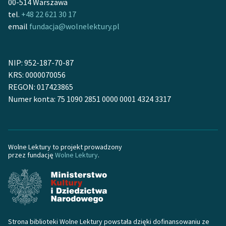
00-514 Warszawa
feministycznej
tel.
+48 22 621 30 17
email
fundacja@wolnelektury.pl
Ręce pełne poezji
Kolekcje edukacyjne
twórców przechodzących
NIP: 952-187-70-87
do domeny publicznej,
KRS: 0000070056
lektur szkolnych oraz
REGON: 017423865
Starego Testamentu
Numer konta: 75 1090 2851 0000 0001 4324 3317
Odkurzamy bohaterów
Szkoła Poezji Wolnych
Wolne Lektury to projekt prowadzony
Lektur
przez fundację
Wolne Lektury
.
O nas
Kontakt
O projekcie
Strona biblioteki Wolne Lektury powstała dzięki dofinansowaniu ze