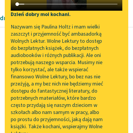
Katalog DAISY
Zgłoś brak utworu
Podkasty o książkach
Dzień dobry moi kochani.
dramaty antyczne Starożytność
Aktualności
Narzędzia
Nazywam się Paulina Holtz i mam wielki
zaszczyt i przyjemność być ambasadorką
Zapraszamy na spotkanie
Mapa Wolnych Lektur
Wolnych Lektur. Wolne Lektury to dostęp
online z tłumaczkami
do bezpłatnych książek, do bezpłatnych
Ajschylos
Leśmianator
literatury skandynawskiej
audiobooków i różnych publikacji. Ale oni
Prometeusz
potrzebują naszego wsparcia. Musimy nie
Przewodnik dla piszących i
skowany
Spotkanie z Katarzyną
tylko korzystać, ale także wspierać
czytających
Tunkiel w Oslo
finansowo Wolne Lektury, bo bez nas nie
Czytaj więcej
przeżyją, a my bez nich nie będziemy mieć
Wolne Lektury na 32.
dostępu do fantastycznej literatury, do
Pol’and’Rock Festivalu
API
potrzebnych materiałów, które bardzo
„Kochanek Lady
OAI-PMH
często przydają się naszym dzieciom w
Chatterley” do słuchania
szkołach albo nam samym w pracy, albo
Widget Wolnych Lektur
na Wolnych Lekturach
po prostu do przyjemności, jaką dają nam
książki. Także kochani, wspierajmy Wolne
Przypisy
Nowy audiobook –