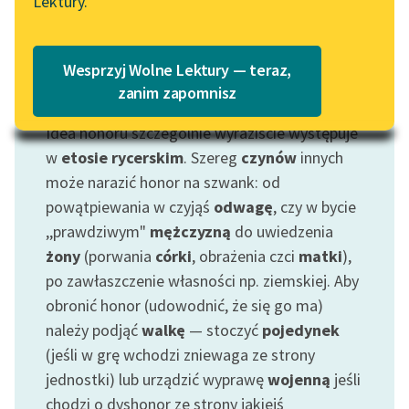
Lektury.
„Marzenie o Oriencie”
Katalog
Sophie Elkan
Katalog w formacie PDF
Blog
Wesprzyj Wolne Lektury — teraz,
zanim zapomnisz
Motyw: Honor
Idea honoru szczególnie wyraziście występuje
Lektury szkolne i klasyka
literatury do słuchania dla
w
etosie rycerskim
. Szereg
czynów
innych
uczennic i uczniów z
może narazić honor na szwank: od
niepełnosprawnościami
powątpiewania w czyjąś
odwagę
, czy w bycie
,,prawdziwym"
mężczyzną
do uwiedzenia
E-kolekcja lektur
żony
(porwania
córki
, obrażenia czci
matki
),
szkolnych i literatury do
po zawłaszczenie własności np. ziemskiej. Aby
słuchania dla uczennic i
uczniów z
obronić honor (udowodnić, że się go ma)
niepełnosprawnościami
należy podjąć
walkę
— stoczyć
pojedynek
(jeśli w grę wchodzi zniewaga ze strony
Feministyczne inspiracje.
jednostki) lub urządzić wyprawę
wojenną
jeśli
Popularyzacja
chodzi o dyshonor ze strony jakiejś
skandynawskiej literatury