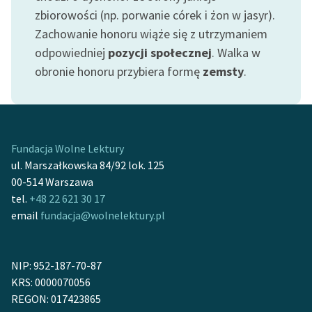
feministycznej
zbiorowości (np. porwanie córek i żon w jasyr).
Zachowanie honoru wiąże się z utrzymaniem
Ręce pełne poezji
odpowiedniej
pozycji społecznej
. Walka w
Kolekcje edukacyjne
obronie honoru przybiera formę
zemsty
.
twórców przechodzących
do domeny publicznej,
lektur szkolnych oraz
Starego Testamentu
Fundacja Wolne Lektury
Odkurzamy bohaterów
ul. Marszałkowska 84/92 lok. 125
00-514 Warszawa
Szkoła Poezji Wolnych
tel.
+48 22 621 30 17
Lektur
email
fundacja@wolnelektury.pl
O nas
NIP: 952-187-70-87
Kontakt
KRS: 0000070056
O projekcie
REGON: 017423865