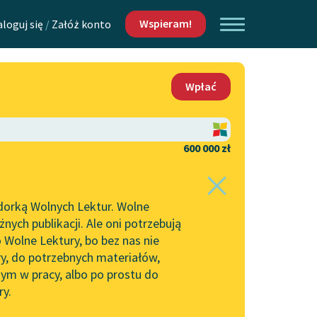
Wspieram!
aloguj się
/
Załóż konto
O nas
Wpłać
Lektur
Kontakt
O projekcie
600 000 zł
 piszących i
Zespół
dorką Wolnych Lektur. Wolne
Zasady wykorzystania
ych publikacji. Ale oni potrzebują
Wolnych Lektur
 Wolne Lektury, bo bez nas nie
Logotypy
ry, do potrzebnych materiałów,
ym w pracy, albo po prostu do
h Lektur
Materiały promocyjne
ry.
rtuj:
najpopularniejsze
alfabetycznie
Polityka prywatności