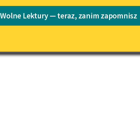
Katalog
 Wolne Lektury — teraz, zanim zapomnisz
iędzywojenne Cecylii Walewskiej
Katalog w for
Lektury szkolne i klasyka
literatury do słuchania dla
uczennic i uczniów z
niepełnosprawnościami
E-kolekcja lektur szkolnych i
literatury do słuchania dla
uczennic i uczniów z
niepełnosprawnościami
Feministyczne inspiracje.
Popularyzacja skandynawskiej
literatury feministycznej
Ręce pełne poezji
Kolekcje edukacyjne twórców
przechodzących do domeny
publicznej, lektur szkolnych
oraz Starego Testamentu