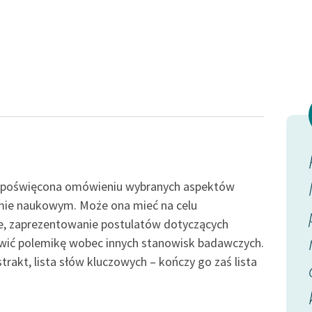
Odkurzamy bohaterów
Szkoła Poezji Wolnych Lektur
ych są
„Może za jakieś tysiąc
gicznym,
 poświęcona omówieniu wybranych aspektów
lat
Pałuba
naprawdę
mie naukowym. Może ona mieć na celu
ożna badać
ie, zaprezentowanie postulatów dotyczących
wyjdzie w szkolnym
na naturę
wić polemikę wobec innych stanowisk badawczych.
wydaniu jako próbka
rakt, lista słów kluczowych – kończy go zaś lista
psychologii z...
m polski