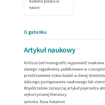
Kobieta polska w
nauce
O gatunku
Artykuł naukowy
Domy dla obłąkan
archiwum socjolo
Krótsza (od monografii) wypowiedź naukowa
danego zagadnienia, publikowana w czasopiś
gdzie najlepiej m
przedstawienie stanu badań w danej dziedzin
wpływy otoczenia 
dalszego postępowania naukowego lub stano
Współcześnie zazwyczaj artykuł poprzedza abst
ludzką
wykorzystanej literatury.
autorka: Ilona Kalamon
Kazimierz Wyka, Moderniz