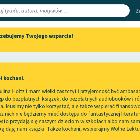
Z
rzebujemy Twojego wsparcia!
Aktualności
Narzędzia
e Lektury
„Prokurator Alicja Horn” do
Mapa Wolnych 
słuchania
irmami
Leśmianator
Byliśmy częścią AI Impact Lab
ewsletter
Przewodnik dla
i kochani.
Zapraszamy na spotkanie
czytających
online z tłumaczkami
lina Holtz i mam wielki zaszczyt i przyjemność być ambasa
literatury skandynawskiej
p do bezpłatnych książek, do bezpłatnych audiobooków i różn
API
Spotkanie z Katarzyną Tunkiel
. Musimy nie tylko korzystać, ale także wspierać finansowo
ce redakcyjne
w Oslo
OAI-PMH
ez nich nie będziemy mieć dostępu do fantastycznej literatu
ęsto przydają się naszym dzieciom w szkołach albo nam sam
102. lata temu zmarł Joseph
Widget Wolnyc
Conrad
ką dają nam książki. Także kochani, wspierajmy Wolne Lektu
oru
So
nne
✖
Cecylia Walewska
✖
Przypisy
Blog