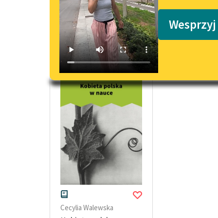
Podkasty o książkach
Wesprzyj
artykuły naukowe Dwudziestolecie m
Cecylia Walewska