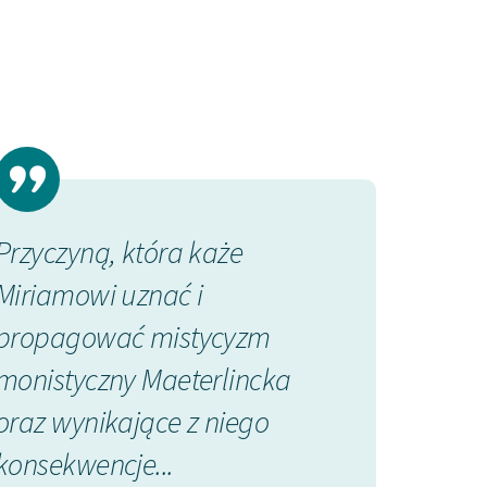
Przyczyną, która każe
Domy dla ob
Miriamowi uznać i
archiwum so
propagować mistycyzm
gdzie najle
monistyczny Maeterlincka
wpływy otoc
oraz wynikające z niego
ludzką
konsekwencje...
Kazimierz Wyka, 