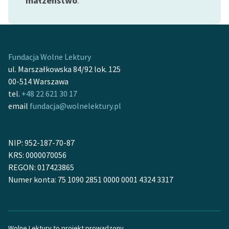
małżeństwo
.
Deklaracja dostępności
Fundacja Wolne Lektury
ul. Marszałkowska 84/92 lok. 125
00-514 Warszawa
tel.
+48 22 621 30 17
email
fundacja@wolnelektury.pl
NIP: 952-187-70-87
KRS: 0000070056
REGON: 017423865
Numer konta: 75 1090 2851 0000 0001 4324 3317
Wolne Lektury to projekt prowadzony