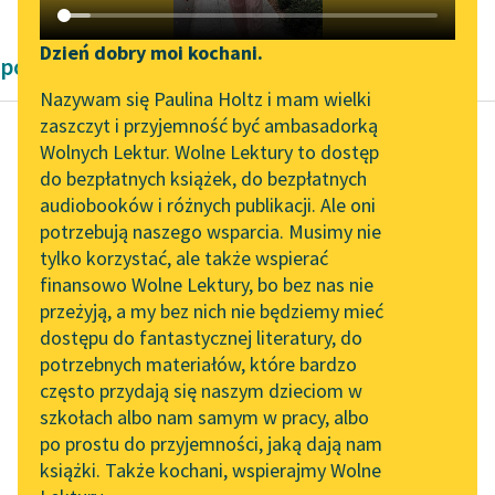
Katalog DAISY
Zgłoś brak utworu
Podkasty o książkach
Dzień dobry moi kochani.
powieści Pozytywizm Józef Ignacy Kraszewski
Aktualności
Narzędzia
Nazywam się Paulina Holtz i mam wielki
zaszczyt i przyjemność być ambasadorką
Zapraszamy na spotkanie
Mapa Wolnych Lektur
Wolnych Lektur. Wolne Lektury to dostęp
online z tłumaczkami
do bezpłatnych książek, do bezpłatnych
Józef Ignacy Kraszewski
Leśmianator
literatury skandynawskiej
audiobooków i różnych publikacji. Ale oni
Stara baśń, tom
potrzebują naszego wsparcia. Musimy nie
Przewodnik dla piszących i
pierwszy
Spotkanie z Katarzyną
tylko korzystać, ale także wspierać
czytających
Tunkiel w Oslo
finansowo Wolne Lektury, bo bez nas nie
Wanda została jedyna,
przeżyją, a my bez nich nie będziemy mieć
Wolne Lektury na 32.
która bogom
dostępu do fantastycznej literatury, do
Pol’and’Rock Festivalu
API
ślubowała. Ona będzie
potrzebnych materiałów, które bardzo
nam królową. „Jak
„Kochanek Lady
OAI-PMH
często przydają się naszym dzieciom w
Chatterley” do słuchania
mam być królową
szkołach albo nam samym w pracy, albo
Widget Wolnych Lektur
na Wolnych Lekturach
waszą...
po prostu do przyjemności, jaką dają nam
książki. Także kochani, wspierajmy Wolne
Przypisy
Nowy audiobook –
Czytaj więcej