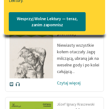
Lektury.
„Marzenie o Oriencie”
Katalog
Sophie Elkan
Katalog w formacie PDF
Blog
Wesprzyj Wolne Lektury — teraz,
Józef Ignacy Kraszewski
zanim zapomnisz
Stara baśń, tom
pierwszy
Lektury szkolne i klasyka
literatury do słuchania dla
Niewiasty wszystkie
uczennic i uczniów z
kołem otaczały Jagę
niepełnosprawnościami
milczącą, ubraną jak na
E-kolekcja lektur
weselne gody i po kolei
szkolnych i literatury do
całującą...
słuchania dla uczennic i
uczniów z
Czytaj więcej
niepełnosprawnościami
Feministyczne inspiracje.
Popularyzacja
Józef Ignacy Kraszewski
skandynawskiej literatury