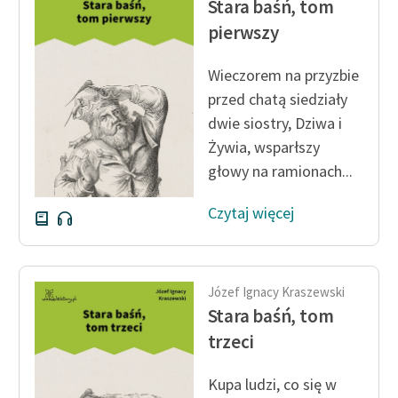
Stara baśń, tom
feministycznej
pierwszy
Ręce pełne poezji
Wieczorem na przyzbie
Kolekcje edukacyjne
przed chatą siedziały
twórców przechodzących
dwie siostry, Dziwa i
do domeny publicznej,
Żywia, wsparłszy
lektur szkolnych oraz
głowy na ramionach...
Starego Testamentu
Odkurzamy bohaterów
Czytaj więcej
Szkoła Poezji Wolnych
Lektur
Józef Ignacy Kraszewski
O nas
Stara baśń, tom
trzeci
Kontakt
O projekcie
Kupa ludzi, co się w