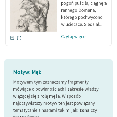
pogoń puściła, ciągnęła
Zespół
rannego Domana,
którego pochwycono
Zasady wykorzystania
w ucieczce. Siedział...
Wolnych Lektur
Czytaj więcej
Logotypy
Materiały promocyjne
Polityka prywatności
Motyw: Mąż
Regulamin biblioteki
Motywem tym zaznaczamy fragmenty
Dane fundacji i
sprawozdania finansowe
mówiące o powinnościach i zakresie władzy
wiążącej się z rolą męża. W sposób
Regulamin darowizn
najoczywistszy motyw ten jest powiązany
Informacja o treściach
tematycznie z hasłami takimi jak:
żona
czy
wrażliwych