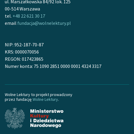
ul. Marszałkowska 84/92 lok. 125
00-514 Warszawa
Zasady wykorzystania
tel.
+48 22 621 30 17
Wolnych Lektur
email
fundacja@wolnelektury.pl
Logotypy
Materiały promocyjne
NIP: 952-187-70-87
KRS: 0000070056
Polityka prywatności
REGON: 017423865
Numer konta: 75 1090 2851 0000 0001 4324 3317
Regulamin biblioteki
Dane fundacji i
sprawozdania finansowe
Wolne Lektury to projekt prowadzony
Regulamin darowizn
przez fundację
Wolne Lektury
.
Informacja o treściach
wrażliwych
Deklaracja dostępności