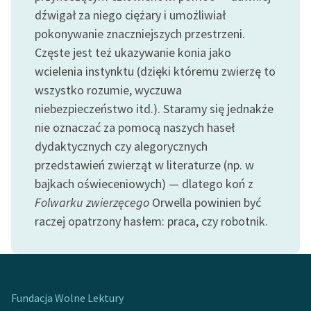
Ręce pełne poezji
dźwigał za niego ciężary i umożliwiał
pokonywanie znaczniejszych przestrzeni.
Kolekcje edukacyjne
Częste jest też ukazywanie konia jako
twórców przechodzących
do domeny publicznej,
wcielenia instynktu (dzięki któremu zwierzę to
lektur szkolnych oraz
wszystko rozumie, wyczuwa
Starego Testamentu
niebezpieczeństwo itd.). Staramy się jednakże
nie oznaczać za pomocą naszych haseł
Odkurzamy bohaterów
dydaktycznych czy alegorycznych
Szkoła Poezji Wolnych
przedstawień zwierząt w literaturze (np. w
Lektur
bajkach oświeceniowych) — dlatego koń z
O nas
Folwarku zwierzęcego
Orwella powinien być
raczej opatrzony hasłem: praca, czy robotnik.
Kontakt
O projekcie
Zespół
Fundacja Wolne Lektury