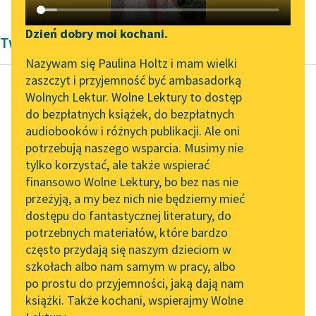
Katalog DAISY
Zgłoś brak utworu
Podkasty o książkach
Dzień dobry moi kochani.
Twórczość dramatyczna Pozytywizm
Aktualności
Narzędzia
Nazywam się Paulina Holtz i mam wielki
zaszczyt i przyjemność być ambasadorką
„Prokurator Alicja Horn”
Mapa Wolnych Lektur
Wolnych Lektur. Wolne Lektury to dostęp
do słuchania
do bezpłatnych książek, do bezpłatnych
Adolf Abrahamowicz
Leśmianator
audiobooków i różnych publikacji. Ale oni
Po burzy
Byliśmy częścią AI Impact
potrzebują naszego wsparcia. Musimy nie
Przewodnik dla piszących i
Lab
tylko korzystać, ale także wspierać
czytających
Czytaj więcej
finansowo Wolne Lektury, bo bez nas nie
Zapraszamy na spotkanie
przeżyją, a my bez nich nie będziemy mieć
online z tłumaczkami
dostępu do fantastycznej literatury, do
literatury skandynawskiej
API
potrzebnych materiałów, które bardzo
Spotkanie z Katarzyną
OAI-PMH
często przydają się naszym dzieciom w
Tunkiel w Oslo
szkołach albo nam samym w pracy, albo
Widget Wolnych Lektur
po prostu do przyjemności, jaką dają nam
102. lata temu zmarł
książki. Także kochani, wspierajmy Wolne
Przypisy
Joseph Conrad