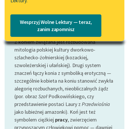
Lektury.
Katalog
Blog
Katalog w formacie PDF
Wesprzyj Wolne Lektury — teraz,
Lektury szkolne i klasyka
zanim zapomnisz
Motyw: Koń
literatury do słuchania dla
Z koniem związana jest rozbudowana
uczennic i uczniów z
niepełnosprawnościami
mitologia polskiej kultury dworkowo-
szlachecko-żołnierskiej (kozackiej,
E-kolekcja lektur
szwoleżerskiej i ułańskiej). Drugi system
szkolnych i literatury do
znaczeń łączy konia z symboliką erotyczną —
słuchania dla uczennic i
szczególnie kobieta na koniu stanowić zwykła
uczniów z
alegorię rozbuchanych, nieobliczalnych żądz
niepełnosprawnościami
(por. obraz
Szał
Podkowińskiego, czy
Feministyczne inspiracje.
przedstawienie postaci Laury z
Przedwiośnia
Popularyzacja
jako lubieżnej amazonki). Koń jest też
skandynawskiej literatury
symbolem ciężkiej
pracy
, zwierzęciem
feministycznej
przynoszącym człowiekowi pomoc — dawniej