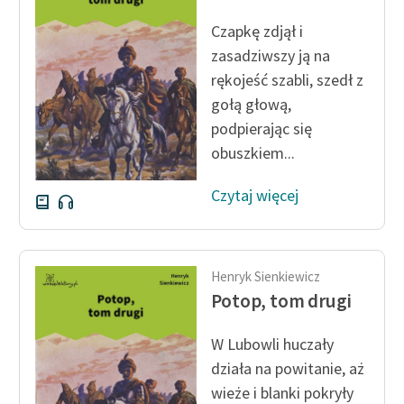
Ręce pełne poezji
Czapkę zdjął i
Kolekcje edukacyjne
zasadziwszy ją na
twórców przechodzących
rękojeść szabli, szedł z
do domeny publicznej,
gołą głową,
lektur szkolnych oraz
podpierając się
Starego Testamentu
obuszkiem...
Odkurzamy bohaterów
Czytaj więcej
Szkoła Poezji Wolnych
Lektur
O nas
Henryk Sienkiewicz
Potop, tom drugi
Kontakt
O projekcie
W Lubowli huczały
działa na powitanie, aż
Zespół
wieże i blanki pokryły