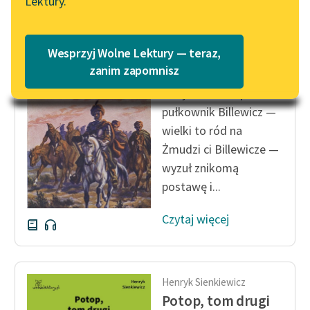
Lektury.
Katalog
Blog
Katalog w formacie PDF
Henryk Sienkiewicz
Wesprzyj Wolne Lektury — teraz,
Potop, tom drugi
Lektury szkolne i klasyka
zanim zapomnisz
literatury do słuchania dla
— Tymczasem pan
uczennic i uczniów z
pułkownik Billewicz —
niepełnosprawnościami
wielki to ród na
E-kolekcja lektur
Żmudzi ci Billewicze —
szkolnych i literatury do
wyzuł znikomą
słuchania dla uczennic i
postawę i...
uczniów z
niepełnosprawnościami
Czytaj więcej
Feministyczne inspiracje.
Popularyzacja
skandynawskiej literatury
Henryk Sienkiewicz
feministycznej
Potop, tom drugi