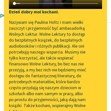
Katalog DAISY
Zgłoś brak utworu
Podkasty o książkach
Dzień dobry moi kochani.
powieści historyczne Pozytywizm
Aktualności
Narzędzia
Nazywam się Paulina Holtz i mam wielki
zaszczyt i przyjemność być ambasadorką
„Prokurator Alicja Horn”
Mapa Wolnych Lektur
Wolnych Lektur. Wolne Lektury to dostęp
do słuchania
do bezpłatnych książek, do bezpłatnych
Henryk Sienkiewicz
Leśmianator
audiobooków i różnych publikacji. Ale oni
Potop, tom drugi
Byliśmy częścią AI Impact
potrzebują naszego wsparcia. Musimy nie
Przewodnik dla piszących i
Lab
tylko korzystać, ale także wspierać
czytających
— Ale ty, Rzędzian,
finansowo Wolne Lektury, bo bez nas nie
Zapraszamy na spotkanie
zawsze u fortuny za
przeżyją, a my bez nich nie będziemy mieć
online z tłumaczkami
pazuchą siedzisz i jako
dostępu do fantastycznej literatury, do
literatury skandynawskiej
API
widzę, na pana
potrzebnych materiałów, które bardzo
wyszedłeś...
Spotkanie z Katarzyną
OAI-PMH
często przydają się naszym dzieciom w
Tunkiel w Oslo
szkołach albo nam samym w pracy, albo
Widget Wolnych Lektur
Czytaj więcej
po prostu do przyjemności, jaką dają nam
102. lata temu zmarł
książki. Także kochani, wspierajmy Wolne
Przypisy
Joseph Conrad