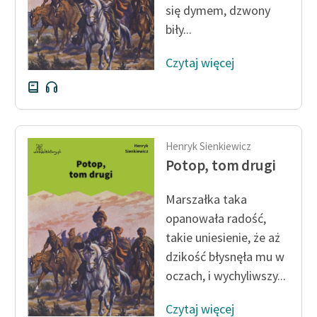
się dymem, dzwony
biły...
Zasady wykorzystania
Wolnych Lektur
Czytaj więcej
Logotypy
Materiały promocyjne
Polityka prywatności
Henryk Sienkiewicz
Regulamin biblioteki
Potop, tom drugi
Dane fundacji i
Marszałka taka
sprawozdania finansowe
opanowała radość,
Regulamin darowizn
takie uniesienie, że aż
dzikość błysnęła mu w
Informacja o treściach
oczach, i wychyliwszy...
wrażliwych
Deklaracja dostępności
Czytaj więcej