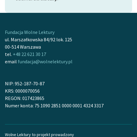
Zasady wykorzystania
Wolnych Lektur
Logotypy
Fundacja Wolne Lektury
ul. Marszałkowska 84/92 lok. 125
Materiały promocyjne
00-514 Warszawa
tel.
+48 22 621 30 17
Polityka prywatności
email
fundacja@wolnelektury.pl
Regulamin biblioteki
Dane fundacji i
NIP: 952-187-70-87
sprawozdania finansowe
KRS: 0000070056
REGON: 017423865
Regulamin darowizn
Numer konta: 75 1090 2851 0000 0001 4324 3317
Informacja o treściach
wrażliwych
Deklaracja dostępności
Wolne Lektury to projekt prowadzony