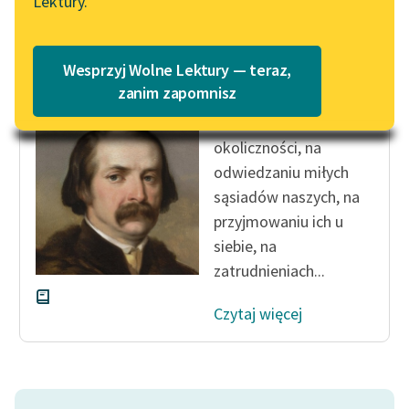
Lektury.
Katalog
Blog
Katalog w formacie PDF
Zygmunt Kaczkowski
Wesprzyj Wolne Lektury — teraz,
Murdelio
Lektury szkolne i klasyka
zanim zapomnisz
literatury do słuchania dla
Wśród takich
uczennic i uczniów z
okoliczności, na
niepełnosprawnościami
odwiedzaniu miłych
E-kolekcja lektur
sąsiadów naszych, na
szkolnych i literatury do
przyjmowaniu ich u
słuchania dla uczennic i
siebie, na
uczniów z
zatrudnieniach...
niepełnosprawnościami
Czytaj więcej
Feministyczne inspiracje.
Popularyzacja
skandynawskiej literatury
feministycznej