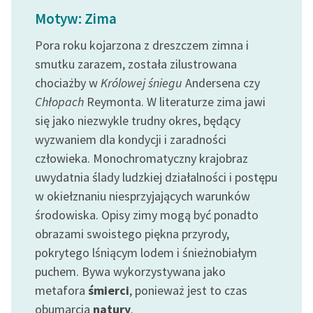
Ręce pełne poezji
Motyw: Zima
Kolekcje edukacyjne
Pora roku kojarzona z dreszczem zimna i
twórców przechodzących
smutku zarazem, została zilustrowana
do domeny publicznej,
chociażby w
Królowej śniegu
Andersena czy
lektur szkolnych oraz
Chłopach
Reymonta. W literaturze zima jawi
Starego Testamentu
się jako niezwykle trudny okres, będący
Odkurzamy bohaterów
wyzwaniem dla kondycji i zaradności
człowieka. Monochromatyczny krajobraz
Szkoła Poezji Wolnych
Lektur
uwydatnia ślady ludzkiej działalności i postępu
w okiełznaniu niesprzyjających warunków
O nas
środowiska. Opisy zimy mogą być ponadto
obrazami swoistego piękna przyrody,
Kontakt
pokrytego lśniącym lodem i śnieżnobiałym
O projekcie
puchem. Bywa wykorzystywana jako
metafora
śmierci
, ponieważ jest to czas
Zespół
obumarcia
natury
.