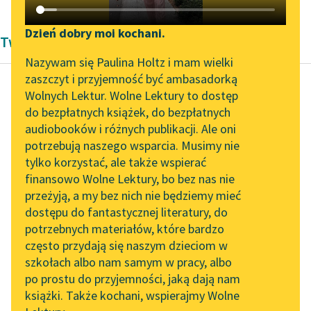
Katalog DAISY
Zgłoś brak utworu
Podkasty o książkach
Dzień dobry moi kochani.
Twórczość Zygmunta Kaczkowskiego
Aktualności
Narzędzia
Nazywam się Paulina Holtz i mam wielki
zaszczyt i przyjemność być ambasadorką
„Prokurator Alicja Horn”
Mapa Wolnych Lektur
Wolnych Lektur. Wolne Lektury to dostęp
do słuchania
do bezpłatnych książek, do bezpłatnych
Zygmunt Kaczkowski
Leśmianator
audiobooków i różnych publikacji. Ale oni
Murdelio
Byliśmy częścią AI Impact
potrzebują naszego wsparcia. Musimy nie
Przewodnik dla piszących i
Lab
tylko korzystać, ale także wspierać
czytających
patrzę, sunie Mazur z
finansowo Wolne Lektury, bo bez nas nie
Zapraszamy na spotkanie
kobiałką na plecach i z
przeżyją, a my bez nich nie będziemy mieć
online z tłumaczkami
listem za wstążką od
dostępu do fantastycznej literatury, do
literatury skandynawskiej
API
kapelusza, a...
potrzebnych materiałów, które bardzo
Spotkanie z Katarzyną
OAI-PMH
często przydają się naszym dzieciom w
Czytaj więcej
Tunkiel w Oslo
szkołach albo nam samym w pracy, albo
Widget Wolnych Lektur
po prostu do przyjemności, jaką dają nam
102. lata temu zmarł
książki. Także kochani, wspierajmy Wolne
Przypisy
Joseph Conrad