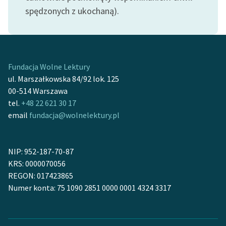
Ręce pełne poezji
spędzonych z ukochaną).
Kolekcje edukacyjne
twórców przechodzących
do domeny publicznej,
lektur szkolnych oraz
Fundacja Wolne Lektury
Starego Testamentu
ul. Marszałkowska 84/92 lok. 125
00-514 Warszawa
Odkurzamy bohaterów
tel.
+48 22 621 30 17
Szkoła Poezji Wolnych
email
fundacja@wolnelektury.pl
Lektur
O nas
NIP: 952-187-70-87
KRS: 0000070056
Kontakt
REGON: 017423865
Numer konta: 75 1090 2851 0000 0001 4324 3317
O projekcie
Zespół