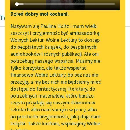
Katalog DAISY
Zgłoś brak utworu
Podkasty o książkach
Dzień dobry moi kochani.
Twórczość Zygmunta Kaczkowskiego
Aktualności
Narzędzia
Nazywam się Paulina Holtz i mam wielki
zaszczyt i przyjemność być ambasadorką
„Prokurator Alicja Horn”
Mapa Wolnych Lektur
Wolnych Lektur. Wolne Lektury to dostęp
do słuchania
do bezpłatnych książek, do bezpłatnych
Zygmunt Kaczkowski
Leśmianator
audiobooków i różnych publikacji. Ale oni
Murdelio
Byliśmy częścią AI Impact
potrzebują naszego wsparcia. Musimy nie
Przewodnik dla piszących i
Lab
tylko korzystać, ale także wspierać
czytających
Młodzieńcowi bowiem
finansowo Wolne Lektury, bo bez nas nie
Zapraszamy na spotkanie
żyć w nadziejach,
przeżyją, a my bez nich nie będziemy mieć
online z tłumaczkami
mężom w czynach, a
dostępu do fantastycznej literatury, do
literatury skandynawskiej
API
starcom snadź już
potrzebnych materiałów, które bardzo
tylko w
Spotkanie z Katarzyną
OAI-PMH
często przydają się naszym dzieciom w
wspomnieniach...
Tunkiel w Oslo
szkołach albo nam samym w pracy, albo
Widget Wolnych Lektur
po prostu do przyjemności, jaką dają nam
102. lata temu zmarł
Czytaj więcej
książki. Także kochani, wspierajmy Wolne
Przypisy
Joseph Conrad