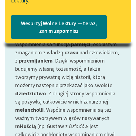
Lektury.
Katalog
Blog
Katalog w formacie PDF
Wesprzyj Wolne Lektury — teraz,
Lektury szkolne i klasyka
zanim zapomnisz
Motyw: Wspomnienia
literatury do słuchania dla
Wspomnienia są funkcją
pamięci
, osobistym
uczennic i uczniów z
niepełnosprawnościami
zmaganiem z władzą
czasu
nad człowiekiem,
z
przemijaniem
. Dzięki wspomnieniom
E-kolekcja lektur
budujemy własną tożsamość, a także
szkolnych i literatury do
tworzymy prywatną wizję historii, którą
słuchania dla uczennic i
możemy następnie przekazać jako swoiste
uczniów z
dziedzictwo
. Z drugiej strony wspomnienia
niepełnosprawnościami
są pożywką całkowicie w nich zanurzonej
Feministyczne inspiracje.
melancholii
. Wspólne wspomnienia są też
Popularyzacja
ważnym tworzywem więzów nazywanych
skandynawskiej literatury
miłością
(np. Gustaw z
Dziadów
jest
feministycznej
całkowicie pochłonięty wspominaniem chwil