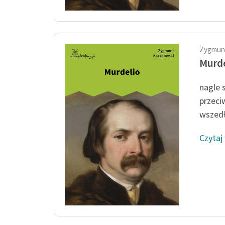
Zygmun
Murde
nagle 
przeci
wszedł.
Czytaj