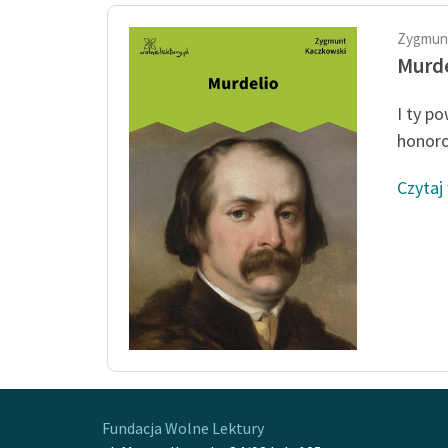
Zygmun
Murde
I ty po
honoro
Czytaj
Fundacja Wolne Lektury