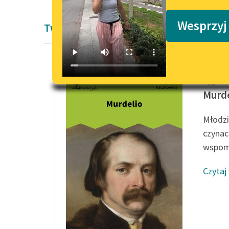
Podkasty o książkach
Wesprzyj
Twórczość Zygmunta Kaczkowskiego
Zygmun
Murde
Młodzi
czynac
wspomn
Czytaj