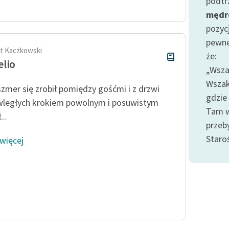
podtr
publicznej, lektur szkolnych
oraz Starego Testamentu
mędr
pozyc
Odkurzamy bohaterów
pewne
Szkoła Poezji Wolnych Lektur
t Kaczkowski
że:
lio
„Wsza
Wszak
szmer się zrobił pomiędzy gośćmi i z drzwi
gdzie
wległych krokiem powolnym i posuwistym
Tam w
..
przeby
Staro
 więcej