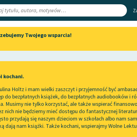
Z
rzebujemy Twojego wsparcia!
Aktualności
Narzędzia
e Lektury
Zapraszamy na spotkanie
Mapa Wolnych 
online z tłumaczkami
irmami
Leśmianator
literatury skandynawskiej
ewsletter
Przewodnik dla
Spotkanie z Katarzyną Tunkiel
i kochani.
czytających
w Oslo
lina Holtz i mam wielki zaszczyt i przyjemność być ambasa
Wolne Lektury na 32.
p do bezpłatnych książek, do bezpłatnych audiobooków i różn
Pol’and’Rock Festivalu
API
. Musimy nie tylko korzystać, ale także wspierać finansowo
ce redakcyjne
„Kochanek Lady Chatterley”
OAI-PMH
ez nich nie będziemy mieć dostępu do fantastycznej literatu
do słuchania na Wolnych
ęsto przydają się naszym dzieciom w szkołach albo nam sam
Lekturach
Widget Wolnyc
ką dają nam książki. Także kochani, wspierajmy Wolne Lektu
oru
Zygmunt Kaczkowski
✖
Nowy audiobook – „Marzenie
Przypisy
o Oriencie” Sophie Elkan