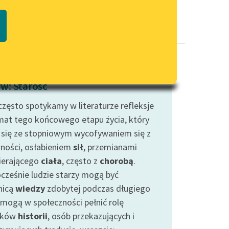
Regulamin biblioteki
macie PDF
Dane fundacji i sprawozdania
finansowe
Regulamin darowizn
Informacja o treściach
w: Starość
wrażliwych
często spotykamy w literaturze refleksje
Deklaracja dostępności
mat tego końcowego etapu życia, który
 się ze stopniowym wycofywaniem się z
ności, osłabieniem
sił
, przemianami
erającego
ciała
, często z
chorobą
.
cześnie ludzie starzy mogą być
nicą
wiedzy
zdobytej podczas długiego
, mogą w społeczności pełnić rolę
dków
historii
, osób przekazujących i