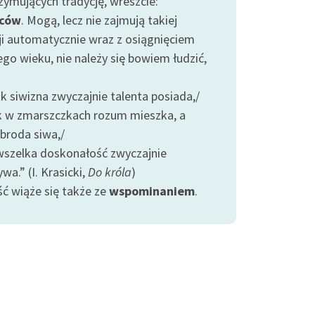
zymujących tradycję, wreszcie:
ców
. Mogą, lecz nie zajmują takiej
ji automatycznie wraz z osiągnięciem
go wieku, nie należy się bowiem łudzić,
k siwizna zwyczajnie talenta posiada,/
 w zmarszczkach rozum mieszka, a
 broda siwa,/
szelka doskonałość zwyczajnie
wa.” (I. Krasicki,
Do króla
)
ść wiąże się także ze
wspominaniem
.