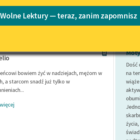
Katalog
Blog
 Wolne Lektury — teraz, zanim zapomnisz
Katalog w for
Lektury szkolne i klasyka
literatury do słuchania dla
uczennic i uczniów z
t Kaczkowski
niepełnosprawnościami
Moty
lio
E-kolekcja lektur szkolnych i
Dość 
literatury do słuchania dla
eńcowi bowiem żyć w nadziejach, mężom w
na te
uczennic i uczniów z
h, a starcom snadź już tylko w
wiąże
niepełnosprawnościami
ieniach...
aktyw
Feministyczne inspiracje.
obumi
Popularyzacja skandynawskiej
 więcej
literatury feministycznej
Jedno
skarb
Ręce pełne poezji
życia
Kolekcje edukacyjne twórców
świa
przechodzących do domeny