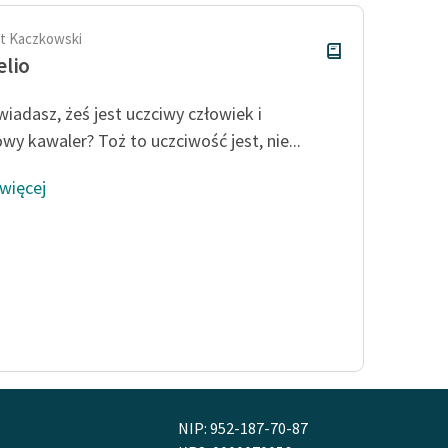
t Kaczkowski
lio
wiadasz, żeś jest uczciwy człowiek i
wy kawaler? Toż to uczciwość jest, nie...
 więcej
NIP: 952-187-70-87