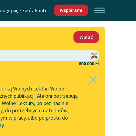
Wspieram!
aloguj się
/
Załóż konto
O nas
Wpłać
Lektur
Kontakt
O projekcie
600 000 zł
 piszących i
Zespół
dorką Wolnych Lektur. Wolne
Zasady wykorzystania
ych publikacji. Ale oni potrzebują
Wolnych Lektur
 Wolne Lektury, bo bez nas nie
Logotypy
ry, do potrzebnych materiałów,
ym w pracy, albo po prostu do
h Lektur
Materiały promocyjne
ry.
Polityka prywatności