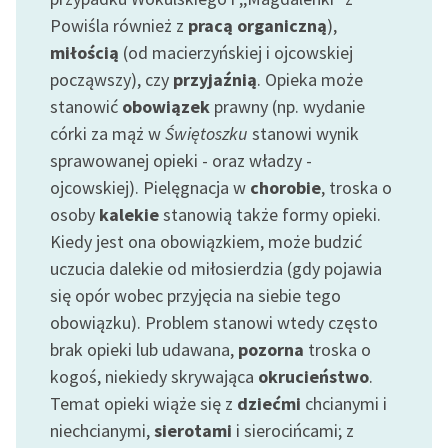
Zespół
Powiśla również z
pracą organiczną
),
miłością
(od macierzyńskiej i ojcowskiej
począwszy), czy
przyjaźnią
. Opieka może
Zasady wykorzystania
stanowić
obowiązek
prawny (np. wydanie
Wolnych Lektur
córki za mąż w
Świętoszku
stanowi wynik
Logotypy
sprawowanej opieki - oraz władzy -
ojcowskiej). Pielęgnacja w
chorobie
, troska o
Materiały promocyjne
osoby
kalekie
stanowią także formy opieki.
Polityka prywatności
Kiedy jest ona obowiązkiem, może budzić
uczucia dalekie od miłosierdzia (gdy pojawia
Regulamin biblioteki
się opór wobec przyjęcia na siebie tego
Dane fundacji i
obowiązku). Problem stanowi wtedy często
sprawozdania finansowe
brak opieki lub udawana,
pozorna
troska o
kogoś, niekiedy skrywająca
okrucieństwo
.
Regulamin darowizn
Temat opieki wiąże się z
dziećmi
chcianymi i
Informacja o treściach
niechcianymi,
sierotami
i sierocińcami; z
wrażliwych