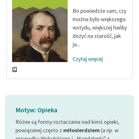
feministycznej
Bo powiedzże sam, czy
Ręce pełne poezji
można było większego
wstydu, większej hańby
Kolekcje edukacyjne
dożyć na starość, jak
twórców przechodzących
ja...
do domeny publicznej,
lektur szkolnych oraz
Czytaj więcej
Starego Testamentu
Odkurzamy bohaterów
Szkoła Poezji Wolnych
Lektur
O nas
Motyw: Opieka
Kontakt
Różne są formy roztaczania nad kimś opieki,
powiązanej często z
miłosierdziem
(a np. w
O projekcie
przypadku Wokulskiego i ,,Magdalenki" z