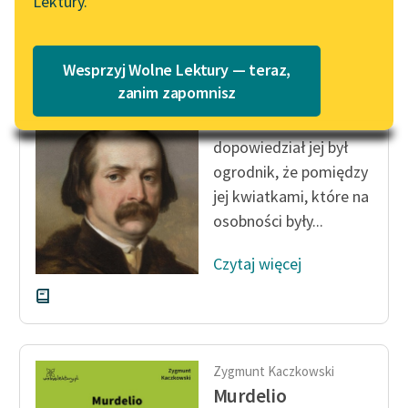
Lektury.
Wolne Lektury – idealna na
Katalog
lato
Katalog w formacie PDF
Zygmunt Kaczkowski
Blog
Wesprzyj Wolne Lektury — teraz,
Murdelio
zanim zapomnisz
Przed kilkoma dniami
Lektury szkolne i klasyka
dopowiedział jej był
literatury do słuchania dla
ogrodnik, że pomiędzy
uczennic i uczniów z
jej kwiatkami, które na
niepełnosprawnościami
osobności były...
E-kolekcja lektur
szkolnych i literatury do
Czytaj więcej
słuchania dla uczennic i
uczniów z
niepełnosprawnościami
Feministyczne inspiracje.
Zygmunt Kaczkowski
Popularyzacja
Murdelio
skandynawskiej literatury