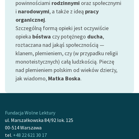
powinnościami
rodzinnymi
oraz społecznymi
Deklaracja dostępności
i
narodowymi
, a także z ideą
pracy
organicznej
.
Szczególną formą opieki jest oczywiście
opieka
bóstwa
czy potężnego
ducha
,
roztaczana nad jakąś społecznością —
klanem, plemieniem, czy (w przypadku religii
monoteistycznych) całą ludzkością. Pieczę
nad plemieniem polskim od wieków dzierży,
jak wiadomo,
Matka Boska
.
Fundacja Wolne Lektury
ul. Marszałkowska 84/92 lok. 125
00-514 Warszawa
tel.
+48 22 621 30 17