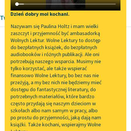
Katalog DAISY
Zgłoś brak utworu
Podkasty o książkach
Dzień dobry moi kochani.
Twórczość Zygmunta Kaczkowskiego
Aktualności
Narzędzia
Nazywam się Paulina Holtz i mam wielki
zaszczyt i przyjemność być ambasadorką
Spotkanie z Katarzyną
Mapa Wolnych Lektur
Wolnych Lektur. Wolne Lektury to dostęp
Tunkiel w Oslo
do bezpłatnych książek, do bezpłatnych
Zygmunt Kaczkowski
Leśmianator
audiobooków i różnych publikacji. Ale oni
Murdelio
Wolne Lektury na 32.
potrzebują naszego wsparcia. Musimy nie
Przewodnik dla piszących i
Pol’and’Rock Festivalu
tylko korzystać, ale także wspierać
czytających
Otóż zaledwie oczy
finansowo Wolne Lektury, bo bez nas nie
„Kochanek Lady
zamknąłem, zaraz
przeżyją, a my bez nich nie będziemy mieć
Chatterley” do słuchania
zdawało mi się, że
dostępu do fantastycznej literatury, do
na Wolnych Lekturach
API
jestem w jakiejś
potrzebnych materiałów, które bardzo
pięknej krainie, leżę...
Nowy audiobook –
OAI-PMH
często przydają się naszym dzieciom w
„Marzenie o Oriencie”
szkołach albo nam samym w pracy, albo
Widget Wolnych Lektur
Czytaj więcej
Sophie Elkan
po prostu do przyjemności, jaką dają nam
książki. Także kochani, wspierajmy Wolne
Przypisy
Kolekcja Nadwyraz.com x