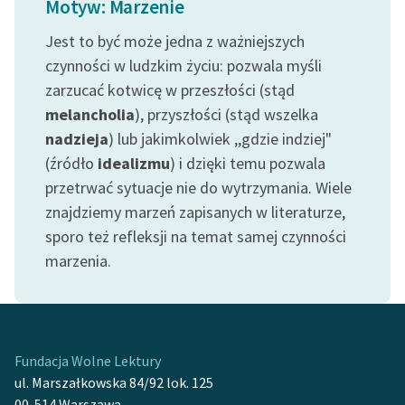
Motyw: Marzenie
Ręce pełne poezji
Jest to być może jedna z ważniejszych
Kolekcje edukacyjne
czynności w ludzkim życiu: pozwala myśli
twórców przechodzących
zarzucać kotwicę w przeszłości (stąd
do domeny publicznej,
lektur szkolnych oraz
melancholia
), przyszłości (stąd wszelka
Starego Testamentu
nadzieja
) lub jakimkolwiek ,,gdzie indziej"
(źródło
idealizmu
) i dzięki temu pozwala
Odkurzamy bohaterów
przetrwać sytuacje nie do wytrzymania. Wiele
Szkoła Poezji Wolnych
znajdziemy marzeń zapisanych w literaturze,
Lektur
sporo też refleksji na temat samej czynności
marzenia.
O nas
Kontakt
O projekcie
Fundacja Wolne Lektury
Zespół
ul. Marszałkowska 84/92 lok. 125
00-514 Warszawa