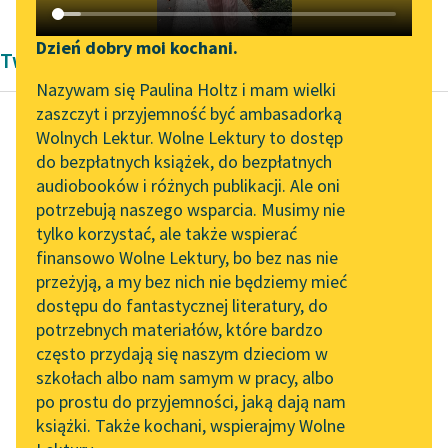
Katalog DAISY
Zgłoś brak utworu
Podkasty o książkach
Dzień dobry moi kochani.
Twórczość Zygmunta Kaczkowskiego
Aktualności
Narzędzia
Nazywam się Paulina Holtz i mam wielki
zaszczyt i przyjemność być ambasadorką
„Prokurator Alicja Horn”
Mapa Wolnych Lektur
Wolnych Lektur. Wolne Lektury to dostęp
do słuchania
do bezpłatnych książek, do bezpłatnych
Zygmunt Kaczkowski
Leśmianator
audiobooków i różnych publikacji. Ale oni
Murdelio
Byliśmy częścią AI Impact
potrzebują naszego wsparcia. Musimy nie
Przewodnik dla piszących i
Lab
tylko korzystać, ale także wspierać
czytających
nagle szmer się zrobił
finansowo Wolne Lektury, bo bez nas nie
Zapraszamy na spotkanie
pomiędzy gośćmi i z
przeżyją, a my bez nich nie będziemy mieć
online z tłumaczkami
drzwi przeciwległych
dostępu do fantastycznej literatury, do
literatury skandynawskiej
API
krokiem powolnym i
potrzebnych materiałów, które bardzo
posuwistym wszedł...
Spotkanie z Katarzyną
OAI-PMH
często przydają się naszym dzieciom w
Tunkiel w Oslo
szkołach albo nam samym w pracy, albo
Widget Wolnych Lektur
Czytaj więcej
po prostu do przyjemności, jaką dają nam
102. lata temu zmarł
książki. Także kochani, wspierajmy Wolne
Przypisy
Joseph Conrad