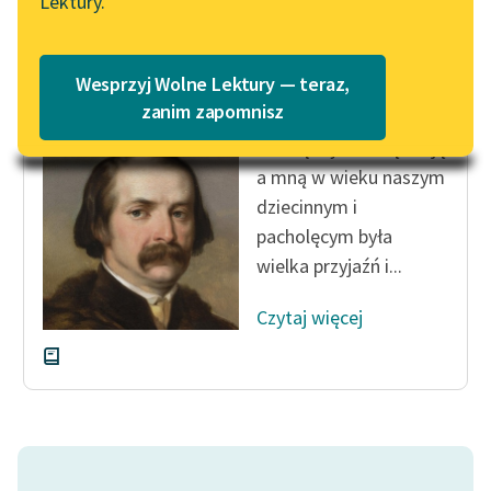
Lektury.
Katalog
Blog
Katalog w formacie PDF
Zygmunt Kaczkowski
Wesprzyj Wolne Lektury — teraz,
Murdelio
Lektury szkolne i klasyka
zanim zapomnisz
literatury do słuchania dla
Pomiędzy siostrą moją
uczennic i uczniów z
a mną w wieku naszym
niepełnosprawnościami
dziecinnym i
E-kolekcja lektur
pacholęcym była
szkolnych i literatury do
wielka przyjaźń i...
słuchania dla uczennic i
uczniów z
Czytaj więcej
niepełnosprawnościami
Feministyczne inspiracje.
Popularyzacja
skandynawskiej literatury
feministycznej