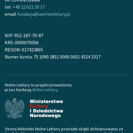
tel.
+48 22 621 30 17
Zasady wykorzystania
email
fundacja@wolnelektury.pl
Wolnych Lektur
Logotypy
NIP: 952-187-70-87
KRS: 0000070056
Materiały promocyjne
REGON: 017423865
Polityka prywatności
Numer konta: 75 1090 2851 0000 0001 4324 3317
Regulamin biblioteki
Dane fundacji i
Wolne Lektury to projekt prowadzony
sprawozdania finansowe
przez fundację
Wolne Lektury
.
Regulamin darowizn
Informacja o treściach
wrażliwych
Deklaracja dostępności
Strona biblioteki Wolne Lektury powstała dzięki dofinansowaniu ze