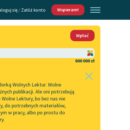
Wspieram!
aloguj się
/
Załóż konto
O nas
Wpłać
Lektur
Kontakt
O projekcie
600 000 zł
 piszących i
Zespół
dorką Wolnych Lektur. Wolne
Zasady wykorzystania
ych publikacji. Ale oni potrzebują
Wolnych Lektur
 Wolne Lektury, bo bez nas nie
Logotypy
ry, do potrzebnych materiałów,
ym w pracy, albo po prostu do
h Lektur
Materiały promocyjne
ry.
Polityka prywatności