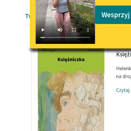
Podkasty o książkach
Wesprzyj
Twórczość Zofii Urbanowskiej
Zofia U
Księż
Helenk
na dro
Czytaj