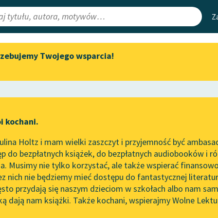
Z
rzebujemy Twojego wsparcia!
Aktualności
Narzędzia
e Lektury
„Prokurator Alicja Horn” do
Mapa Wolnych 
słuchania
irmami
Leśmianator
Byliśmy częścią AI Impact Lab
ewsletter
Przewodnik dla
i kochani.
Zapraszamy na spotkanie
czytających
online z tłumaczkami
lina Holtz i mam wielki zaszczyt i przyjemność być ambasa
literatury skandynawskiej
p do bezpłatnych książek, do bezpłatnych audiobooków i różn
API
Spotkanie z Katarzyną Tunkiel
. Musimy nie tylko korzystać, ale także wspierać finansowo
ce redakcyjne
w Oslo
OAI-PMH
ez nich nie będziemy mieć dostępu do fantastycznej literatu
ęsto przydają się naszym dzieciom w szkołach albo nam sam
102. lata temu zmarł Joseph
Widget Wolnyc
Conrad
ką dają nam książki. Także kochani, wspierajmy Wolne Lektu
oru
Zofia Urbanowska
✖
Przypisy
Blog