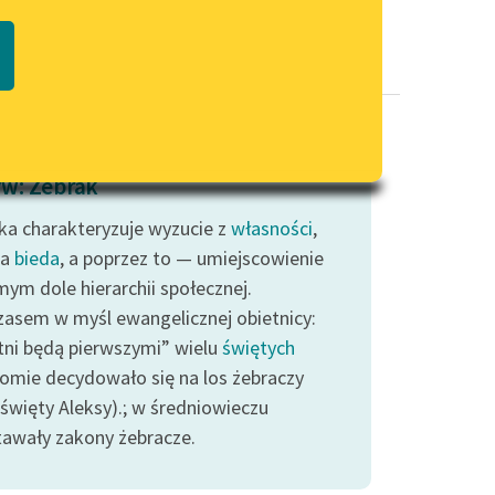
Regulamin biblioteki
macie PDF
Dane fundacji i sprawozdania
finansowe
Regulamin darowizn
Informacja o treściach
w: Żebrak
wrażliwych
ka charakteryzuje wyzucie z
Deklaracja dostępności
własności
,
na
bieda
, a poprzez to — umiejscowienie
mym dole hierarchii społecznej.
asem w myśl ewangelicznej obietnicy:
tni będą pierwszymi” wielu
świętych
omie decydowało się na los żebraczy
 święty Aleksy).; w średniowieczu
awały zakony żebracze.