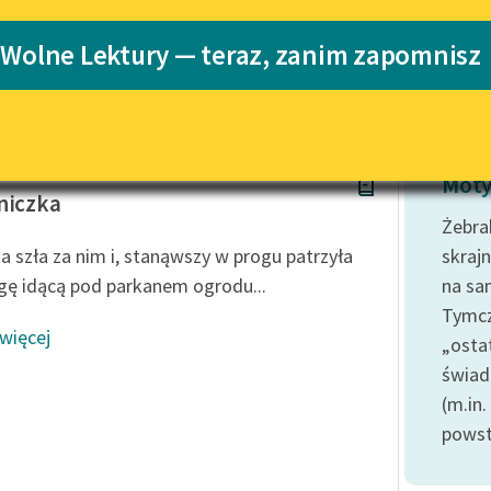
Katalog
 Wolne Lektury — teraz, zanim zapomnisz
Katalog w for
Lektury szkolne i klasyka
literatury do słuchania dla
uczennic i uczniów z
niepełnosprawnościami
rbanowska
E-kolekcja lektur szkolnych i
Moty
literatury do słuchania dla
niczka
uczennic i uczniów z
Żebra
niepełnosprawnościami
a szła za nim i, stanąwszy w progu patrzyła
skraj
Feministyczne inspiracje.
gę idącą pod parkanem ogrodu...
na sa
Popularyzacja skandynawskiej
Tymcz
literatury feministycznej
 więcej
„osta
Ręce pełne poezji
świad
(m.in.
Kolekcje edukacyjne twórców
przechodzących do domeny
powst
publicznej, lektur szkolnych
oraz Starego Testamentu