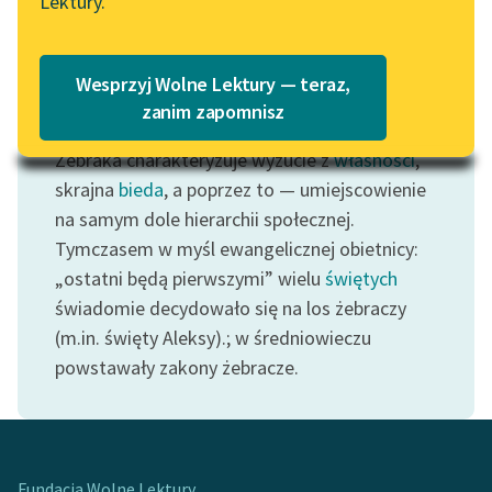
Lektury.
„Marzenie o Oriencie”
Katalog
Sophie Elkan
Katalog w formacie PDF
Blog
Wesprzyj Wolne Lektury — teraz,
zanim zapomnisz
Motyw: Żebrak
Żebraka charakteryzuje wyzucie z
własności
,
Lektury szkolne i klasyka
literatury do słuchania dla
skrajna
bieda
, a poprzez to — umiejscowienie
uczennic i uczniów z
na samym dole hierarchii społecznej.
niepełnosprawnościami
Tymczasem w myśl ewangelicznej obietnicy:
„ostatni będą pierwszymi” wielu
świętych
E-kolekcja lektur
świadomie decydowało się na los żebraczy
szkolnych i literatury do
(m.in. święty Aleksy).; w średniowieczu
słuchania dla uczennic i
uczniów z
powstawały zakony żebracze.
niepełnosprawnościami
Feministyczne inspiracje.
Popularyzacja
skandynawskiej literatury
Fundacja Wolne Lektury