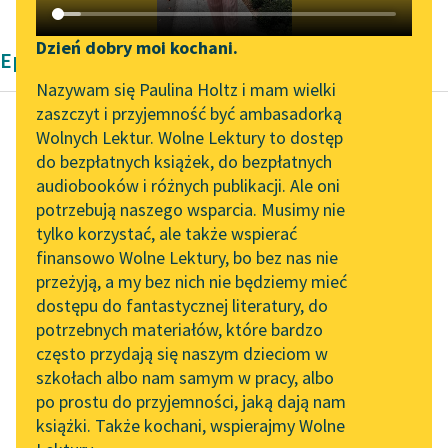
Katalog DAISY
Zgłoś brak utworu
Podkasty o książkach
Dzień dobry moi kochani.
Epika Zofii Urbanowskiej
Aktualności
Narzędzia
Nazywam się Paulina Holtz i mam wielki
zaszczyt i przyjemność być ambasadorką
Zapraszamy na spotkanie
Mapa Wolnych Lektur
Wolnych Lektur. Wolne Lektury to dostęp
online z tłumaczkami
do bezpłatnych książek, do bezpłatnych
Zofia Urbanowska
Leśmianator
literatury skandynawskiej
audiobooków i różnych publikacji. Ale oni
Księżniczka
potrzebują naszego wsparcia. Musimy nie
Przewodnik dla piszących i
Spotkanie z Katarzyną
tylko korzystać, ale także wspierać
czytających
Helenka szła za nim i,
Tunkiel w Oslo
finansowo Wolne Lektury, bo bez nas nie
stanąwszy w progu
przeżyją, a my bez nich nie będziemy mieć
Wolne Lektury na 32.
patrzyła na drogę
dostępu do fantastycznej literatury, do
Pol’and’Rock Festivalu
API
idącą pod parkanem
potrzebnych materiałów, które bardzo
ogrodu...
„Kochanek Lady
OAI-PMH
często przydają się naszym dzieciom w
Chatterley” do słuchania
szkołach albo nam samym w pracy, albo
Widget Wolnych Lektur
Czytaj więcej
na Wolnych Lekturach
po prostu do przyjemności, jaką dają nam
książki. Także kochani, wspierajmy Wolne
Przypisy
Nowy audiobook –