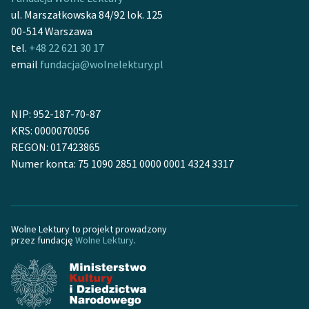
feministycznej
ul. Marszałkowska 84/92 lok. 125
00-514 Warszawa
Ręce pełne poezji
tel.
+48 22 621 30 17
email
fundacja@wolnelektury.pl
Kolekcje edukacyjne
twórców przechodzących
do domeny publicznej,
NIP: 952-187-70-87
lektur szkolnych oraz
KRS: 0000070056
Starego Testamentu
REGON: 017423865
Odkurzamy bohaterów
Numer konta: 75 1090 2851 0000 0001 4324 3317
Szkoła Poezji Wolnych
Lektur
Wolne Lektury to projekt prowadzony
O nas
przez fundację
Wolne Lektury
.
Kontakt
O projekcie