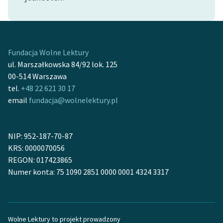
feministycznej
Ręce pełne poezji
Kolekcje edukacyjne
Fundacja Wolne Lektury
twórców przechodzących
ul. Marszałkowska 84/92 lok. 125
do domeny publicznej,
00-514 Warszawa
lektur szkolnych oraz
tel.
+48 22 621 30 17
Starego Testamentu
email
fundacja@wolnelektury.pl
Odkurzamy bohaterów
NIP: 952-187-70-87
Szkoła Poezji Wolnych
KRS: 0000070056
Lektur
REGON: 017423865
O nas
Numer konta: 75 1090 2851 0000 0001 4324 3317
Kontakt
O projekcie
Wolne Lektury to projekt prowadzony