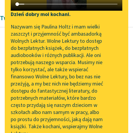
Katalog DAISY
Zgłoś brak utworu
Podkasty o książkach
Dzień dobry moi kochani.
Twórczość Wojciecha Orlińskiego
Aktualności
Narzędzia
Nazywam się Paulina Holtz i mam wielki
zaszczyt i przyjemność być ambasadorką
Zapraszamy na spotkanie
Mapa Wolnych Lektur
Wolnych Lektur. Wolne Lektury to dostęp
online z tłumaczkami
do bezpłatnych książek, do bezpłatnych
Wojciech Orliński
Leśmianator
literatury skandynawskiej
audiobooków i różnych publikacji. Ale oni
Ulica Conrada
potrzebują naszego wsparcia. Musimy nie
Przewodnik dla piszących i
Spotkanie z Katarzyną
tylko korzystać, ale także wspierać
czytających
O karambolu na
Tunkiel w Oslo
finansowo Wolne Lektury, bo bez nas nie
obwodnicy słyszałem
przeżyją, a my bez nich nie będziemy mieć
Wolne Lektury na 32.
wtedy z radia. Zaraza
dostępu do fantastycznej literatury, do
Pol’and’Rock Festivalu
API
trwała od dwóch dni.
potrzebnych materiałów, które bardzo
Pierwsze wiadomości...
„Kochanek Lady
OAI-PMH
często przydają się naszym dzieciom w
Chatterley” do słuchania
szkołach albo nam samym w pracy, albo
Widget Wolnych Lektur
Czytaj więcej
na Wolnych Lekturach
po prostu do przyjemności, jaką dają nam
książki. Także kochani, wspierajmy Wolne
Przypisy
Nowy audiobook –