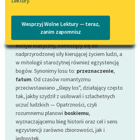
Lektury.
„Marzenie o Oriencie”
Katalog
Sophie Elkan
Katalog w formacie PDF
Blog
Wesprzyj Wolne Lektury — teraz,
zanim zapomnisz
Motyw: Los
Motyw klasyczny, odnoszący się do
Lektury szkolne i klasyka
literatury do słuchania dla
nadprzyrodzonej siły kierującej życiem ludzi, a
uczennic i uczniów z
w mitologii starożytnej również egzystencją
niepełnosprawnościami
bogów. Synonimy losu to:
przeznaczenie
,
fatum
. Od czasów romantyzmu
E-kolekcja lektur
przeciwstawiano ,,ślepy los", działający często
szkolnych i literatury do
tak, jakby szydził z usiłowań i szlachetnych
słuchania dla uczennic i
uczniów z
uczuć ludzkich — Opatrzności, czyli
niepełnosprawnościami
rozumnemu planowi
boskiemu
,
wyznaczającemu bieg historii oraz cel i sens
Feministyczne inspiracje.
egzystencji zarówno zbiorowości, jak i
Popularyzacja
jednostek.
skandynawskiej literatury