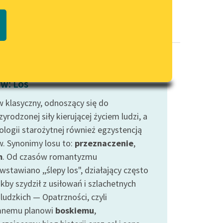
Regulamin biblioteki
macie PDF
Dane fundacji i sprawozdania
finansowe
Regulamin darowizn
Informacja o treściach
w: Los
wrażliwych
 klasyczny, odnoszący się do
Deklaracja dostępności
yrodzonej siły kierującej życiem ludzi, a
ologii starożytnej również egzystencją
. Synonimy losu to:
przeznaczenie
,
m
. Od czasów romantyzmu
wstawiano ,,ślepy los", działający często
akby szydził z usiłowań i szlachetnych
ludzkich — Opatrzności, czyli
mnemu planowi
boskiemu
,