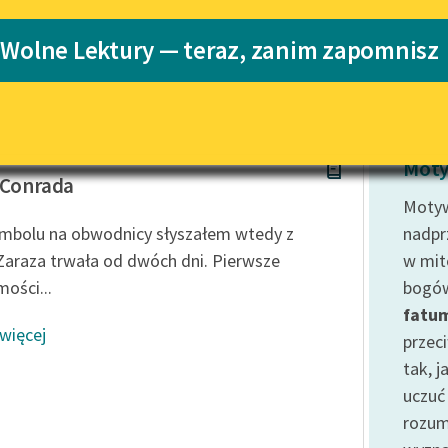
Katalog
Blog
 Wolne Lektury — teraz, zanim zapomnisz
Katalog w for
Lektury szkolne i klasyka
literatury do słuchania dla
uczennic i uczniów z
 Orliński
niepełnosprawnościami
Moty
 Conrada
E-kolekcja lektur szkolnych i
Motyw
literatury do słuchania dla
mbolu na obwodnicy słyszałem wtedy z
nadprz
uczennic i uczniów z
 Zaraza trwała od dwóch dni. Pierwsze
w mit
niepełnosprawnościami
ości...
bogów
Feministyczne inspiracje.
fatu
Popularyzacja skandynawskiej
 więcej
literatury feministycznej
przeci
tak, j
Ręce pełne poezji
uczuć 
Kolekcje edukacyjne twórców
rozu
przechodzących do domeny