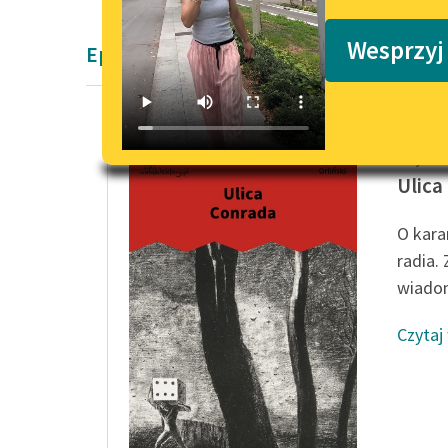
Podkasty o książkach
Wesprzyj
Epika Wojciecha Orlińskiego
Wojciech
Ulica
O kara
radia.
wiadom
Czytaj