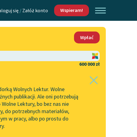
Wspieram!
aloguj się
/
Załóż konto
O nas
Wpłać
Lektur
Kontakt
O projekcie
600 000 zł
 piszących i
Zespół
dorką Wolnych Lektur. Wolne
Zasady wykorzystania
ych publikacji. Ale oni potrzebują
Wolnych Lektur
 Wolne Lektury, bo bez nas nie
Logotypy
ry, do potrzebnych materiałów,
ym w pracy, albo po prostu do
h Lektur
Materiały promocyjne
ry.
Polityka prywatności