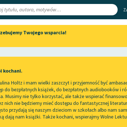
Z
rzebujemy Twojego wsparcia!
Aktualności
Narzędzia
e Lektury
Spotkanie z Katarzyną Tunkiel
Mapa Wolnych 
w Oslo
irmami
Leśmianator
Wolne Lektury na 32.
ewsletter
Przewodnik dla
Pol’and’Rock Festivalu
i kochani.
czytających
„Kochanek Lady Chatterley”
lina Holtz i mam wielki zaszczyt i przyjemność być ambasa
do słuchania na Wolnych
p do bezpłatnych książek, do bezpłatnych audiobooków i różn
Lekturach
API
. Musimy nie tylko korzystać, ale także wspierać finansowo
ce redakcyjne
Nowy audiobook – „Marzenie
OAI-PMH
ez nich nie będziemy mieć dostępu do fantastycznej literatu
o Oriencie” Sophie Elkan
ęsto przydają się naszym dzieciom w szkołach albo nam sam
Widget Wolnyc
Kolekcja Nadwyraz.com x
ką dają nam książki. Także kochani, wspierajmy Wolne Lektu
oru
jciech Orliński
✖
Epika
✖
Wolne Lektury – idealna na
Przypisy
lato