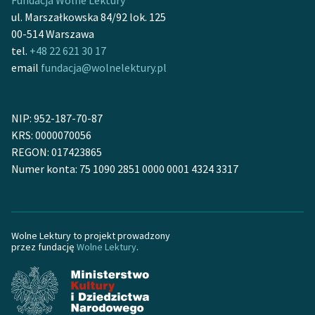
Fundacja Wolne Lektury
Ręce pełne poezji
ul. Marszałkowska 84/92 lok. 125
00-514 Warszawa
Kolekcje edukacyjne
tel.
+48 22 621 30 17
twórców przechodzących
email
fundacja@wolnelektury.pl
do domeny publicznej,
lektur szkolnych oraz
Starego Testamentu
NIP: 952-187-70-87
Odkurzamy bohaterów
KRS: 0000070056
REGON: 017423865
Szkoła Poezji Wolnych
Numer konta: 75 1090 2851 0000 0001 4324 3317
Lektur
O nas
Kontakt
Wolne Lektury to projekt prowadzony
przez fundację
Wolne Lektury
.
O projekcie
Zespół