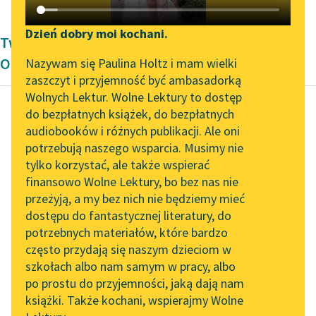
Katalog DAISY
Zgłoś brak utworu
Podkasty o książkach
Dzień dobry moi kochani.
Twórczość okresu współczesności Wojciecha
Aktualności
Narzędzia
Orlińskiego
Nazywam się Paulina Holtz i mam wielki
zaszczyt i przyjemność być ambasadorką
„Prokurator Alicja Horn”
Mapa Wolnych Lektur
Wolnych Lektur. Wolne Lektury to dostęp
do słuchania
do bezpłatnych książek, do bezpłatnych
Leśmianator
audiobooków i różnych publikacji. Ale oni
Wojciech Orliński
Byliśmy częścią AI Impact
potrzebują naszego wsparcia. Musimy nie
Przewodnik dla piszących i
Ulica Conrada
Lab
tylko korzystać, ale także wspierać
czytających
finansowo Wolne Lektury, bo bez nas nie
Zapraszamy na spotkanie
Odświeżyłem sobie
przeżyją, a my bez nich nie będziemy mieć
online z tłumaczkami
Jądro ciemności
teraz
dostępu do fantastycznej literatury, do
literatury skandynawskiej
API
w samolocie. Może to
potrzebnych materiałów, które bardzo
świat się tak bardzo
Spotkanie z Katarzyną
OAI-PMH
często przydają się naszym dzieciom w
Tunkiel w Oslo
zmienił od...
szkołach albo nam samym w pracy, albo
Widget Wolnych Lektur
po prostu do przyjemności, jaką dają nam
102. lata temu zmarł
Czytaj więcej
książki. Także kochani, wspierajmy Wolne
Przypisy
Joseph Conrad