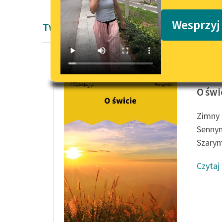
Podkasty o książkach
Wesprzyj
Twórczość Włodzimierza Perzyńskiego
Włodzim
O świ
Zimny 
Sennym
Szarym
Czytaj