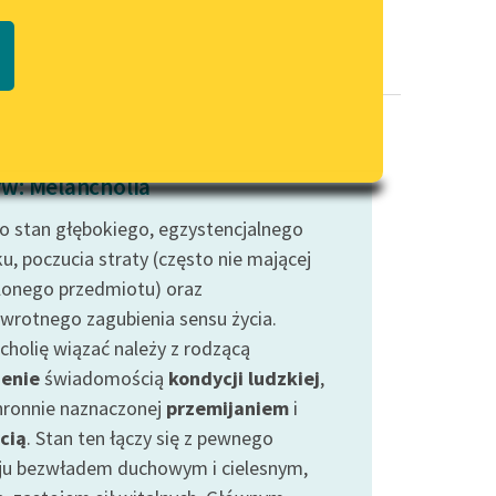
Regulamin biblioteki
macie PDF
Dane fundacji i sprawozdania
finansowe
Regulamin darowizn
Informacja o treściach
w: Melancholia
wrażliwych
to stan głębokiego, egzystencjalnego
Deklaracja dostępności
u, poczucia straty (często nie mającej
lonego przedmiotu) oraz
wrotnego zagubienia sensu życia.
cholię wiązać należy z rodzącą
ienie
świadomością
kondycji ludzkiej
,
hronnie naznaczonej
przemijaniem
i
cią
. Stan ten łączy się z pewnego
ju bezwładem duchowym i cielesnym,