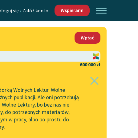
Wspieram!
aloguj się
/
Załóż konto
O nas
Wpłać
Lektur
Kontakt
O projekcie
600 000 zł
 piszących i
Zespół
dorką Wolnych Lektur. Wolne
Zasady wykorzystania
ych publikacji. Ale oni potrzebują
Wolnych Lektur
 Wolne Lektury, bo bez nas nie
Logotypy
ry, do potrzebnych materiałów,
ym w pracy, albo po prostu do
h Lektur
Materiały promocyjne
ry.
Polityka prywatności