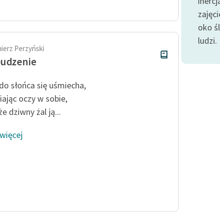
inerc
publicznej, lektur szkolnych
oraz Starego Testamentu
zajęc
oko śl
Odkurzamy bohaterów
ludzi.
Szkoła Poezji Wolnych Lektur
ierz Perzyński
budzenie
do słońca się uśmiecha,
iając oczy w sobie,
że dziwny żal ją...
 więcej