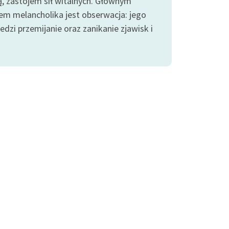
ją, zastojem sił witalnych. Głównym
iem melancholika jest obserwacja: jego
edzi przemijanie oraz zanikanie zjawisk i