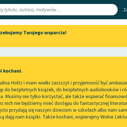
Z
rzebujemy Twojego wsparcia!
Aktualności
Narzędzia
e Lektury
Zapraszamy na spotkanie
Mapa Wolnych 
online z tłumaczkami
irmami
Leśmianator
literatury skandynawskiej
ewsletter
Przewodnik dla
Spotkanie z Katarzyną Tunkiel
i kochani.
czytających
w Oslo
holia
lina Holtz i mam wielki zaszczyt i przyjemność być ambasa
Wolne Lektury na 32.
p do bezpłatnych książek, do bezpłatnych audiobooków i różn
Pol’and’Rock Festivalu
API
. Musimy nie tylko korzystać, ale także wspierać finansowo
ce redakcyjne
„Kochanek Lady Chatterley”
OAI-PMH
ez nich nie będziemy mieć dostępu do fantastycznej literatu
do słuchania na Wolnych
ęsto przydają się naszym dzieciom w szkołach albo nam sam
Lekturach
Widget Wolnyc
ką dają nam książki. Także kochani, wspierajmy Wolne Lektu
oru
Włodzimierz Perzyński
✖
Nowy audiobook – „Marzenie
Przypisy
o Oriencie” Sophie Elkan