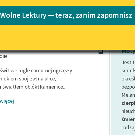
Katalog
Blog
 Wolne Lektury — teraz, zanim zapomnisz
Katalog w for
Lektury szkolne i klasyka
literatury do słuchania dla
uczennic i uczniów z
ierz Perzyński
niepełnosprawnościami
Moty
cie
E-kolekcja lektur szkolnych i
Jest 
literatury do słuchania dla
świt we mgle chmurnej ugrzęzły
smutk
uczennic i uczniów z
 okiem spojrzał na ulice,
okreś
niepełnosprawnościami
 światłem oblókł kamienice...
bezpo
Feministyczne inspiracje.
Melan
Popularyzacja skandynawskiej
 więcej
literatury feministycznej
cierp
nieuc
Ręce pełne poezji
śmier
Kolekcje edukacyjne twórców
rodza
przechodzących do domeny