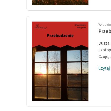
Włodzim
Prze
Dusza 
I zatap
Czuje, 
Czytaj