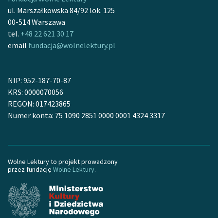
Ręce pełne poezji
ul. Marszałkowska 84/92 lok. 125
00-514 Warszawa
Kolekcje edukacyjne
tel.
+48 22 621 30 17
twórców przechodzących
email
fundacja@wolnelektury.pl
do domeny publicznej,
lektur szkolnych oraz
Starego Testamentu
NIP: 952-187-70-87
Odkurzamy bohaterów
KRS: 0000070056
REGON: 017423865
Szkoła Poezji Wolnych
Numer konta: 75 1090 2851 0000 0001 4324 3317
Lektur
O nas
Wolne Lektury to projekt prowadzony
Kontakt
przez fundację
Wolne Lektury
.
O projekcie
Zespół