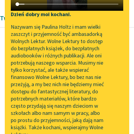
Katalog DAISY
Zgłoś brak utworu
Podkasty o książkach
Dzień dobry moi kochani.
Twórczość Władysława Bukowińskiego
Aktualności
Narzędzia
Nazywam się Paulina Holtz i mam wielki
zaszczyt i przyjemność być ambasadorką
„Prokurator Alicja Horn”
Mapa Wolnych Lektur
Wolnych Lektur. Wolne Lektury to dostęp
do słuchania
do bezpłatnych książek, do bezpłatnych
Władysław Bukowiński
Leśmianator
audiobooków i różnych publikacji. Ale oni
Przy księżycu
Byliśmy częścią AI Impact
potrzebują naszego wsparcia. Musimy nie
Przewodnik dla piszących i
Lab
tylko korzystać, ale także wspierać
czytających
Już lazury zapałały
finansowo Wolne Lektury, bo bez nas nie
Zapraszamy na spotkanie
Gwiazd tysiącem,
przeżyją, a my bez nich nie będziemy mieć
online z tłumaczkami
Tonie świat uśpiony
dostępu do fantastycznej literatury, do
literatury skandynawskiej
API
cały
potrzebnych materiałów, które bardzo
W mroku mgle,
Spotkanie z Katarzyną
OAI-PMH
często przydają się naszym dzieciom w
Srebrny płomień z...
Tunkiel w Oslo
szkołach albo nam samym w pracy, albo
Widget Wolnych Lektur
po prostu do przyjemności, jaką dają nam
102. lata temu zmarł
Czytaj więcej
książki. Także kochani, wspierajmy Wolne
Przypisy
Joseph Conrad