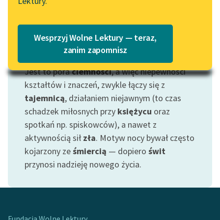
Lektury.
Katalog
Blog
Katalog w formacie PDF
Wesprzyj Wolne Lektury — teraz,
Lektury szkolne i klasyka
zanim zapomnisz
Motyw: Noc
literatury do słuchania dla
Jest to pora
ciemności
, a więc niepewności
uczennic i uczniów z
niepełnosprawnościami
kształtów i znaczeń, zwykle łączy się z
tajemnicą
, działaniem niejawnym (to czas
E-kolekcja lektur
schadzek miłosnych przy
księżycu
oraz
szkolnych i literatury do
spotkań np. spiskowców), a nawet z
słuchania dla uczennic i
aktywnością sił
zła
. Motyw nocy bywał często
uczniów z
kojarzony ze
śmiercią
— dopiero
świt
niepełnosprawnościami
przynosi nadzieję nowego życia.
Feministyczne inspiracje.
Popularyzacja
skandynawskiej literatury
feministycznej
Fundacja Wolne Lektury