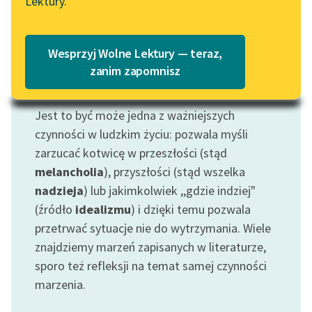
Lektury.
Katalog
Blog
Katalog w formacie PDF
Wesprzyj Wolne Lektury — teraz,
Lektury szkolne i klasyka
zanim zapomnisz
literatury do słuchania dla
Motyw: Marzenie
uczennic i uczniów z
Jest to być może jedna z ważniejszych
niepełnosprawnościami
czynności w ludzkim życiu: pozwala myśli
E-kolekcja lektur
zarzucać kotwicę w przeszłości (stąd
szkolnych i literatury do
melancholia
), przyszłości (stąd wszelka
słuchania dla uczennic i
nadzieja
) lub jakimkolwiek ,,gdzie indziej"
uczniów z
(źródło
idealizmu
) i dzięki temu pozwala
niepełnosprawnościami
przetrwać sytuacje nie do wytrzymania. Wiele
Feministyczne inspiracje.
znajdziemy marzeń zapisanych w literaturze,
Popularyzacja
sporo też refleksji na temat samej czynności
skandynawskiej literatury
marzenia.
feministycznej