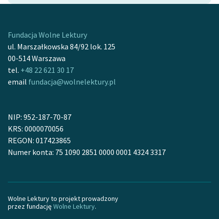
Ręce pełne poezji
Kolekcje edukacyjne
Fundacja Wolne Lektury
twórców przechodzących
ul. Marszałkowska 84/92 lok. 125
do domeny publicznej,
00-514 Warszawa
lektur szkolnych oraz
tel.
+48 22 621 30 17
Starego Testamentu
email
fundacja@wolnelektury.pl
Odkurzamy bohaterów
Szkoła Poezji Wolnych
NIP: 952-187-70-87
Lektur
KRS: 0000070056
REGON: 017423865
O nas
Numer konta: 75 1090 2851 0000 0001 4324 3317
Kontakt
O projekcie
Wolne Lektury to projekt prowadzony
Zespół
przez fundację
Wolne Lektury
.