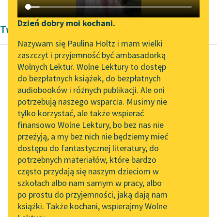
Katalog DAISY
Zgłoś brak utworu
Podkasty o książkach
Dzień dobry moi kochani.
Twórczość Władysława Bukowińskiego
Aktualności
Narzędzia
Nazywam się Paulina Holtz i mam wielki
zaszczyt i przyjemność być ambasadorką
„Prokurator Alicja Horn”
Mapa Wolnych Lektur
Wolnych Lektur. Wolne Lektury to dostęp
do słuchania
do bezpłatnych książek, do bezpłatnych
Władysław Bukowiński
Leśmianator
audiobooków i różnych publikacji. Ale oni
Ad patres
Byliśmy częścią AI Impact
potrzebują naszego wsparcia. Musimy nie
Przewodnik dla piszących i
Lab
tylko korzystać, ale także wspierać
czytających
Pozwólcie młodym
finansowo Wolne Lektury, bo bez nas nie
Zapraszamy na spotkanie
młodymi być,
przeżyją, a my bez nich nie będziemy mieć
online z tłumaczkami
Mieć własne
dostępu do fantastycznej literatury, do
literatury skandynawskiej
API
pragnienia, cele,
potrzebnych materiałów, które bardzo
Snuć złotych marzeń
Spotkanie z Katarzyną
OAI-PMH
często przydają się naszym dzieciom w
czarowną nić,
Tunkiel w Oslo
szkołach albo nam samym w pracy, albo
Widget Wolnych Lektur
Walczyć i...
po prostu do przyjemności, jaką dają nam
102. lata temu zmarł
książki. Także kochani, wspierajmy Wolne
Przypisy
Joseph Conrad
Czytaj więcej