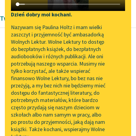
Katalog DAISY
Zgłoś brak utworu
Podkasty o książkach
Dzień dobry moi kochani.
Twórczość Władysław Ludwik Anczyc
Aktualności
Narzędzia
Nazywam się Paulina Holtz i mam wielki
zaszczyt i przyjemność być ambasadorką
Zapraszamy na spotkanie
Mapa Wolnych Lektur
Wolnych Lektur. Wolne Lektury to dostęp
online z tłumaczkami
do bezpłatnych książek, do bezpłatnych
Władysław Ludwik Anczyc
Leśmianator
literatury skandynawskiej
audiobooków i różnych publikacji. Ale oni
Marsz strzelców
potrzebują naszego wsparcia. Musimy nie
Przewodnik dla piszących i
Spotkanie z Katarzyną
tylko korzystać, ale także wspierać
czytających
Czytaj więcej
Tunkiel w Oslo
finansowo Wolne Lektury, bo bez nas nie
przeżyją, a my bez nich nie będziemy mieć
Wolne Lektury na 32.
dostępu do fantastycznej literatury, do
Pol’and’Rock Festivalu
API
potrzebnych materiałów, które bardzo
„Kochanek Lady
OAI-PMH
często przydają się naszym dzieciom w
Chatterley” do słuchania
szkołach albo nam samym w pracy, albo
Widget Wolnych Lektur
na Wolnych Lekturach
po prostu do przyjemności, jaką dają nam
książki. Także kochani, wspierajmy Wolne
Przypisy
Nowy audiobook –