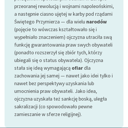
feministycznej
przeoranej rewolucją i wojnami napoleońskimi,
a następnie ciasno ujętej w karby pod rządami
Ręce pełne poezji
Świętego Przymierza — dla wielu
narodów
Kolekcje edukacyjne
(pojęcie to wówczas kształtowało się i
twórców przechodzących
wypełniało znaczeniem) ojczyzna utraciła swą
do domeny publicznej,
funkcję gwarantowania praw swych obywateli
lektur szkolnych oraz
(ponadto rozszerzył się zbiór tych, którzy
Starego Testamentu
ubiegali się o status obywatela). Ojczyzna
Odkurzamy bohaterów
stała się ideą wymagającą
ofiar
dla
zachowania jej samej — nawet jako idei tylko i
Szkoła Poezji Wolnych
nawet bez perspektywy uzyskania lub
Lektur
umocnienia praw obywateli. Jako idea,
O nas
ojczyzna uzyskała też sankcję boską, uległa
sakralizacji (co spowodowało pewne
Kontakt
zamieszanie w sferze religijnej).
O projekcie