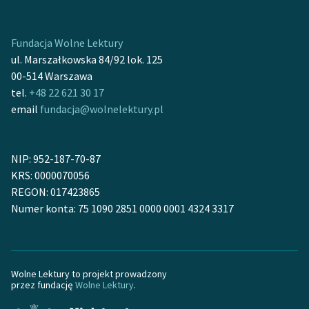
Zespół
Fundacja Wolne Lektury
ul. Marszałkowska 84/92 lok. 125
Zasady wykorzystania
00-514 Warszawa
Wolnych Lektur
tel.
+48 22 621 30 17
Logotypy
email
fundacja@wolnelektury.pl
Materiały promocyjne
NIP: 952-187-70-87
Polityka prywatności
KRS: 0000070056
Regulamin biblioteki
REGON: 017423865
Numer konta: 75 1090 2851 0000 0001 4324 3317
Dane fundacji i
sprawozdania finansowe
Regulamin darowizn
Wolne Lektury to projekt prowadzony
przez fundację
Wolne Lektury
.
Informacja o treściach
wrażliwych