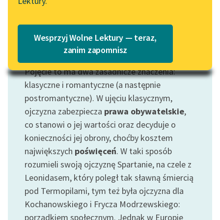
Lektury.
„Marzenie o Oriencie”
Katalog
Sophie Elkan
Katalog w formacie PDF
Blog
Wesprzyj Wolne Lektury — teraz,
zanim zapomnisz
Motyw: Ojczyzna
Pojęcie to ma dwa zasadnicze znaczenia:
Lektury szkolne i klasyka
literatury do słuchania dla
klasyczne i romantyczne (a następnie
uczennic i uczniów z
postromantyczne). W ujęciu klasycznym,
niepełnosprawnościami
ojczyzna zabezpiecza
prawa obywatelskie
,
co stanowi o jej wartości oraz decyduje o
E-kolekcja lektur
konieczności jej obrony, choćby kosztem
szkolnych i literatury do
największych
poświęceń
. W taki sposób
słuchania dla uczennic i
uczniów z
rozumieli swoją ojczyznę Spartanie, na czele z
niepełnosprawnościami
Leonidasem, który poległ tak sławną śmiercią
pod Termopilami, tym też była ojczyzna dla
Feministyczne inspiracje.
Kochanowskiego i Frycza Modrzewskiego:
Popularyzacja
porządkiem społecznym. Jednak w Europie
skandynawskiej literatury