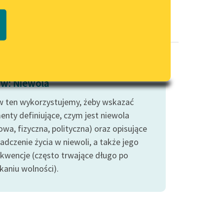
Regulamin biblioteki
macie PDF
Dane fundacji i sprawozdania
finansowe
Regulamin darowizn
Informacja o treściach
w: Niewola
wrażliwych
 ten wykorzystujemy, żeby wskazać
Deklaracja dostępności
enty definiujące, czym jest niewola
wa, fizyczna, polityczna) oraz opisujące
adczenie życia w niewoli, a także jego
kwencje (często trwające długo po
kaniu wolności).