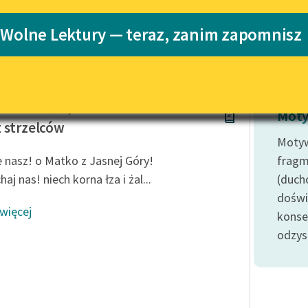
Katalog
Blog
 Wolne Lektury — teraz, zanim zapomnisz
Katalog w for
Lektury szkolne i klasyka
literatury do słuchania dla
uczennic i uczniów z
aw Ludwik Anczyc
niepełnosprawnościami
Moty
 strzelców
E-kolekcja lektur szkolnych i
Motyw
literatury do słuchania dla
 nasz! o Matko z Jasnej Góry!
fragm
uczennic i uczniów z
aj nas! niech korna łza i żal...
(ducho
niepełnosprawnościami
doświ
Feministyczne inspiracje.
 więcej
konse
Popularyzacja skandynawskiej
literatury feministycznej
odzys
Ręce pełne poezji
Kolekcje edukacyjne twórców
przechodzących do domeny