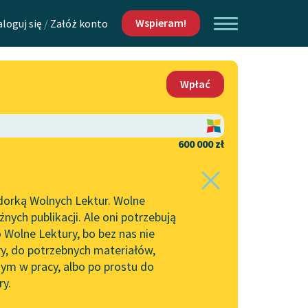
Wspieram!
aloguj się
/
Załóż konto
O nas
Wpłać
Lektur
Kontakt
O projekcie
600 000 zł
 piszących i
Zespół
dorką Wolnych Lektur. Wolne
Zasady wykorzystania
ych publikacji. Ale oni potrzebują
Wolnych Lektur
 Wolne Lektury, bo bez nas nie
Logotypy
ry, do potrzebnych materiałów,
ym w pracy, albo po prostu do
h Lektur
Materiały promocyjne
ry.
Polityka prywatności