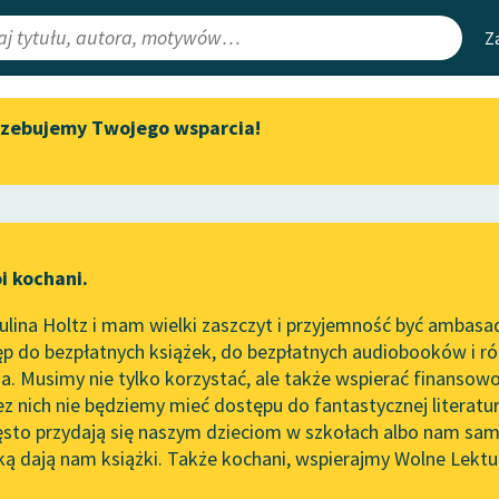
Z
rzebujemy Twojego wsparcia!
Aktualności
Narzędzia
e Lektury
Zapraszamy na spotkanie
Mapa Wolnych 
online z tłumaczkami
irmami
Leśmianator
literatury skandynawskiej
ewsletter
Przewodnik dla
Spotkanie z Katarzyną Tunkiel
i kochani.
czytających
w Oslo
a
lina Holtz i mam wielki zaszczyt i przyjemność być ambasa
Wolne Lektury na 32.
p do bezpłatnych książek, do bezpłatnych audiobooków i różn
Pol’and’Rock Festivalu
API
. Musimy nie tylko korzystać, ale także wspierać finansowo
ce redakcyjne
„Kochanek Lady Chatterley”
OAI-PMH
ez nich nie będziemy mieć dostępu do fantastycznej literatu
do słuchania na Wolnych
ęsto przydają się naszym dzieciom w szkołach albo nam sam
Lekturach
Widget Wolnyc
ką dają nam książki. Także kochani, wspierajmy Wolne Lektu
oru
Władysław Ludwik Anczyc
✖
Nowy audiobook – „Marzenie
Przypisy
o Oriencie” Sophie Elkan