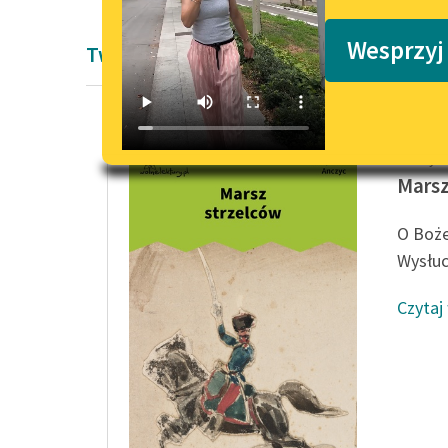
Podkasty o książkach
Wesprzyj
Twórczość Władysław Ludwik Anczyc
Władysł
Marsz
O Boże
Wysłuch
Czytaj