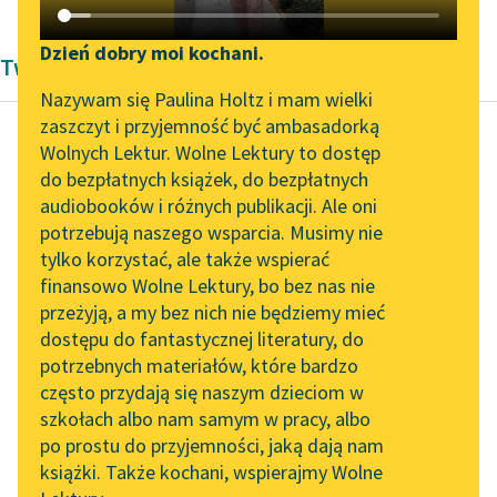
Katalog DAISY
Zgłoś brak utworu
Podkasty o książkach
Dzień dobry moi kochani.
Twórczość Wincentego Korotyńskiego
Aktualności
Narzędzia
Nazywam się Paulina Holtz i mam wielki
zaszczyt i przyjemność być ambasadorką
„Prokurator Alicja Horn”
Mapa Wolnych Lektur
Wolnych Lektur. Wolne Lektury to dostęp
do słuchania
do bezpłatnych książek, do bezpłatnych
Wincenty Korotyński
Leśmianator
audiobooków i różnych publikacji. Ale oni
Figlik mojego
Byliśmy częścią AI Impact
potrzebują naszego wsparcia. Musimy nie
Przewodnik dla piszących i
dziadka
Lab
tylko korzystać, ale także wspierać
czytających
finansowo Wolne Lektury, bo bez nas nie
Zapraszamy na spotkanie
„Dawno to było,
przeżyją, a my bez nich nie będziemy mieć
online z tłumaczkami
lepszymi laty —
dostępu do fantastycznej literatury, do
literatury skandynawskiej
API
Ciołek się rozsiadł na
potrzebnych materiałów, które bardzo
tronie Piasta,
Spotkanie z Katarzyną
OAI-PMH
często przydają się naszym dzieciom w
Tunkiel w Oslo
A w starym Barze...
szkołach albo nam samym w pracy, albo
Widget Wolnych Lektur
po prostu do przyjemności, jaką dają nam
102. lata temu zmarł
Czytaj więcej
książki. Także kochani, wspierajmy Wolne
Przypisy
Joseph Conrad