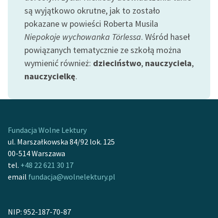
Ręce pełne poezji
są wyjątkowo okrutne, jak to zostało
pokazane w powieści Roberta Musila
Kolekcje edukacyjne
Niepokoje wychowanka Törlessa
. Wśród haseł
twórców przechodzących
do domeny publicznej,
powiązanych tematycznie ze szkołą można
lektur szkolnych oraz
wymienić również:
dzieciństwo
,
nauczyciela
,
Starego Testamentu
nauczycielkę
.
Odkurzamy bohaterów
Szkoła Poezji Wolnych
Lektur
Fundacja Wolne Lektury
O nas
ul. Marszałkowska 84/92 lok. 125
00-514 Warszawa
Kontakt
tel.
+48 22 621 30 17
email
fundacja@wolnelektury.pl
O projekcie
Zespół
NIP: 952-187-70-87