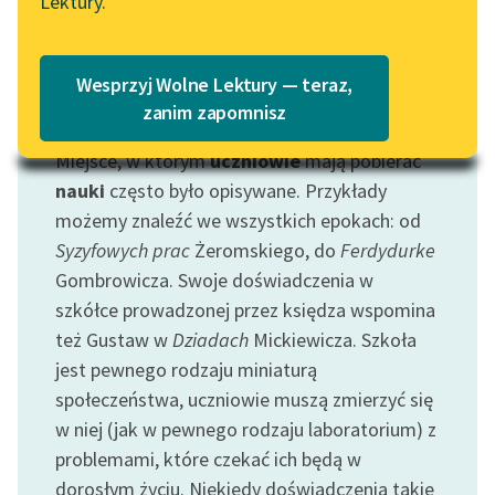
Lektury.
Katalog
Blog
Katalog w formacie PDF
Wesprzyj Wolne Lektury — teraz,
Lektury szkolne i klasyka
zanim zapomnisz
Motyw: Szkoła
literatury do słuchania dla
Miejsce, w którym
uczniowie
mają pobierać
uczennic i uczniów z
niepełnosprawnościami
nauki
często było opisywane. Przykłady
możemy znaleźć we wszystkich epokach: od
E-kolekcja lektur
Syzyfowych prac
Żeromskiego, do
Ferdydurke
szkolnych i literatury do
Gombrowicza. Swoje doświadczenia w
słuchania dla uczennic i
szkółce prowadzonej przez księdza wspomina
uczniów z
też Gustaw w
Dziadach
Mickiewicza. Szkoła
niepełnosprawnościami
jest pewnego rodzaju miniaturą
Feministyczne inspiracje.
społeczeństwa, uczniowie muszą zmierzyć się
Popularyzacja
w niej (jak w pewnego rodzaju laboratorium) z
skandynawskiej literatury
problemami, które czekać ich będą w
feministycznej
dorosłym życiu. Niekiedy doświadczenia takie