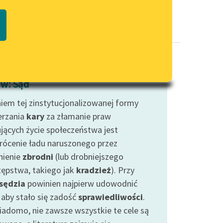
Regulamin biblioteki
macie PDF
Dane fundacji i sprawozdania
finansowe
Regulamin darowizn
Informacja o treściach
w: Sąd
wrażliwych
iem tej zinstytucjonalizowanej formy
Deklaracja dostępności
rzania
kary
za złamanie praw
ujących życie społeczeństwa jest
rócenie ładu naruszonego przez
nienie
zbrodni
(lub drobniejszego
tępstwa, takiego jak
kradzież
). Przy
sędzia
powinien najpierw udowodnić
, aby stało się zadość
sprawiedliwości
.
iadomo, nie zawsze wszystkie te cele są