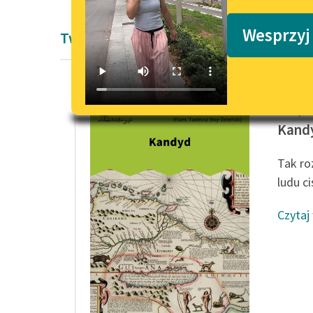
Podkasty o książkach
Wesprzyj
Twórczość Woltera
François
Kand
Tak ro
ludu ci
Czytaj