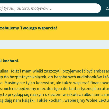
Z
rzebujemy Twojego wsparcia!
Aktualności
Narzędzia
e Lektury
Zapraszamy na spotkanie
Mapa Wolnych 
online z tłumaczkami
irmami
Leśmianator
literatury skandynawskiej
ewsletter
Przewodnik dla
Spotkanie z Katarzyną Tunkiel
i kochani.
czytających
w Oslo
lina Holtz i mam wielki zaszczyt i przyjemność być ambasa
Wolne Lektury na 32.
p do bezpłatnych książek, do bezpłatnych audiobooków i różn
Pol’and’Rock Festivalu
API
. Musimy nie tylko korzystać, ale także wspierać finansowo
ce redakcyjne
„Kochanek Lady Chatterley”
OAI-PMH
ez nich nie będziemy mieć dostępu do fantastycznej literatu
do słuchania na Wolnych
ęsto przydają się naszym dzieciom w szkołach albo nam sam
Lekturach
Widget Wolnyc
ką dają nam książki. Także kochani, wspierajmy Wolne Lektu
oru
Arouet (Voltaire / Wolter)
✖
Nowy audiobook – „Marzenie
Przypisy
o Oriencie” Sophie Elkan