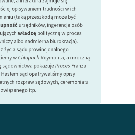
owane, a literatura zajmuje się
ęściej opisywaniem trudności w ich
nianiu (taką przeszkodą może być
kupność
urzędników, ingerencja osób
ujących
władzę
polityczną w proces
niczy albo nadmierna biurokracja).
 z życia sądu prowincjonalnego
ziemy w
Chłopach
Reymonta, a mroczną
ę sądownictwa pokazuje
Proces
Franza
. Hasłem sąd opatrywaliśmy opisy
etnych rozpraw sądowych, ceremoniału
 związanego itp.