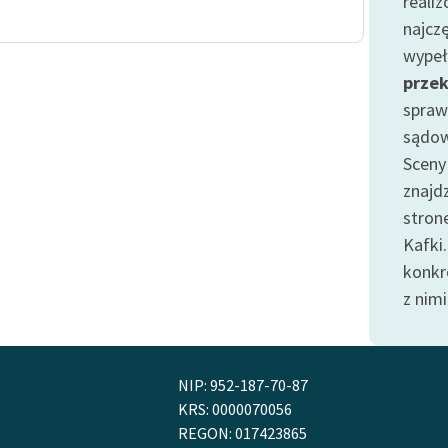
realiz
publicznej, lektur szkolnych
oraz Starego Testamentu
najcz
wypeł
Odkurzamy bohaterów
prze
Szkoła Poezji Wolnych Lektur
spraw
sądow
Sceny
znajd
stron
Kafki
konkr
z nimi
NIP: 952-187-70-87
KRS: 0000070056
REGON: 017423865