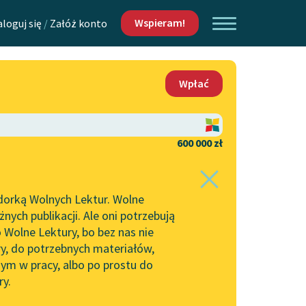
Wspieram!
aloguj się
/
Załóż konto
O nas
Wpłać
Lektur
Kontakt
O projekcie
600 000 zł
 piszących i
Zespół
dorką Wolnych Lektur. Wolne
Zasady wykorzystania
ych publikacji. Ale oni potrzebują
Wolnych Lektur
 Wolne Lektury, bo bez nas nie
Logotypy
ry, do potrzebnych materiałów,
ym w pracy, albo po prostu do
h Lektur
Materiały promocyjne
ry.
Polityka prywatności