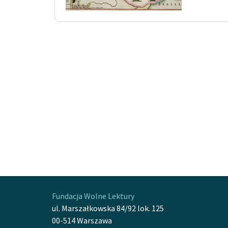
Fundacja Wolne Lektury
ul. Marszałkowska 84/92 lok. 125
00-514 Warszawa