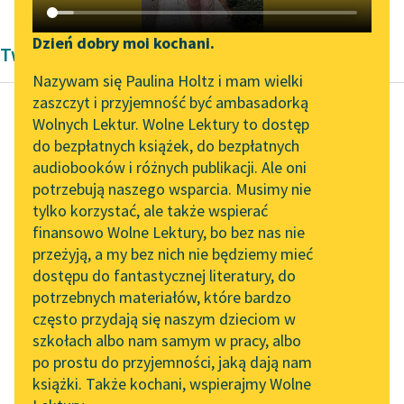
Katalog DAISY
Zgłoś brak utworu
Podkasty o książkach
Dzień dobry moi kochani.
Twórczość Woltera
Aktualności
Narzędzia
Nazywam się Paulina Holtz i mam wielki
zaszczyt i przyjemność być ambasadorką
„Prokurator Alicja Horn”
Mapa Wolnych Lektur
Wolnych Lektur. Wolne Lektury to dostęp
do słuchania
do bezpłatnych książek, do bezpłatnych
François-Marie Arouet
Leśmianator
audiobooków i różnych publikacji. Ale oni
(Voltaire / Wolter)
Byliśmy częścią AI Impact
potrzebują naszego wsparcia. Musimy nie
Historia podróży
Przewodnik dla piszących i
Lab
tylko korzystać, ale także wspierać
czytających
Skarmentada
finansowo Wolne Lektury, bo bez nas nie
Zapraszamy na spotkanie
przeżyją, a my bez nich nie będziemy mieć
online z tłumaczkami
Następnie przybyła
dostępu do fantastycznej literatury, do
literatury skandynawskiej
API
armia mnichów
potrzebnych materiałów, które bardzo
kroczących parami,
Spotkanie z Katarzyną
OAI-PMH
często przydają się naszym dzieciom w
białych, czarnych,
Tunkiel w Oslo
szkołach albo nam samym w pracy, albo
Widget Wolnych Lektur
szarych, obutych,
po prostu do przyjemności, jaką dają nam
102. lata temu zmarł
bosych, z brodą, bez
książki. Także kochani, wspierajmy Wolne
Przypisy
Joseph Conrad