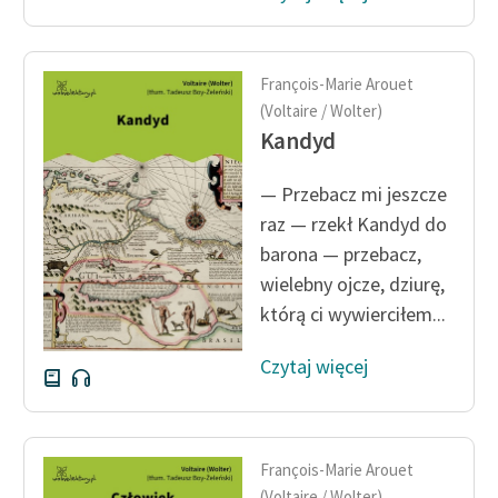
Ręce pełne poezji
Kolekcje edukacyjne
twórców przechodzących
François-Marie Arouet
do domeny publicznej,
(Voltaire / Wolter)
lektur szkolnych oraz
Kandyd
Starego Testamentu
— Przebacz mi jeszcze
Odkurzamy bohaterów
raz — rzekł Kandyd do
Szkoła Poezji Wolnych
barona — przebacz,
Lektur
wielebny ojcze, dziurę,
którą ci wywierciłem...
O nas
Czytaj więcej
Kontakt
O projekcie
Zespół
François-Marie Arouet
(Voltaire / Wolter)