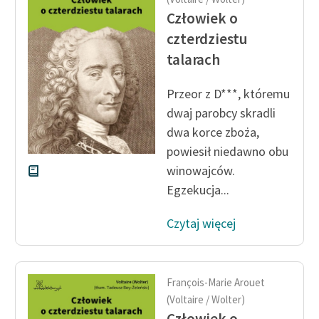
Człowiek o
Zasady wykorzystania
czterdziestu
Wolnych Lektur
talarach
Logotypy
Przeor z D***, któremu
Materiały promocyjne
dwaj parobcy skradli
dwa korce zboża,
Polityka prywatności
powiesił niedawno obu
Regulamin biblioteki
winowajców.
Dane fundacji i
Egzekucja...
sprawozdania finansowe
Czytaj więcej
Regulamin darowizn
Informacja o treściach
wrażliwych
François-Marie Arouet
(Voltaire / Wolter)
Deklaracja dostępności
Człowiek o