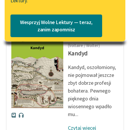
Lektury.
brody...
Katalog
Blog
Czytaj więcej
Katalog w formacie PDF
Wesprzyj Wolne Lektury — teraz,
Lektury szkolne i klasyka
zanim zapomnisz
literatury do słuchania dla
François-Marie Arouet
uczennic i uczniów z
(Voltaire / Wolter)
niepełnosprawnościami
Kandyd
E-kolekcja lektur
Kandyd, oszołomiony,
szkolnych i literatury do
nie pojmował jeszcze
słuchania dla uczennic i
uczniów z
zbyt dobrze profesji
niepełnosprawnościami
bohatera. Pewnego
pięknego dnia
Feministyczne inspiracje.
wiosennego wpadło
Popularyzacja
mu...
skandynawskiej literatury
feministycznej
Czytaj więcej