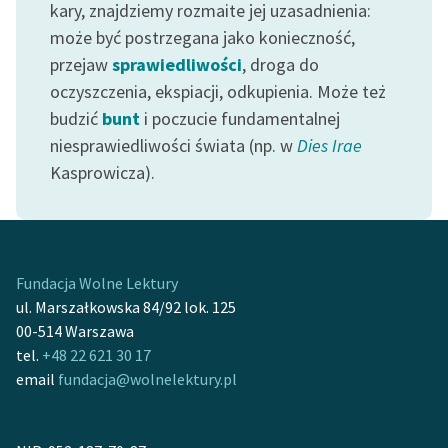
kary, znajdziemy rozmaite jej uzasadnienia:
może być postrzegana jako konieczność,
przejaw
sprawiedliwości
, droga do
oczyszczenia, ekspiacji, odkupienia. Może też
budzić
bunt
i poczucie fundamentalnej
niesprawiedliwości świata (np. w
Dies Irae
Kasprowicza).
Fundacja Wolne Lektury
ul. Marszałkowska 84/92 lok. 125
00-514 Warszawa
tel.
+48 22 621 30 17
email
fundacja@wolnelektury.pl