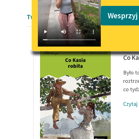
Podkasty o książkach
Wesprzyj
Twórczość Susan Coolidge
Susan C
Co Ka
Było t
roztrz
co tydz
Czytaj