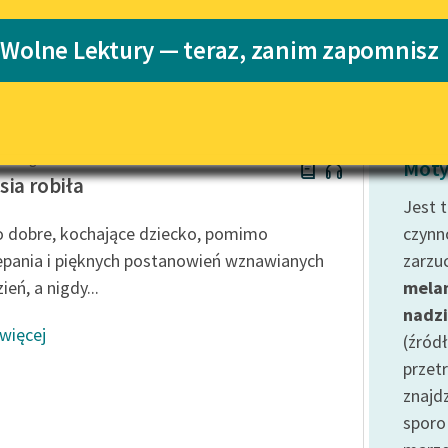
Katalog
 Wolne Lektury — teraz, zanim zapomnisz
Katalog w for
Lektury szkolne i klasyka
literatury do słuchania dla
uczennic i uczniów z
niepełnosprawnościami
oolidge
E-kolekcja lektur szkolnych i
Moty
literatury do słuchania dla
sia robiła
uczennic i uczniów z
Jest 
niepełnosprawnościami
o dobre, kochające dziecko, pomimo
czynn
Feministyczne inspiracje.
epania i pięknych postanowień wznawianych
zarzu
Popularyzacja skandynawskiej
ień, a nigdy...
melan
literatury feministycznej
nadzi
 więcej
Ręce pełne poezji
(źród
przet
Kolekcje edukacyjne twórców
przechodzących do domeny
znajd
publicznej, lektur szkolnych
sporo
oraz Starego Testamentu