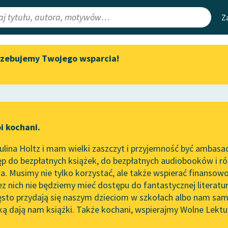
Z
rzebujemy Twojego wsparcia!
Aktualności
Narzędzia
e Lektury
„Prokurator Alicja Horn” do
Mapa Wolnych 
słuchania
irmami
Leśmianator
Byliśmy częścią AI Impact Lab
ewsletter
Przewodnik dla
i kochani.
Zapraszamy na spotkanie
czytających
ie
online z tłumaczkami
lina Holtz i mam wielki zaszczyt i przyjemność być ambasa
literatury skandynawskiej
p do bezpłatnych książek, do bezpłatnych audiobooków i różn
API
Spotkanie z Katarzyną Tunkiel
. Musimy nie tylko korzystać, ale także wspierać finansowo
ce redakcyjne
w Oslo
OAI-PMH
ez nich nie będziemy mieć dostępu do fantastycznej literatu
ęsto przydają się naszym dzieciom w szkołach albo nam sam
102. lata temu zmarł Joseph
Widget Wolnyc
Conrad
ką dają nam książki. Także kochani, wspierajmy Wolne Lektu
oru
Susan Coolidge
✖
Przypisy
Blog