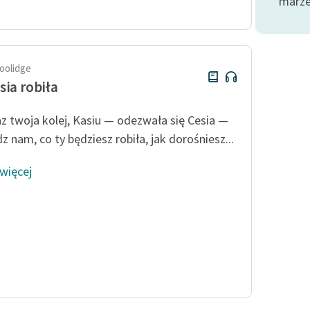
marze
Odkurzamy bohaterów
Szkoła Poezji Wolnych Lektur
oolidge
sia robiła
z twoja kolej, Kasiu — odezwała się Cesia —
z nam, co ty będziesz robiła, jak dorośniesz...
 więcej