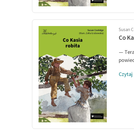
Susan C
Co Ka
— Tera
powied
Czytaj