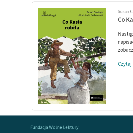
Susan C
Co Ka
Następ
napisa
zobaczy
Czytaj
Fundacja Wolne Lektury