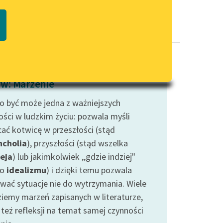
Regulamin biblioteki
macie PDF
Dane fundacji i sprawozdania
finansowe
Regulamin darowizn
Informacja o treściach
w: Marzenie
wrażliwych
to być może jedna z ważniejszych
Deklaracja dostępności
ości w ludzkim życiu: pozwala myśli
cać kotwicę w przeszłości (stąd
cholia
), przyszłości (stąd wszelka
eja
) lub jakimkolwiek ,,gdzie indziej"
ło
idealizmu
) i dzięki temu pozwala
rwać sytuacje nie do wytrzymania. Wiele
ziemy marzeń zapisanych w literaturze,
 też refleksji na temat samej czynności