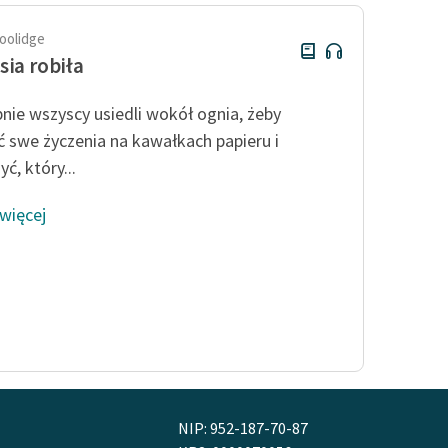
oolidge
sia robiła
nie wszyscy usiedli wokół ognia, żeby
ć swe życzenia na kawałkach papieru i
ć, który...
 więcej
NIP: 952-187-70-87