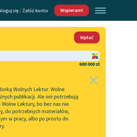
Wspieram!
aloguj się
/
Załóż konto
O nas
Wpłać
Lektur
Kontakt
O projekcie
600 000 zł
 piszących i
Zespół
dorką Wolnych Lektur. Wolne
Zasady wykorzystania
ych publikacji. Ale oni potrzebują
Wolnych Lektur
 Wolne Lektury, bo bez nas nie
Logotypy
ry, do potrzebnych materiałów,
ym w pracy, albo po prostu do
h Lektur
Materiały promocyjne
ry.
Polityka prywatności