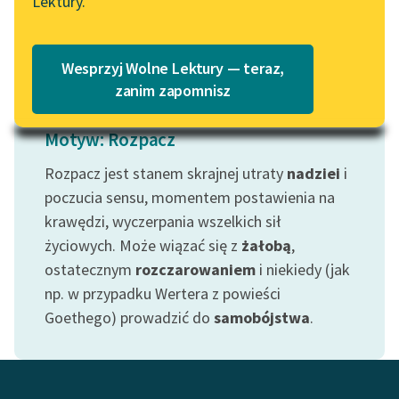
Lektury.
„Marzenie o Oriencie”
Katalog
Czytaj więcej
Sophie Elkan
Katalog w formacie PDF
Blog
Wesprzyj Wolne Lektury — teraz,
zanim zapomnisz
Lektury szkolne i klasyka
Motyw: Rozpacz
literatury do słuchania dla
Rozpacz jest stanem skrajnej utraty
nadziei
i
uczennic i uczniów z
niepełnosprawnościami
poczucia sensu, momentem postawienia na
krawędzi, wyczerpania wszelkich sił
E-kolekcja lektur
życiowych. Może wiązać się z
żałobą
,
szkolnych i literatury do
ostatecznym
rozczarowaniem
i niekiedy (jak
słuchania dla uczennic i
np. w przypadku Wertera z powieści
uczniów z
niepełnosprawnościami
Goethego) prowadzić do
samobójstwa
.
Feministyczne inspiracje.
Popularyzacja
skandynawskiej literatury