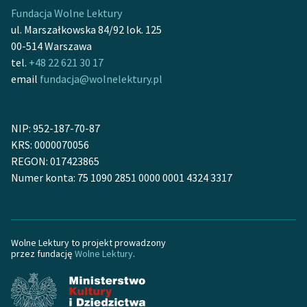
feministycznej
Fundacja Wolne Lektury
ul. Marszałkowska 84/92 lok. 125
Ręce pełne poezji
00-514 Warszawa
tel.
+48 22 621 30 17
Kolekcje edukacyjne
email
fundacja@wolnelektury.pl
twórców przechodzących
do domeny publicznej,
lektur szkolnych oraz
NIP: 952-187-70-87
Starego Testamentu
KRS: 0000070056
Odkurzamy bohaterów
REGON: 017423865
Numer konta: 75 1090 2851 0000 0001 4324 3317
Szkoła Poezji Wolnych
Lektur
O nas
Wolne Lektury to projekt prowadzony
przez fundację
Wolne Lektury
.
Kontakt
O projekcie