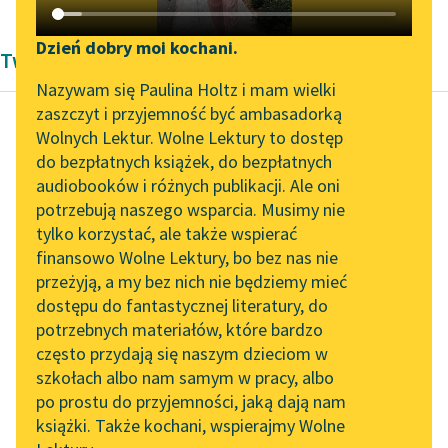
Katalog DAISY
Zgłoś brak utworu
Podkasty o książkach
Dzień dobry moi kochani.
Twórczość Romantyzm Stefana Witwickiego
Aktualności
Narzędzia
Nazywam się Paulina Holtz i mam wielki
zaszczyt i przyjemność być ambasadorką
Zapraszamy na spotkanie
Mapa Wolnych Lektur
Wolnych Lektur. Wolne Lektury to dostęp
online z tłumaczkami
do bezpłatnych książek, do bezpłatnych
Stefan Witwicki
Leśmianator
literatury skandynawskiej
audiobooków i różnych publikacji. Ale oni
Jeszcze Polska nie
potrzebują naszego wsparcia. Musimy nie
Przewodnik dla piszących i
zginęła...
Spotkanie z Katarzyną
tylko korzystać, ale także wspierać
czytających
Tunkiel w Oslo
finansowo Wolne Lektury, bo bez nas nie
Jeszcze Polska nie
przeżyją, a my bez nich nie będziemy mieć
Wolne Lektury na 32.
zginęła, kiedy my
dostępu do fantastycznej literatury, do
Pol’and’Rock Festivalu
API
żyjemy.
potrzebnych materiałów, które bardzo
Со nam оbса moc
„Kochanek Lady
OAI-PMH
często przydają się naszym dzieciom w
Chatterley” do słuchania
wydarła, mocą
szkołach albo nam samym w pracy, albo
Widget Wolnych Lektur
na Wolnych Lekturach
odbierzemy.
po prostu do przyjemności, jaką dają nam
książki. Także kochani, wspierajmy Wolne
Co...
Przypisy
Nowy audiobook –