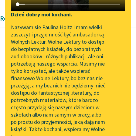
Katalog DAISY
Zgłoś brak utworu
Podkasty o książkach
Dzień dobry moi kochani.
Rozprawa Platon
Aktualności
Narzędzia
Nazywam się Paulina Holtz i mam wielki
zaszczyt i przyjemność być ambasadorką
Byliśmy częścią AI Impact
Mapa Wolnych Lektur
Wolnych Lektur. Wolne Lektury to dostęp
Lab
do bezpłatnych książek, do bezpłatnych
Platon
Leśmianator
audiobooków i różnych publikacji. Ale oni
Fajdros
Zapraszamy na spotkanie
potrzebują naszego wsparcia. Musimy nie
Przewodnik dla piszących i
online z tłumaczkami
tylko korzystać, ale także wspierać
czytających
On się do piękności nie
literatury skandynawskiej
finansowo Wolne Lektury, bo bez nas nie
modli oczyma, ale
przeżyją, a my bez nich nie będziemy mieć
Spotkanie z Katarzyną
rozkoszy oddany,
dostępu do fantastycznej literatury, do
Tunkiel w Oslo
API
okrakiem się na nią
potrzebnych materiałów, które bardzo
pcha...
Wolne Lektury na 32.
OAI-PMH
często przydają się naszym dzieciom w
Pol’and’Rock Festivalu
szkołach albo nam samym w pracy, albo
Widget Wolnych Lektur
Czytaj więcej
po prostu do przyjemności, jaką dają nam
„Kochanek Lady
książki. Także kochani, wspierajmy Wolne
Przypisy
Chatterley” do słuchania