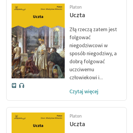
Platon
Uczta
Złą rzeczą zatem jest
folgować
niegodziwcowi w
sposób niegodziwy, a
dobrą folgować
uczciwemu
człowiekowi i...
Czytaj więcej
Platon
Uczta