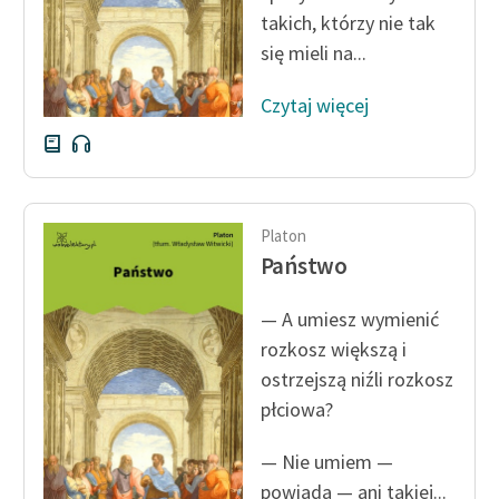
takich, którzy nie tak
się mieli na...
Zasady wykorzystania
Wolnych Lektur
Czytaj więcej
Logotypy
Materiały promocyjne
Polityka prywatności
Platon
Państwo
Regulamin biblioteki
— A umiesz wymienić
Dane fundacji i
rozkosz większą i
sprawozdania finansowe
ostrzejszą niźli rozkosz
Regulamin darowizn
płciowa?
Informacja o treściach
— Nie umiem —
wrażliwych
powiada — ani takiej...