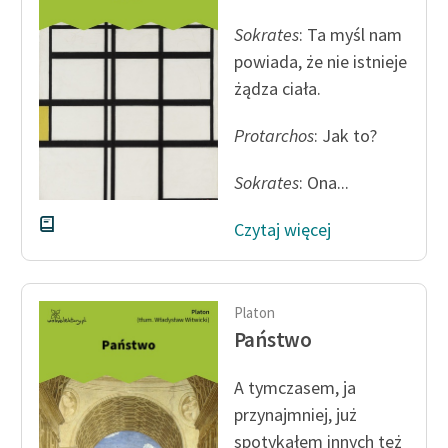
Sokrates
: Ta myśl nam
Ręce pełne poezji
powiada, że nie istnieje
Kolekcje edukacyjne
żądza ciała.
twórców przechodzących
do domeny publicznej,
Protarchos
: Jak to?
lektur szkolnych oraz
Starego Testamentu
Sokrates
: Ona...
Odkurzamy bohaterów
Czytaj więcej
Szkoła Poezji Wolnych
Lektur
Platon
O nas
Państwo
Kontakt
A tymczasem, ja
O projekcie
przynajmniej, już
spotykałem innych też
Zespół