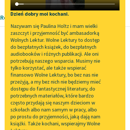
Katalog DAISY
Zgłoś brak utworu
Podkasty o książkach
Dzień dobry moi kochani.
Rozprawa Platon
Aktualności
Narzędzia
Nazywam się Paulina Holtz i mam wielki
zaszczyt i przyjemność być ambasadorką
Byliśmy częścią AI Impact
Mapa Wolnych Lektur
Wolnych Lektur. Wolne Lektury to dostęp
Lab
do bezpłatnych książek, do bezpłatnych
Platon
Leśmianator
audiobooków i różnych publikacji. Ale oni
Protagoras
Zapraszamy na spotkanie
potrzebują naszego wsparcia. Musimy nie
Przewodnik dla piszących i
online z tłumaczkami
tylko korzystać, ale także wspierać
czytających
Wyście pytali, jeżeli
literatury skandynawskiej
finansowo Wolne Lektury, bo bez nas nie
pamiętacie, kiedy
przeżyją, a my bez nich nie będziemy mieć
Spotkanie z Katarzyną
myśmy się zgodzili, że
dostępu do fantastycznej literatury, do
Tunkiel w Oslo
API
nie ma większej potęgi
potrzebnych materiałów, które bardzo
niż wiedza...
Wolne Lektury na 32.
OAI-PMH
często przydają się naszym dzieciom w
Pol’and’Rock Festivalu
szkołach albo nam samym w pracy, albo
Widget Wolnych Lektur
Czytaj więcej
po prostu do przyjemności, jaką dają nam
„Kochanek Lady
książki. Także kochani, wspierajmy Wolne
Przypisy
Chatterley” do słuchania