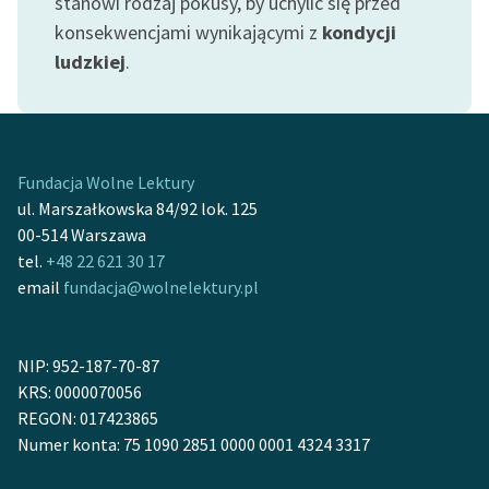
stanowi rodzaj pokusy, by uchylić się przed
konsekwencjami wynikającymi z
kondycji
ludzkiej
.
Zasady wykorzystania
Wolnych Lektur
Logotypy
Fundacja Wolne Lektury
Materiały promocyjne
ul. Marszałkowska 84/92 lok. 125
Polityka prywatności
00-514 Warszawa
tel.
+48 22 621 30 17
Regulamin biblioteki
email
fundacja@wolnelektury.pl
Dane fundacji i
sprawozdania finansowe
NIP: 952-187-70-87
Regulamin darowizn
KRS: 0000070056
REGON: 017423865
Informacja o treściach
Numer konta: 75 1090 2851 0000 0001 4324 3317
wrażliwych