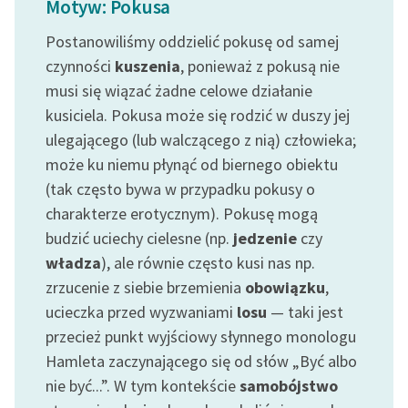
Motyw: Pokusa
Ręce pełne poezji
Postanowiliśmy oddzielić pokusę od samej
czynności
kuszenia
, ponieważ z pokusą nie
Kolekcje edukacyjne
musi się wiązać żadne celowe działanie
twórców przechodzących
do domeny publicznej,
kusiciela. Pokusa może się rodzić w duszy jej
lektur szkolnych oraz
ulegającego (lub walczącego z nią) człowieka;
Starego Testamentu
może ku niemu płynąć od biernego obiektu
(tak często bywa w przypadku pokusy o
Odkurzamy bohaterów
charakterze erotycznym). Pokusę mogą
Szkoła Poezji Wolnych
budzić uciechy cielesne (np.
jedzenie
czy
Lektur
władza
), ale równie często kusi nas np.
zrzucenie z siebie brzemienia
obowiązku
,
O nas
ucieczka przed wyzwaniami
losu
— taki jest
Kontakt
przecież punkt wyjściowy słynnego monologu
Hamleta zaczynającego się od słów „Być albo
O projekcie
nie być...”. W tym kontekście
samobójstwo
Zespół