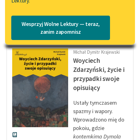
Lektury.
przytomności
„Marzenie o Oriencie”
Katalog
Sophie Elkan
różnych...
Katalog w formacie PDF
Blog
Wesprzyj Wolne Lektury — teraz,
Czytaj więcej
zanim zapomnisz
Lektury szkolne i klasyka
Michał Dymitr Krajewski
literatury do słuchania dla
Woyciech
uczennic i uczniów z
niepełnosprawnościami
Zdarzyński, życie i
przypadki swoje
E-kolekcja lektur
opisuiący
szkolnych i literatury do
słuchania dla uczennic i
Ustały tymczasem
uczniów z
spazmy i wapory.
niepełnosprawnościami
Wprowadzono mię do
Feministyczne inspiracje.
pokoiu, gdzie
Popularyzacja
kontemkima Dymola
skandynawskiej literatury