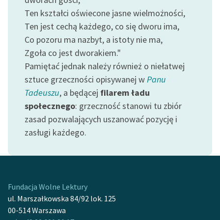
Zespół
Ten kształci oświecone jasne wielmożności,
Ten jest cechą każdego, co się dworu ima,
Co pozoru ma nazbyt, a istoty nie ma,
Zasady wykorzystania
Zgoła co jest dworakiem."
Wolnych Lektur
Pamiętać jednak należy również o niełatwej
Logotypy
sztuce grzeczności opisywanej w
Panu
Tadeuszu
, a będącej
filarem ładu
Materiały promocyjne
społecznego
: grzeczność stanowi tu zbiór
Polityka prywatności
zasad pozwalających uszanować pozycję i
zasługi każdego.
Regulamin biblioteki
Dane fundacji i
sprawozdania finansowe
Regulamin darowizn
Fundacja Wolne Lektury
ul. Marszałkowska 84/92 lok. 125
Informacja o treściach
00-514 Warszawa
wrażliwych