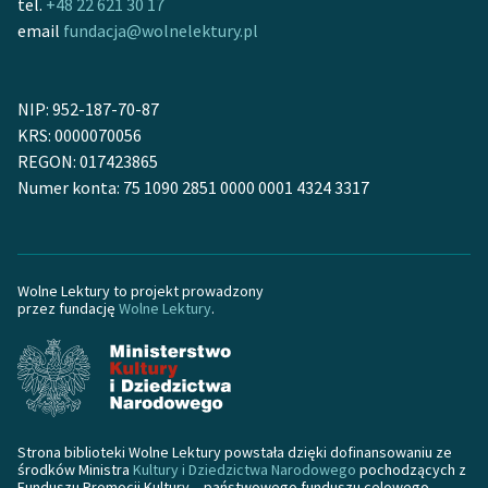
tel.
+48 22 621 30 17
email
fundacja@wolnelektury.pl
Deklaracja dostępności
NIP: 952-187-70-87
KRS: 0000070056
REGON: 017423865
Numer konta: 75 1090 2851 0000 0001 4324 3317
Wolne Lektury to projekt prowadzony
przez fundację
Wolne Lektury
.
Strona biblioteki Wolne Lektury powstała dzięki dofinansowaniu ze
środków Ministra
Kultury i Dziedzictwa Narodowego
pochodzących z
Funduszu Promocji Kultury – państwowego funduszu celowego.