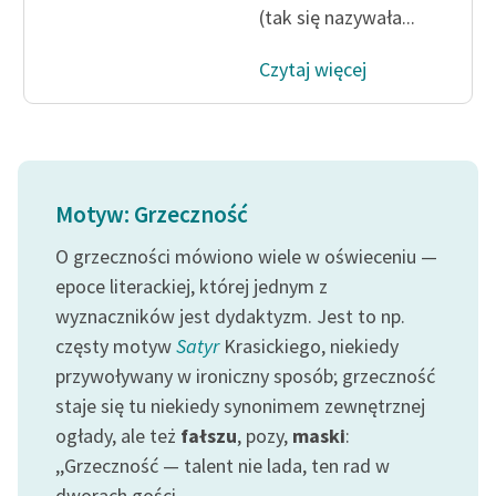
(tak się nazywała...
feministycznej
Ręce pełne poezji
Czytaj więcej
Kolekcje edukacyjne
twórców przechodzących
do domeny publicznej,
lektur szkolnych oraz
Motyw: Grzeczność
Starego Testamentu
O grzeczności mówiono wiele w oświeceniu —
Odkurzamy bohaterów
epoce literackiej, której jednym z
Szkoła Poezji Wolnych
wyznaczników jest dydaktyzm. Jest to np.
Lektur
częsty motyw
Satyr
Krasickiego, niekiedy
O nas
przywoływany w ironiczny sposób; grzeczność
staje się tu niekiedy synonimem zewnętrznej
Kontakt
ogłady, ale też
fałszu
, pozy,
maski
:
,,Grzeczność — talent nie lada, ten rad w
O projekcie
dworach gości,