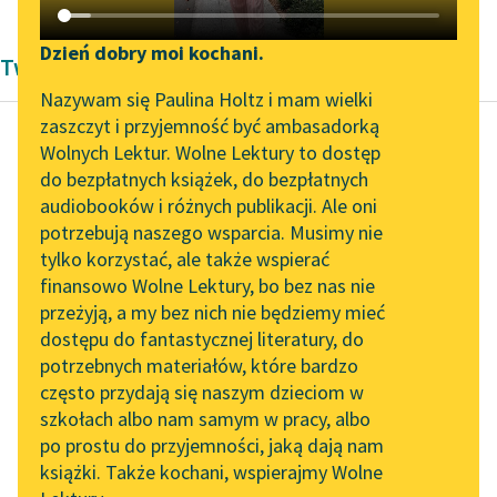
Katalog DAISY
Zgłoś brak utworu
Podkasty o książkach
Dzień dobry moi kochani.
Twórczość Michał Dymitr Krajewski
Aktualności
Narzędzia
Nazywam się Paulina Holtz i mam wielki
zaszczyt i przyjemność być ambasadorką
Zapraszamy na spotkanie
Mapa Wolnych Lektur
Wolnych Lektur. Wolne Lektury to dostęp
online z tłumaczkami
do bezpłatnych książek, do bezpłatnych
Michał Dymitr Krajewski
Leśmianator
literatury skandynawskiej
audiobooków i różnych publikacji. Ale oni
Woyciech
potrzebują naszego wsparcia. Musimy nie
Przewodnik dla piszących i
Zdarzyński, życie i
Spotkanie z Katarzyną
tylko korzystać, ale także wspierać
czytających
Tunkiel w Oslo
przypadki swoje
finansowo Wolne Lektury, bo bez nas nie
opisuiący
przeżyją, a my bez nich nie będziemy mieć
Wolne Lektury na 32.
dostępu do fantastycznej literatury, do
Pol’and’Rock Festivalu
API
Za czasów moich był
potrzebnych materiałów, które bardzo
„Kochanek Lady
OAI-PMH
ieszcze ten chwalebny
często przydają się naszym dzieciom w
Chatterley” do słuchania
zwyczay, iż
szkołach albo nam samym w pracy, albo
Widget Wolnych Lektur
na Wolnych Lekturach
po prostu do przyjemności, jaką dają nam
odprawowano dysputy
książki. Także kochani, wspierajmy Wolne
Przypisy
publiczne w
Nowy audiobook –