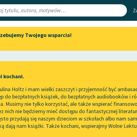
Z
rzebujemy Twojego wsparcia!
Aktualności
Narzędzia
e Lektury
Zapraszamy na spotkanie
Mapa Wolnych 
online z tłumaczkami
irmami
Leśmianator
literatury skandynawskiej
ewsletter
Przewodnik dla
Spotkanie z Katarzyną Tunkiel
i kochani.
czytających
w Oslo
lina Holtz i mam wielki zaszczyt i przyjemność być ambasa
Wolne Lektury na 32.
m
p do bezpłatnych książek, do bezpłatnych audiobooków i różn
Pol’and’Rock Festivalu
API
. Musimy nie tylko korzystać, ale także wspierać finansowo
ce redakcyjne
„Kochanek Lady Chatterley”
OAI-PMH
ez nich nie będziemy mieć dostępu do fantastycznej literatu
do słuchania na Wolnych
ęsto przydają się naszym dzieciom w szkołach albo nam sam
Lekturach
Widget Wolnyc
ką dają nam książki. Także kochani, wspierajmy Wolne Lektu
oru
So
Nowy audiobook – „Marzenie
Przypisy
o Oriencie” Sophie Elkan