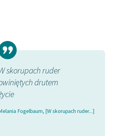
W skorupach ruder
kołowaty głó
owiniętych drutem
strupy snów
życie
podłóg
Melania Fogelbaum, [W skorupach ruder...]
Melania Fogelbaum