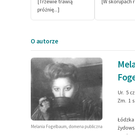
[Trzewie trawią
[W skorupach ru
próżnię...]
O autorze
Mel
kołowaty głód prz
Fog
strupy snów do b
podłóg
Ur.
5 c
Zm.
1 
Melania Fogelbaum, [W sko
Łódzka 
Melania Fogelbaum, domena publiczna
żydowsk