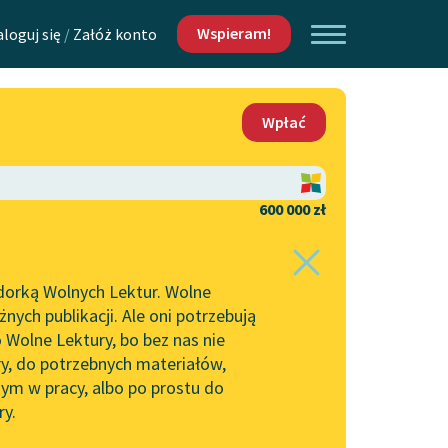
Wspieram!
aloguj się
/
Załóż konto
O nas
Wpłać
Lektur
Kontakt
O projekcie
600 000 zł
 piszących i
Zespół
dorką Wolnych Lektur. Wolne
Zasady wykorzystania
ych publikacji. Ale oni potrzebują
Wolnych Lektur
 Wolne Lektury, bo bez nas nie
Logotypy
ry, do potrzebnych materiałów,
ym w pracy, albo po prostu do
h Lektur
Materiały promocyjne
ry.
rtuj:
najpopularniejsze
alfabetycznie
Polityka prywatności