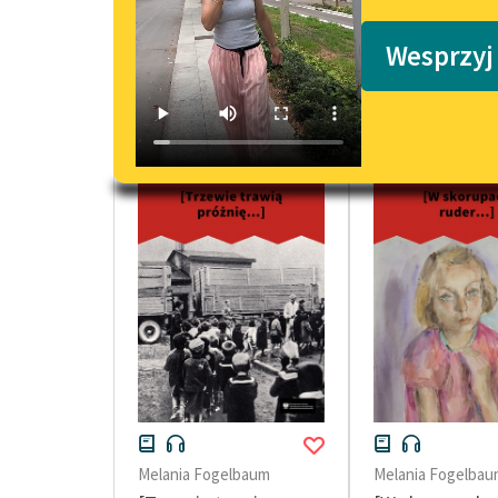
Podkasty o książkach
Wesprzyj
wiersze Melanii Fogelbaum
Melania Fogelbaum
Melania Fogelbau