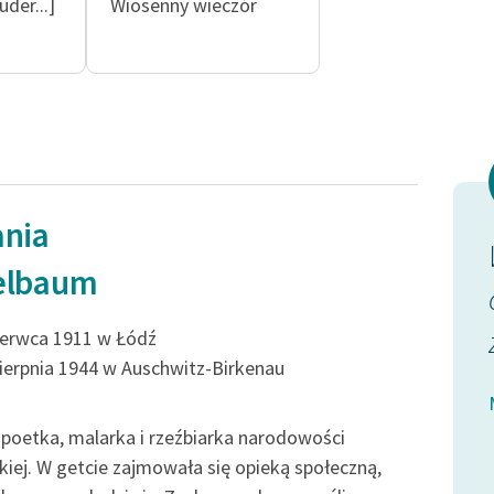
publicznej, lektur szkolnych
der...]
Wiosenny wieczór
oraz Starego Testamentu
Odkurzamy bohaterów
Szkoła Poezji Wolnych Lektur
ania
ylepia
zimna pusta łza za którą nie
elbaum
agniska
ma bólu
nie chce spłynąć
zerwca 1911 w Łódź
sierpnia 1944 w Auschwitz-Birkenau
w szary, stężały kwiat...
rupach ruder...]
poetka, malarka i rzeźbiarka narodowości
Melania Fogelbaum, Wiosenny wieczór
iej. W getcie zajmowała się opieką społeczną,