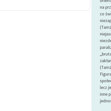
orien
publicznej, lektur szkolnych
oraz Starego Testamentu
na pr
co świ
Odkurzamy bohaterów
nieza
Szkoła Poezji Wolnych Lektur
(Tamż
niejas
niezd
parali
,,brut
zakła
(Tamż
Figur
społe
lecz 
inne 
jedno