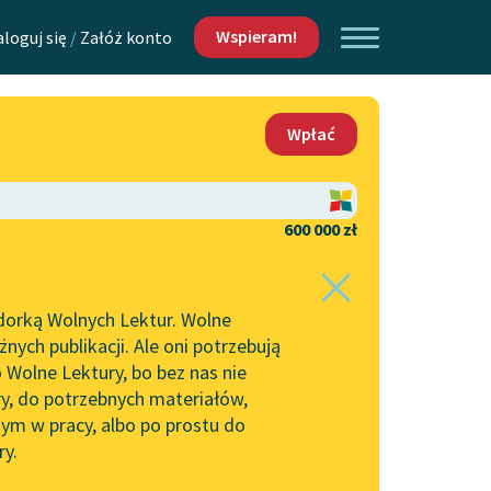
Wspieram!
aloguj się
/
Załóż konto
O nas
Wpłać
Lektur
Kontakt
O projekcie
600 000 zł
 piszących i
Zespół
dorką Wolnych Lektur. Wolne
Zasady wykorzystania
ych publikacji. Ale oni potrzebują
Wolnych Lektur
 Wolne Lektury, bo bez nas nie
Logotypy
ry, do potrzebnych materiałów,
ym w pracy, albo po prostu do
h Lektur
Materiały promocyjne
ry.
Polityka prywatności