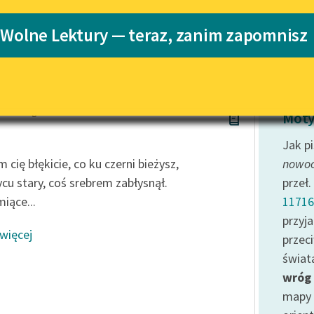
Katalog
Blog
 Wolne Lektury — teraz, zanim zapomnisz
Katalog w for
Lektury szkolne i klasyka
literatury do słuchania dla
uczennic i uczniów z
 Schlanger
niepełnosprawnościami
Moty
E-kolekcja lektur szkolnych i
Jak p
literatury do słuchania dla
cię błękicie, co ku czerni bieżysz,
nowoc
uczennic i uczniów z
ycu stary, coś srebrem zabłysnął.
przeł
niepełnosprawnościami
iące...
11716
Feministyczne inspiracje.
przyj
Popularyzacja skandynawskiej
 więcej
literatury feministycznej
przec
świata
Ręce pełne poezji
wróg
Kolekcje edukacyjne twórców
mapy 
przechodzących do domeny