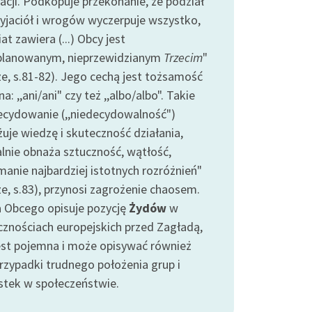
tacji. Podkopuje przekonanie, że podział
zyjaciół i wrogów wyczerpuje wszystko,
at zawiera (...) Obcy jest
planowanym, nieprzewidzianym
Trzecim
"
e, s.81-82). Jego cechą jest tożsamość
na: ,,ani/ani" czy też ,,albo/albo". Takie
ecydowanie (,,niedecydowalność")
żuje wiedzę i skuteczność działania,
alnie obnaża sztuczność, wątłość,
manie najbardziej istotnych rozróżnień"
e, s.83), przynosi zagrożenie chaosem.
a Obcego opisuje pozycję
Żydów
w
cznościach europejskich przed Zagładą,
jest pojemna i może opisywać również
przypadki trudnego położenia grup i
stek w społeczeństwie.