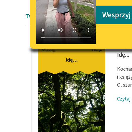
Podkasty o książkach
Wesprzyj
Twórczość Maurycy Schlanger
Maurycy
Idę...
Kocham 
i księż
O, szum
Czytaj