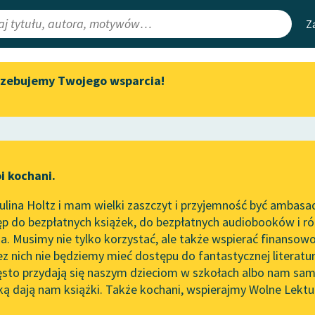
Z
rzebujemy Twojego wsparcia!
Aktualności
Narzędzia
e Lektury
Zapraszamy na spotkanie
Mapa Wolnych 
online z tłumaczkami
irmami
Leśmianator
literatury skandynawskiej
ewsletter
Przewodnik dla
Spotkanie z Katarzyną Tunkiel
i kochani.
czytających
w Oslo
lina Holtz i mam wielki zaszczyt i przyjemność być ambasa
Wolne Lektury na 32.
p do bezpłatnych książek, do bezpłatnych audiobooków i różn
Pol’and’Rock Festivalu
API
. Musimy nie tylko korzystać, ale także wspierać finansowo
ce redakcyjne
„Kochanek Lady Chatterley”
OAI-PMH
ez nich nie będziemy mieć dostępu do fantastycznej literatu
do słuchania na Wolnych
ęsto przydają się naszym dzieciom w szkołach albo nam sam
Lekturach
Widget Wolnyc
ką dają nam książki. Także kochani, wspierajmy Wolne Lektu
oru
Maurycy Schlanger
✖
Nowy audiobook – „Marzenie
Przypisy
o Oriencie” Sophie Elkan