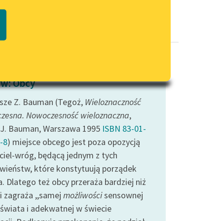
Regulamin biblioteki
macie PDF
Dane fundacji i sprawozdania
finansowe
Regulamin darowizn
Informacja o treściach
w: Obcy
wrażliwych
isze Z. Bauman (Tegoż,
Deklaracja dostępności
Wieloznaczność
zesna. Nowoczesność wieloznaczna
,
. J. Bauman, Warszawa 1995
ISBN 83-01-
-8
) miejsce obcego jest poza opozycją
aciel-wróg, będącą jednym z tych
iwieństw, które konstytuują porządek
. Dlatego też obcy przeraża bardziej niż
i zagraża ,,samej
możliwości
sensownej
świata i adekwatnej w świecie