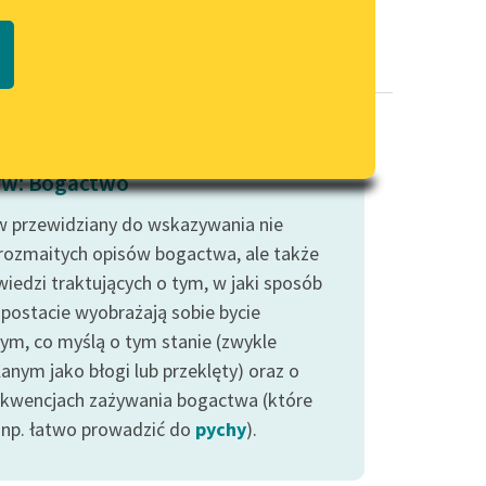
Regulamin biblioteki
macie PDF
Dane fundacji i sprawozdania
finansowe
Regulamin darowizn
Informacja o treściach
w: Bogactwo
wrażliwych
 przewidziany do wskazywania nie
Deklaracja dostępności
 rozmaitych opisów bogactwa, ale także
iedzi traktujących o tym, w jaki sposób
 postacie wyobrażają sobie bycie
ym, co myślą o tym stanie (zwykle
anym jako błogi lub przeklęty) oraz o
kwencjach zażywania bogactwa (które
np. łatwo prowadzić do
pychy
).