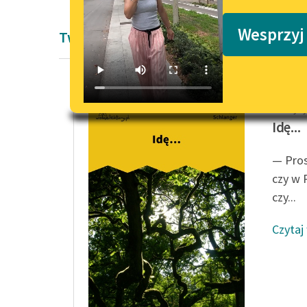
Podkasty o książkach
Wesprzyj
Twórczość Maurycy Schlanger
Maurycy
Idę...
— Pros
czy w P
czy...
Czytaj