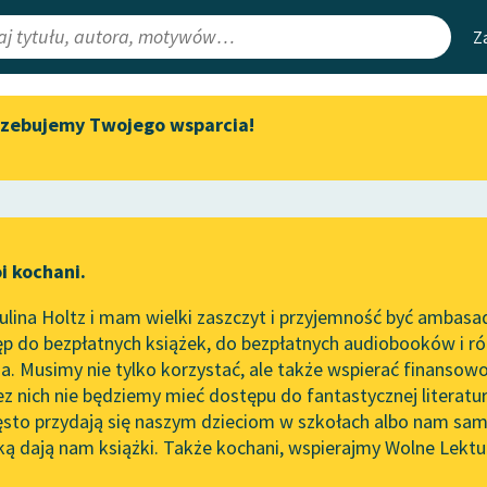
Z
rzebujemy Twojego wsparcia!
Aktualności
Narzędzia
e Lektury
„Prokurator Alicja Horn” do
Mapa Wolnych 
słuchania
irmami
Leśmianator
Byliśmy częścią AI Impact Lab
ewsletter
Przewodnik dla
i kochani.
Zapraszamy na spotkanie
czytających
two
online z tłumaczkami
lina Holtz i mam wielki zaszczyt i przyjemność być ambasa
literatury skandynawskiej
p do bezpłatnych książek, do bezpłatnych audiobooków i różn
API
Spotkanie z Katarzyną Tunkiel
. Musimy nie tylko korzystać, ale także wspierać finansowo
ce redakcyjne
w Oslo
OAI-PMH
ez nich nie będziemy mieć dostępu do fantastycznej literatu
ęsto przydają się naszym dzieciom w szkołach albo nam sam
102. lata temu zmarł Joseph
Widget Wolnyc
Conrad
ką dają nam książki. Także kochani, wspierajmy Wolne Lektu
oru
Maurycy Schlanger
✖
Przypisy
Blog