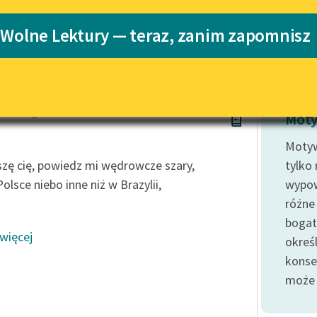
Katalog
 Wolne Lektury — teraz, zanim zapomnisz
Katalog w for
Lektury szkolne i klasyka
literatury do słuchania dla
uczennic i uczniów z
niepełnosprawnościami
 Schlanger
E-kolekcja lektur szkolnych i
Moty
literatury do słuchania dla
uczennic i uczniów z
Motyw
niepełnosprawnościami
zę cię, powiedz mi wędrowcze szary,
tylko
Feministyczne inspiracje.
olsce niebo inne niż w Brazylii,
wypow
Popularyzacja skandynawskiej
różne
literatury feministycznej
bogat
 więcej
Ręce pełne poezji
określ
konse
Kolekcje edukacyjne twórców
przechodzących do domeny
może 
publicznej, lektur szkolnych
oraz Starego Testamentu