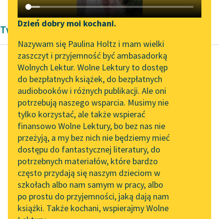
Katalog DAISY
Zgłoś brak utworu
Podkasty o książkach
Dzień dobry moi kochani.
Twórczość Marcela Prousta
Aktualności
Narzędzia
Nazywam się Paulina Holtz i mam wielki
zaszczyt i przyjemność być ambasadorką
„Prokurator Alicja Horn”
Mapa Wolnych Lektur
Wolnych Lektur. Wolne Lektury to dostęp
do słuchania
do bezpłatnych książek, do bezpłatnych
Marcel Proust
Leśmianator
audiobooków i różnych publikacji. Ale oni
W stronę Swanna
Byliśmy częścią AI Impact
potrzebują naszego wsparcia. Musimy nie
Przewodnik dla piszących i
Lab
tylko korzystać, ale także wspierać
czytających
Słyszałem wiele razy w
finansowo Wolne Lektury, bo bez nas nie
Zapraszamy na spotkanie
roku, jak dziadek
przeżyją, a my bez nich nie będziemy mieć
online z tłumaczkami
opowiadał przy stole
dostępu do fantastycznej literatury, do
literatury skandynawskiej
API
anegdoty — zawsze te
potrzebnych materiałów, które bardzo
same — o...
Spotkanie z Katarzyną
OAI-PMH
często przydają się naszym dzieciom w
Tunkiel w Oslo
szkołach albo nam samym w pracy, albo
Widget Wolnych Lektur
Czytaj więcej
po prostu do przyjemności, jaką dają nam
102. lata temu zmarł
książki. Także kochani, wspierajmy Wolne
Przypisy
Joseph Conrad