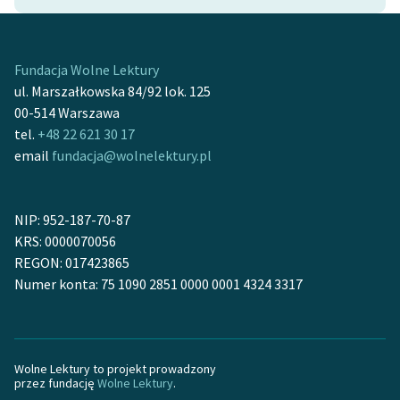
Ręce pełne poezji
Kolekcje edukacyjne
twórców przechodzących
Fundacja Wolne Lektury
do domeny publicznej,
ul. Marszałkowska 84/92 lok. 125
lektur szkolnych oraz
00-514 Warszawa
Starego Testamentu
tel.
+48 22 621 30 17
email
fundacja@wolnelektury.pl
Odkurzamy bohaterów
Szkoła Poezji Wolnych
NIP: 952-187-70-87
Lektur
KRS: 0000070056
O nas
REGON: 017423865
Numer konta: 75 1090 2851 0000 0001 4324 3317
Kontakt
O projekcie
Wolne Lektury to projekt prowadzony
Zespół
przez fundację
Wolne Lektury
.