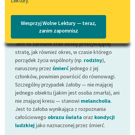
Lektury.
Katalog
Blog
Katalog w formacie PDF
Wesprzyj Wolne Lektury — teraz,
Lektury szkolne i klasyka
zanim zapomnisz
Motyw: Żałoba
literatury do słuchania dla
Jest to zarówno stan osoby przeżywającej
uczennic i uczniów z
niepełnosprawnościami
stratę, jak również okres, w czasie którego
porządek życia wspólnoty (np.
rodziny
),
E-kolekcja lektur
naruszony przez
śmierć
jednego z jej
szkolnych i literatury do
członków, powinien powrócić do równowagi.
słuchania dla uczennic i
Szczególny przypadek żałoby — nie mającej
uczniów z
jednego obiektu (jakim jest osoba zmarła), ani
niepełnosprawnościami
nie znającej kresu — stanowi
melancholia
.
Feministyczne inspiracje.
Jest to żałoba wynikająca z rozpoznania
Popularyzacja
całościowego
obrazu świata
oraz
kondycji
skandynawskiej literatury
ludzkiej
jako naznaczonej przez śmierć.
feministycznej