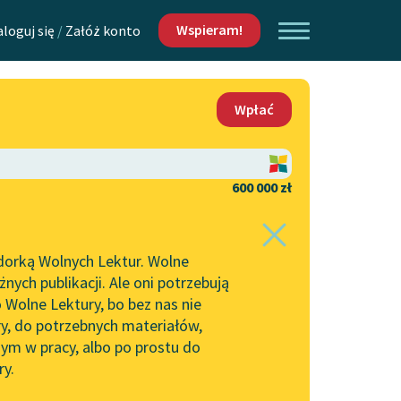
Wspieram!
aloguj się
/
Załóż konto
O nas
Wpłać
Lektur
Kontakt
O projekcie
600 000 zł
 piszących i
Zespół
dorką Wolnych Lektur. Wolne
Zasady wykorzystania
ych publikacji. Ale oni potrzebują
Wolnych Lektur
 Wolne Lektury, bo bez nas nie
Logotypy
ry, do potrzebnych materiałów,
ym w pracy, albo po prostu do
h Lektur
Materiały promocyjne
ry.
Polityka prywatności