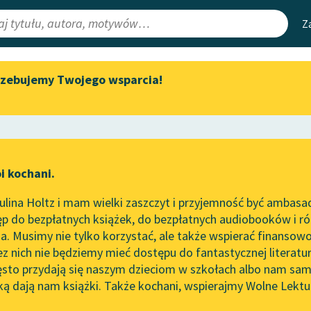
Z
rzebujemy Twojego wsparcia!
Aktualności
Narzędzia
e Lektury
Zapraszamy na spotkanie
Mapa Wolnych 
online z tłumaczkami
irmami
Leśmianator
literatury skandynawskiej
ewsletter
Przewodnik dla
Spotkanie z Katarzyną Tunkiel
i kochani.
czytających
w Oslo
zucie
lina Holtz i mam wielki zaszczyt i przyjemność być ambasa
Wolne Lektury na 32.
p do bezpłatnych książek, do bezpłatnych audiobooków i różn
Pol’and’Rock Festivalu
API
. Musimy nie tylko korzystać, ale także wspierać finansowo
ce redakcyjne
„Kochanek Lady Chatterley”
OAI-PMH
ez nich nie będziemy mieć dostępu do fantastycznej literatu
do słuchania na Wolnych
ęsto przydają się naszym dzieciom w szkołach albo nam sam
Lekturach
Widget Wolnyc
ką dają nam książki. Także kochani, wspierajmy Wolne Lektu
oru
Marcel Proust
✖
Nowy audiobook – „Marzenie
Przypisy
o Oriencie” Sophie Elkan