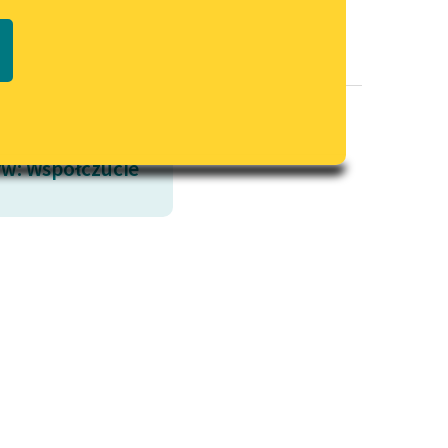
Regulamin biblioteki
macie PDF
Dane fundacji i sprawozdania
finansowe
Regulamin darowizn
Informacja o treściach
w: Współczucie
wrażliwych
Deklaracja dostępności