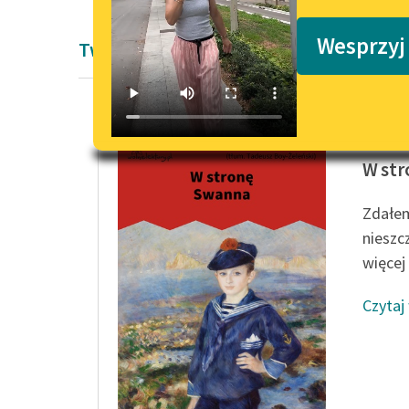
Podkasty o książkach
Wesprzyj
Twórczość Marcela Prousta
Marcel 
W st
Zdałem
nieszc
więcej l
Czytaj