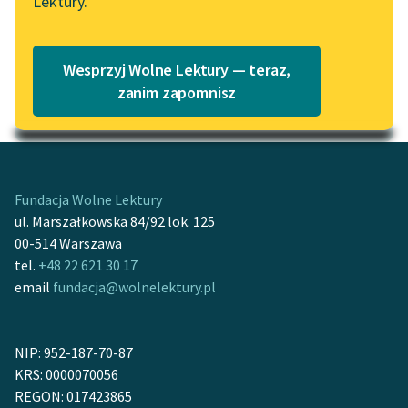
Lektury.
„Marzenie o Oriencie”
Katalog
Sophie Elkan
Katalog w formacie PDF
Blog
Wesprzyj Wolne Lektury — teraz,
zanim zapomnisz
Motyw: Ucieczka
Lektury szkolne i klasyka
literatury do słuchania dla
uczennic i uczniów z
niepełnosprawnościami
Fundacja Wolne Lektury
ul. Marszałkowska 84/92 lok. 125
E-kolekcja lektur
00-514 Warszawa
szkolnych i literatury do
tel.
+48 22 621 30 17
słuchania dla uczennic i
email
fundacja@wolnelektury.pl
uczniów z
niepełnosprawnościami
NIP: 952-187-70-87
Feministyczne inspiracje.
KRS: 0000070056
Popularyzacja
REGON: 017423865
skandynawskiej literatury