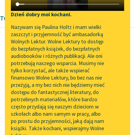
Katalog DAISY
Zgłoś brak utworu
Podkasty o książkach
Dzień dobry moi kochani.
Twórczość Marcela Prousta
Aktualności
Narzędzia
Nazywam się Paulina Holtz i mam wielki
zaszczyt i przyjemność być ambasadorką
Zapraszamy na spotkanie
Mapa Wolnych Lektur
Wolnych Lektur. Wolne Lektury to dostęp
online z tłumaczkami
do bezpłatnych książek, do bezpłatnych
Marcel Proust
Leśmianator
literatury skandynawskiej
audiobooków i różnych publikacji. Ale oni
W stronę Swanna
potrzebują naszego wsparcia. Musimy nie
Przewodnik dla piszących i
Spotkanie z Katarzyną
tylko korzystać, ale także wspierać
czytających
Tymczasem wyszliśmy
Tunkiel w Oslo
finansowo Wolne Lektury, bo bez nas nie
z kościoła i
przeżyją, a my bez nich nie będziemy mieć
Wolne Lektury na 32.
przechodziliśmy koło
dostępu do fantastycznej literatury, do
Pol’and’Rock Festivalu
API
niego. Był zbyt dobrze
potrzebnych materiałów, które bardzo
wychowany, aby
„Kochanek Lady
OAI-PMH
często przydają się naszym dzieciom w
odwrócić głowę...
Chatterley” do słuchania
szkołach albo nam samym w pracy, albo
Widget Wolnych Lektur
na Wolnych Lekturach
po prostu do przyjemności, jaką dają nam
Czytaj więcej
książki. Także kochani, wspierajmy Wolne
Przypisy
Nowy audiobook –