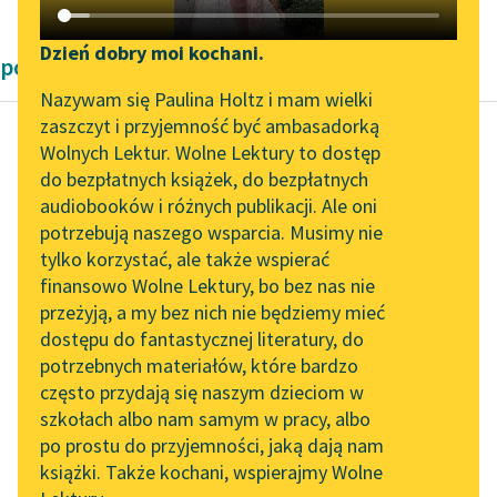
Katalog DAISY
Zgłoś brak utworu
Podkasty o książkach
Dzień dobry moi kochani.
powieści Marcela Prousta
Aktualności
Narzędzia
Nazywam się Paulina Holtz i mam wielki
zaszczyt i przyjemność być ambasadorką
Zapraszamy na spotkanie
Mapa Wolnych Lektur
Wolnych Lektur. Wolne Lektury to dostęp
online z tłumaczkami
do bezpłatnych książek, do bezpłatnych
Marcel Proust
Leśmianator
literatury skandynawskiej
audiobooków i różnych publikacji. Ale oni
W stronę Swanna
potrzebują naszego wsparcia. Musimy nie
Przewodnik dla piszących i
Spotkanie z Katarzyną
tylko korzystać, ale także wspierać
czytających
Ponieważ nie miałem
Tunkiel w Oslo
finansowo Wolne Lektury, bo bez nas nie
żadnego pojęcia o
przeżyją, a my bez nich nie będziemy mieć
Wolne Lektury na 32.
hierarchii społecznej,
dostępu do fantastycznej literatury, do
Pol’and’Rock Festivalu
API
niepodobieństwo, jakie
potrzebnych materiałów, które bardzo
ojciec widział w tym,
„Kochanek Lady
OAI-PMH
często przydają się naszym dzieciom w
abyśmy...
Chatterley” do słuchania
szkołach albo nam samym w pracy, albo
Widget Wolnych Lektur
na Wolnych Lekturach
po prostu do przyjemności, jaką dają nam
Czytaj więcej
książki. Także kochani, wspierajmy Wolne
Przypisy
Nowy audiobook –