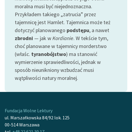
feministycznej
moralna musi być niejednoznaczna.
Przykładem takiego „zatrucia” przez
Ręce pełne poezji
tajemnicę jest Hamlet. Tajemnica może też
Kolekcje edukacyjne
dotyczyć planowanego
podstępu
, a nawet
twórców przechodzących
zbrodni
— jak w
Kordianie
. W tekście tym,
do domeny publicznej,
choć planowane w tajemnicy morderstwo
lektur szkolnych oraz
(właśc.
tyranobójstwo
) ma stanowić
Starego Testamentu
wymierzenie sprawiedliwości, jednak w
Odkurzamy bohaterów
sposób nieunikniony wzbudzać musi
wątpliwości natury moralnej.
Szkoła Poezji Wolnych
Lektur
O nas
Fundacja Wolne Lektury
Kontakt
ul. Marszałkowska 84/92 lok. 125
00-514 Warszawa
O projekcie
tel.
+48 22 621 30 17