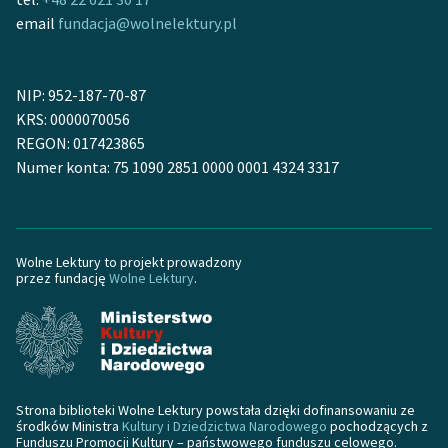
Zespół
email
fundacja@wolnelektury.pl
Zasady wykorzystania
NIP: 952-187-70-87
Wolnych Lektur
KRS: 0000070056
REGON: 017423865
Logotypy
Numer konta: 75 1090 2851 0000 0001 4324 3317
Materiały promocyjne
Polityka prywatności
Wolne Lektury to projekt prowadzony
Regulamin biblioteki
przez fundację
Wolne Lektury
.
Dane fundacji i
sprawozdania finansowe
Regulamin darowizn
Strona biblioteki Wolne Lektury powstała dzięki dofinansowaniu ze
Informacja o treściach
środków Ministra
Kultury i Dziedzictwa Narodowego
pochodzących z
wrażliwych
Funduszu Promocji Kultury – państwowego funduszu celowego.