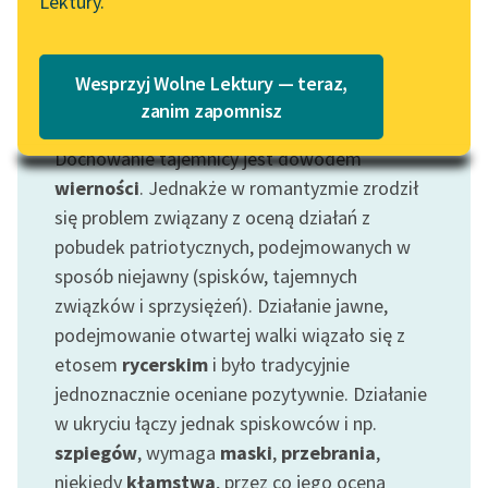
Lektury.
„Marzenie o Oriencie”
Katalog
Sophie Elkan
Katalog w formacie PDF
Blog
Wesprzyj Wolne Lektury — teraz,
zanim zapomnisz
Motyw: Tajemnica
Dochowanie tajemnicy jest dowodem
Lektury szkolne i klasyka
literatury do słuchania dla
wierności
. Jednakże w romantyzmie zrodził
uczennic i uczniów z
się problem związany z oceną działań z
niepełnosprawnościami
pobudek patriotycznych, podejmowanych w
sposób niejawny (spisków, tajemnych
E-kolekcja lektur
związków i sprzysiężeń). Działanie jawne,
szkolnych i literatury do
podejmowanie otwartej walki wiązało się z
słuchania dla uczennic i
uczniów z
etosem
rycerskim
i było tradycyjnie
niepełnosprawnościami
jednoznacznie oceniane pozytywnie. Działanie
w ukryciu łączy jednak spiskowców i np.
Feministyczne inspiracje.
szpiegów
, wymaga
maski
,
przebrania
,
Popularyzacja
niekiedy
kłamstwa
, przez co jego ocena
skandynawskiej literatury