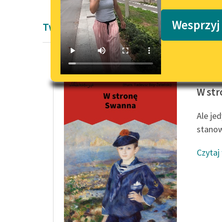
Podkasty o książkach
Wesprzyj
Twórczość Marcela Prousta
Marcel 
W st
Ale je
stanow
Czytaj