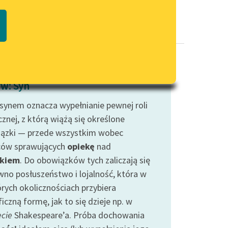
Regulamin biblioteki
macie PDF
Dane fundacji i sprawozdania
finansowe
Regulamin darowizn
Informacja o treściach
w: Syn
wrażliwych
 synem oznacza wypełnianie pewnej roli
Deklaracja dostępności
znej, z którą wiążą się określone
ązki — przede wszystkim wobec
ców sprawujących
opiekę
nad
ckiem
. Do obowiązków tych zaliczają się
wno posłuszeństwo i lojalność, która w
órych okolicznościach przybiera
iczną formę, jak to się dzieje np. w
cie
Shakespeare’a. Próba dochowania