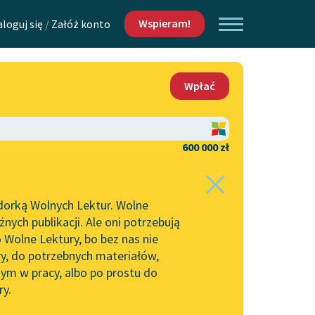
Wspieram!
aloguj się
/
Załóż konto
O nas
Wpłać
Lektur
Kontakt
O projekcie
600 000 zł
 piszących i
Zespół
dorką Wolnych Lektur. Wolne
Zasady wykorzystania
ych publikacji. Ale oni potrzebują
Wolnych Lektur
 Wolne Lektury, bo bez nas nie
Logotypy
ry, do potrzebnych materiałów,
ym w pracy, albo po prostu do
h Lektur
Materiały promocyjne
ry.
Polityka prywatności