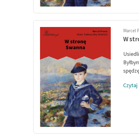
Marcel 
W st
Usiedl
Byłbym
spędzę
Czytaj