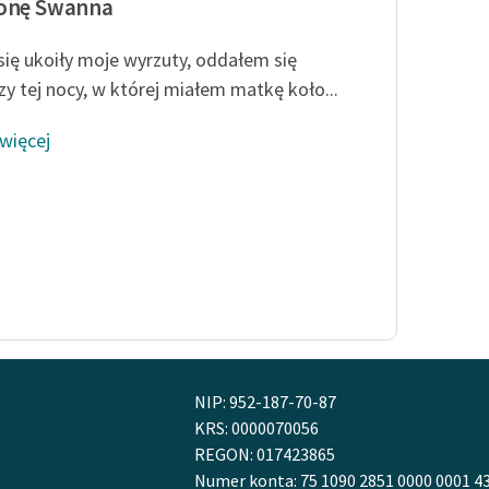
ronę Swanna
się ukoiły moje wyrzuty, oddałem się
zy tej nocy, w której miałem matkę koło...
 więcej
NIP: 952-187-70-87
KRS: 0000070056
REGON: 017423865
Numer konta: 75 1090 2851 0000 0001 4