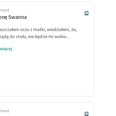
Proust
ronę Swanna
uszczałem oczu z matki; wiedziałem, że,
iądą do stołu, nie będzie mi wolno...
 więcej
Proust