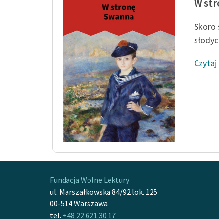
W st
Skoro 
słodyc
Czytaj
Fundacja Wolne Lektury
ul. Marszałkowska 84/92 lok. 125
00-514 Warszawa
tel.
+48 22 621 30 17