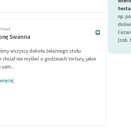
wiern
publicznej, lektur szkolnych
oraz Starego Testamentu
test
np. p
Odkurzamy bohaterów
doświ
Szkoła Poezji Wolnych Lektur
Proust
Cezar
ronę Swanna
(zob. 
iśmy wszyscy dokoła żelaznego stołu.
 chciał nie myśleć o godzinach tortury, jakie
 sam...
 więcej