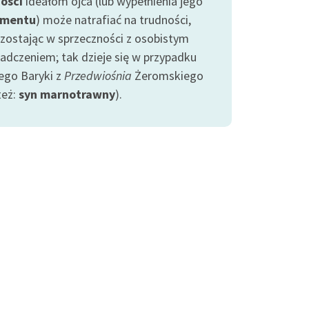
ości
ideałom ojca (lub wypełnienia jego
amentu
) może natrafiać na trudności,
ozostając w sprzeczności z osobistym
adczeniem; tak dzieje się w przypadku
ego Baryki z
Przedwiośnia
Żeromskiego
też:
syn marnotrawny
).