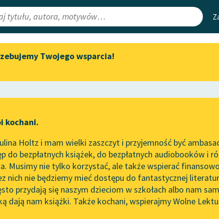
Z
rzebujemy Twojego wsparcia!
Aktualności
Narzędzia
e Lektury
Zapraszamy na spotkanie
Mapa Wolnych 
online z tłumaczkami
irmami
Leśmianator
literatury skandynawskiej
ewsletter
Przewodnik dla
Spotkanie z Katarzyną Tunkiel
i kochani.
czytających
w Oslo
lina Holtz i mam wielki zaszczyt i przyjemność być ambasa
Wolne Lektury na 32.
p do bezpłatnych książek, do bezpłatnych audiobooków i różn
Pol’and’Rock Festivalu
API
. Musimy nie tylko korzystać, ale także wspierać finansowo
ce redakcyjne
„Kochanek Lady Chatterley”
OAI-PMH
ez nich nie będziemy mieć dostępu do fantastycznej literatu
do słuchania na Wolnych
ęsto przydają się naszym dzieciom w szkołach albo nam sam
Lekturach
Widget Wolnyc
ką dają nam książki. Także kochani, wspierajmy Wolne Lektu
oru
Marcel Proust
✖
Nowy audiobook – „Marzenie
Przypisy
o Oriencie” Sophie Elkan