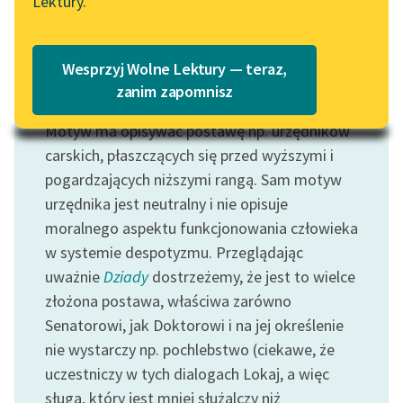
Lektury.
„Marzenie o Oriencie”
Katalog
Sophie Elkan
Katalog w formacie PDF
Blog
Wesprzyj Wolne Lektury — teraz,
zanim zapomnisz
Motyw: Służalczość
Motyw ma opisywać postawę np. urzędników
Lektury szkolne i klasyka
literatury do słuchania dla
carskich, płaszczących się przed wyższymi i
uczennic i uczniów z
pogardzających niższymi rangą. Sam motyw
niepełnosprawnościami
urzędnika jest neutralny i nie opisuje
moralnego aspektu funkcjonowania człowieka
E-kolekcja lektur
w systemie despotyzmu. Przeglądając
szkolnych i literatury do
uważnie
Dziady
dostrzeżemy, że jest to wielce
słuchania dla uczennic i
uczniów z
złożona postawa, właściwa zarówno
niepełnosprawnościami
Senatorowi, jak Doktorowi i na jej określenie
nie wystarczy np. pochlebstwo (ciekawe, że
Feministyczne inspiracje.
uczestniczy w tych dialogach Lokaj, a więc
Popularyzacja
sługa, który jest mniej służalczy niż
skandynawskiej literatury