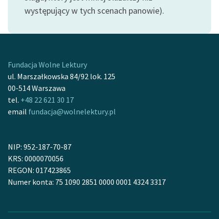
feministycznej
występujący w tych scenach panowie).
Ręce pełne poezji
Kolekcje edukacyjne
twórców przechodzących
Fundacja Wolne Lektury
do domeny publicznej,
ul. Marszałkowska 84/92 lok. 125
lektur szkolnych oraz
00-514 Warszawa
Starego Testamentu
tel.
+48 22 621 30 17
email
fundacja@wolnelektury.pl
Odkurzamy bohaterów
Szkoła Poezji Wolnych
Lektur
NIP: 952-187-70-87
KRS: 0000070056
O nas
REGON: 017423865
Numer konta: 75 1090 2851 0000 0001 4324 3317
Kontakt
O projekcie