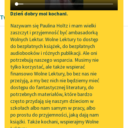
Katalog DAISY
Zgłoś brak utworu
Podkasty o książkach
Dzień dobry moi kochani.
Twórczość Marcela Prousta
Aktualności
Narzędzia
Nazywam się Paulina Holtz i mam wielki
zaszczyt i przyjemność być ambasadorką
Zapraszamy na spotkanie
Mapa Wolnych Lektur
Wolnych Lektur. Wolne Lektury to dostęp
online z tłumaczkami
do bezpłatnych książek, do bezpłatnych
Marcel Proust
Leśmianator
literatury skandynawskiej
audiobooków i różnych publikacji. Ale oni
W stronę Swanna
potrzebują naszego wsparcia. Musimy nie
Przewodnik dla piszących i
Spotkanie z Katarzyną
tylko korzystać, ale także wspierać
czytających
Naraz na rozpalonym
Tunkiel w Oslo
finansowo Wolne Lektury, bo bez nas nie
progu bramy kościelnej
przeżyją, a my bez nich nie będziemy mieć
Wolne Lektury na 32.
ujrzeliśmy pana
dostępu do fantastycznej literatury, do
Pol’and’Rock Festivalu
API
Legrandin górującego
potrzebnych materiałów, które bardzo
nad pstrym zgiełkiem
„Kochanek Lady
OAI-PMH
często przydają się naszym dzieciom w
targowym; mąż...
Chatterley” do słuchania
szkołach albo nam samym w pracy, albo
Widget Wolnych Lektur
na Wolnych Lekturach
po prostu do przyjemności, jaką dają nam
Czytaj więcej
książki. Także kochani, wspierajmy Wolne
Przypisy
Nowy audiobook –