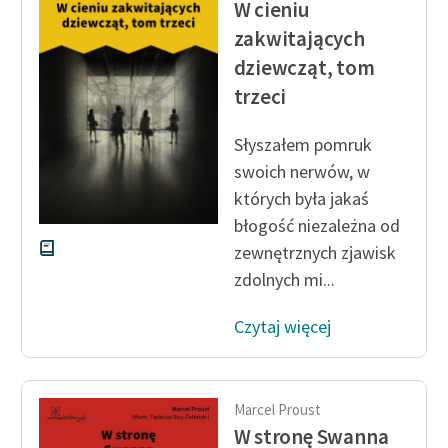
W cieniu
feministycznej
zakwitających
Ręce pełne poezji
dziewcząt, tom
trzeci
Kolekcje edukacyjne
twórców przechodzących
Słyszałem pomruk
do domeny publicznej,
swoich nerwów, w
lektur szkolnych oraz
Starego Testamentu
których była jakaś
błogość niezależna od
Odkurzamy bohaterów
zewnętrznych zjawisk
Szkoła Poezji Wolnych
zdolnych mi...
Lektur
Czytaj więcej
O nas
Kontakt
Marcel Proust
O projekcie
W stronę Swanna