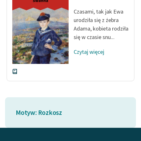
Zespół
Czasami, tak jak Ewa
urodziła się z żebra
Zasady wykorzystania
Adama, kobieta rodziła
Wolnych Lektur
się w czasie snu...
Logotypy
Czytaj więcej
Materiały promocyjne
Polityka prywatności
Regulamin biblioteki
Dane fundacji i
sprawozdania finansowe
Motyw: Rozkosz
Regulamin darowizn
Informacja o treściach
wrażliwych