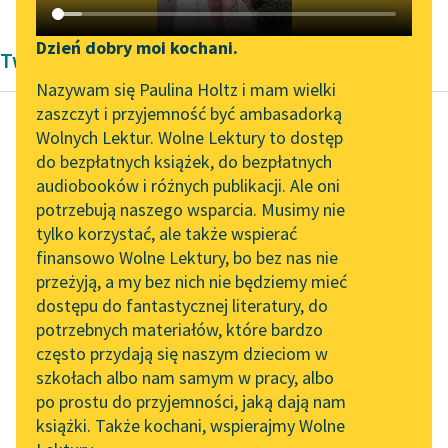
Katalog DAISY
Zgłoś brak utworu
Podkasty o książkach
Dzień dobry moi kochani.
Twórczość Marcela Prousta
Aktualności
Narzędzia
Nazywam się Paulina Holtz i mam wielki
zaszczyt i przyjemność być ambasadorką
Zapraszamy na spotkanie
Mapa Wolnych Lektur
Wolnych Lektur. Wolne Lektury to dostęp
online z tłumaczkami
do bezpłatnych książek, do bezpłatnych
Marcel Proust
Leśmianator
literatury skandynawskiej
audiobooków i różnych publikacji. Ale oni
Strona
potrzebują naszego wsparcia. Musimy nie
Przewodnik dla piszących i
Guermantes, część
Spotkanie z Katarzyną
tylko korzystać, ale także wspierać
czytających
Tunkiel w Oslo
druga
finansowo Wolne Lektury, bo bez nas nie
przeżyją, a my bez nich nie będziemy mieć
Wolne Lektury na 32.
Już w chwili gdym
dostępu do fantastycznej literatury, do
Pol’and’Rock Festivalu
API
położył Albertynę na
potrzebnych materiałów, które bardzo
„Kochanek Lady
łóżku i zaczął ją pieścić,
OAI-PMH
często przydają się naszym dzieciom w
Chatterley” do słuchania
przybrała wyraz,
szkołach albo nam samym w pracy, albo
Widget Wolnych Lektur
na Wolnych Lekturach
po prostu do przyjemności, jaką dają nam
jakiego...
książki. Także kochani, wspierajmy Wolne
Przypisy
Nowy audiobook –