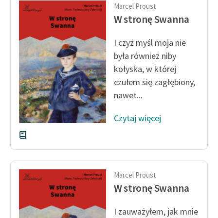
Marcel Proust
W stronę Swanna
Zasady wykorzystania
Wolnych Lektur
I czyż myśl moja nie
Logotypy
była również niby
kołyska, w której
Materiały promocyjne
czułem się zagłębiony,
Polityka prywatności
nawet...
Regulamin biblioteki
Czytaj więcej
Dane fundacji i
sprawozdania finansowe
Regulamin darowizn
Marcel Proust
Informacja o treściach
W stronę Swanna
wrażliwych
Deklaracja dostępności
I zauważyłem, jak mnie