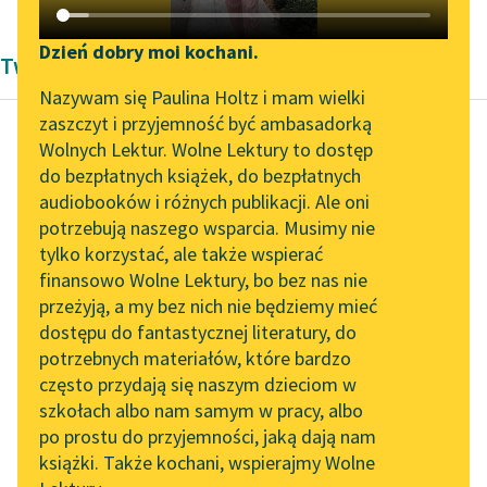
Katalog DAISY
Zgłoś brak utworu
Podkasty o książkach
Dzień dobry moi kochani.
Twórczość Marcela Prousta
Aktualności
Narzędzia
Nazywam się Paulina Holtz i mam wielki
zaszczyt i przyjemność być ambasadorką
„Prokurator Alicja Horn”
Mapa Wolnych Lektur
Wolnych Lektur. Wolne Lektury to dostęp
do słuchania
do bezpłatnych książek, do bezpłatnych
Marcel Proust
Leśmianator
audiobooków i różnych publikacji. Ale oni
Strona
Byliśmy częścią AI Impact
potrzebują naszego wsparcia. Musimy nie
Przewodnik dla piszących i
Guermantes, część
Lab
tylko korzystać, ale także wspierać
czytających
pierwsza
finansowo Wolne Lektury, bo bez nas nie
Zapraszamy na spotkanie
przeżyją, a my bez nich nie będziemy mieć
online z tłumaczkami
Aby wrócić do
dostępu do fantastycznej literatury, do
literatury skandynawskiej
API
Franciszki, nie zdarzyło
potrzebnych materiałów, które bardzo
Spotkanie z Katarzyną
mi się doznać w życiu
OAI-PMH
często przydają się naszym dzieciom w
Tunkiel w Oslo
upokorzenia, abym
szkołach albo nam samym w pracy, albo
Widget Wolnych Lektur
po prostu do przyjemności, jaką dają nam
zawczasu nie...
102. lata temu zmarł
książki. Także kochani, wspierajmy Wolne
Przypisy
Joseph Conrad