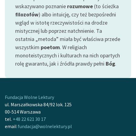
wskazywano poznanie
rozumowe
(to ścieżka
filozofów
) albo intuicję, czy też bezpośredni
wgląd w istotę rzeczywistości na drodze
mistycznej lub poprzez natchnienie. Ta
ostatnia „metoda” miała być właściwa przede
wszystkim
poetom
. W religiach
monoteistycznych i kulturach na nich opartych
rolę gwarantu, jak i źródła prawdy pełni
Bóg
.
Fundacja Wolne Lektury
ul. Marszałkowska 84/92 lok. 125
00-514 Warszawa
tel.
+48 22 621 30 17
email
fundacja@wolnelektury.pl