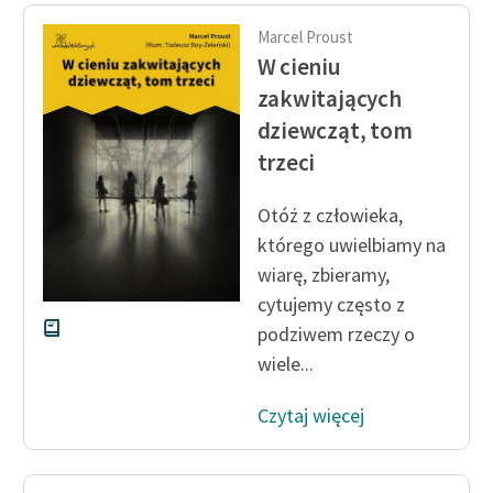
Ręce pełne poezji
Marcel Proust
Kolekcje edukacyjne
W cieniu
twórców przechodzących
zakwitających
do domeny publicznej,
dziewcząt, tom
lektur szkolnych oraz
trzeci
Starego Testamentu
Odkurzamy bohaterów
Otóż z człowieka,
którego uwielbiamy na
Szkoła Poezji Wolnych
wiarę, zbieramy,
Lektur
cytujemy często z
O nas
podziwem rzeczy o
wiele...
Kontakt
O projekcie
Czytaj więcej
Zespół