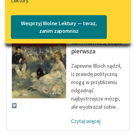
Czytaj więcej
Lektury.
Katalog
Blog
Katalog w formacie PDF
Wesprzyj Wolne Lektury — teraz,
Marcel Proust
Lektury szkolne i klasyka
zanim zapomnisz
Strona
literatury do słuchania dla
Guermantes, część
uczennic i uczniów z
pierwsza
niepełnosprawnościami
E-kolekcja lektur
Zapewne Bloch sądził,
szkolnych i literatury do
iż prawdę polityczną
słuchania dla uczennic i
mogą w przybliżeniu
uczniów z
odgadnąć
niepełnosprawnościami
najbystrzejsze mózgi;
Feministyczne inspiracje.
ale wyobrażał sobie...
Popularyzacja
skandynawskiej literatury
Czytaj więcej
feministycznej