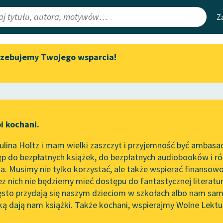
Z
rzebujemy Twojego wsparcia!
Aktualności
Narzędzia
e Lektury
„Prokurator Alicja Horn” do
Mapa Wolnych 
słuchania
irmami
Leśmianator
Byliśmy częścią AI Impact Lab
ewsletter
Przewodnik dla
i kochani.
Zapraszamy na spotkanie
czytających
online z tłumaczkami
lina Holtz i mam wielki zaszczyt i przyjemność być ambasa
literatury skandynawskiej
p do bezpłatnych książek, do bezpłatnych audiobooków i różn
API
Spotkanie z Katarzyną Tunkiel
. Musimy nie tylko korzystać, ale także wspierać finansowo
ce redakcyjne
w Oslo
OAI-PMH
ez nich nie będziemy mieć dostępu do fantastycznej literatu
ęsto przydają się naszym dzieciom w szkołach albo nam sam
102. lata temu zmarł Joseph
Widget Wolnyc
Conrad
ką dają nam książki. Także kochani, wspierajmy Wolne Lektu
oru
Marcel Proust
✖
Przypisy
Blog