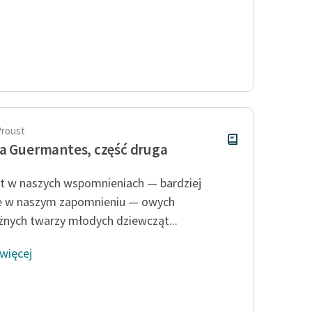
Proust
a Guermantes, część druga
est w naszych wspomnieniach — bardziej
e w naszym zapomnieniu — owych
żnych twarzy młodych dziewcząt...
 więcej