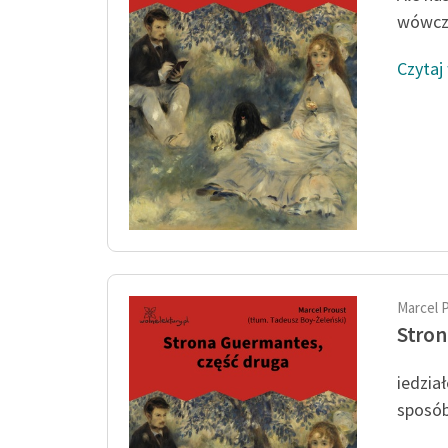
wówcza
Czytaj
Marcel 
Stron
iedzia
sposób