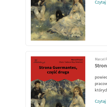
Czytaj
Marcel 
Stron
powied
pracow
któryc
Czytaj