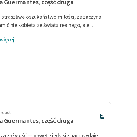
a Guermantes, część druga
t straszliwe oszukaństwo miłości, że zaczyna
mić nie kobietą ze świata realnego, ale...
 więcej
Proust
a Guermantes, część druga
sza zażyłość — nawet kiedy się nam wydaje