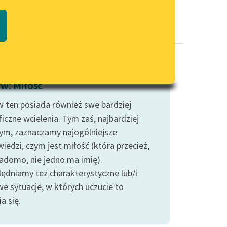
Regulamin biblioteki
macie PDF
Dane fundacji i sprawozdania
finansowe
Regulamin darowizn
Informacja o treściach
w: Miłość
wrażliwych
 ten posiada również swe bardziej
Deklaracja dostępności
iczne wcielenia. Tym zaś, najbardziej
ym, zaznaczamy najogólniejsze
iedzi, czym jest miłość (która przecież,
iadomo, nie jedno ma imię).
ędniamy też charakterystyczne lub/i
we sytuacje, w których uczucie to
a się.