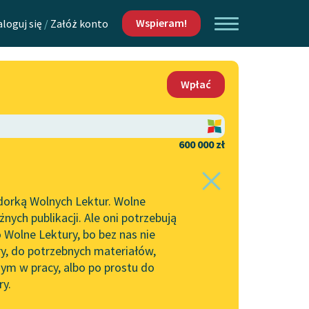
Wspieram!
aloguj się
/
Załóż konto
O nas
Wpłać
Lektur
Kontakt
O projekcie
600 000 zł
 piszących i
Zespół
dorką Wolnych Lektur. Wolne
Zasady wykorzystania
ych publikacji. Ale oni potrzebują
Wolnych Lektur
 Wolne Lektury, bo bez nas nie
Logotypy
ry, do potrzebnych materiałów,
ym w pracy, albo po prostu do
h Lektur
Materiały promocyjne
ry.
Polityka prywatności