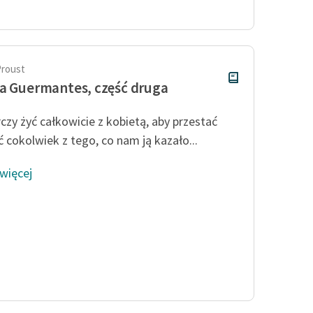
Odkurzamy bohaterów
Szkoła Poezji Wolnych Lektur
Proust
a Guermantes, część druga
czy żyć całkowicie z kobietą, aby przestać
ć cokolwiek z tego, co nam ją kazało...
 więcej