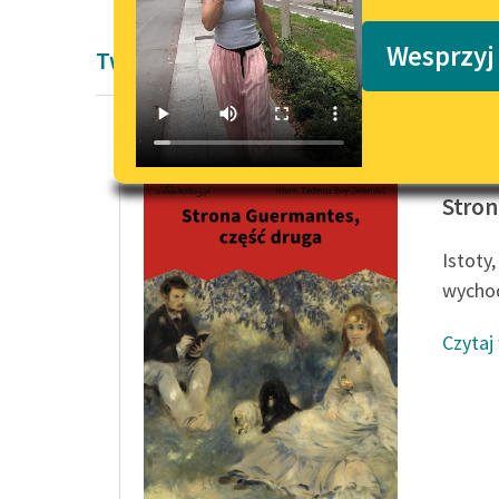
Podkasty o książkach
Wesprzyj
Twórczość Marcela Prousta
Marcel 
Stron
Istoty
wychod
Czytaj