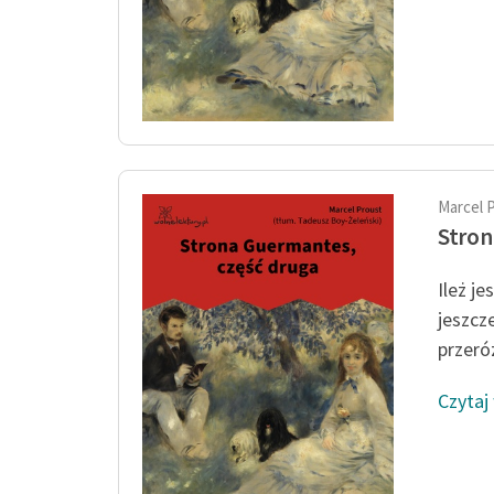
Marcel 
Stron
Ileż j
jeszcz
przeró
Czytaj