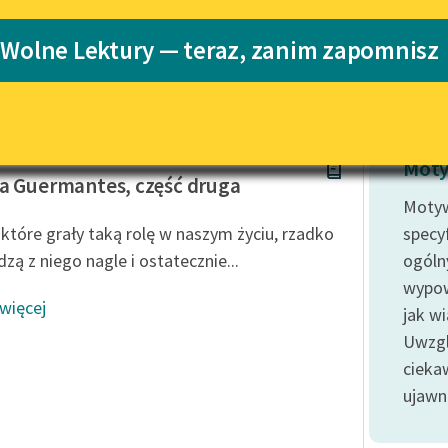
Katalog
 Wolne Lektury — teraz, zanim zapomnisz
Katalog w for
Lektury szkolne i klasyka
literatury do słuchania dla
uczennic i uczniów z
niepełnosprawnościami
Proust
E-kolekcja lektur szkolnych i
Moty
literatury do słuchania dla
a Guermantes, część druga
uczennic i uczniów z
Motyw
niepełnosprawnościami
, które grały taką rolę w naszym życiu, rzadko
specyf
Feministyczne inspiracje.
zą z niego nagle i ostatecznie...
ogóln
Popularyzacja skandynawskiej
wypow
literatury feministycznej
 więcej
jak w
Ręce pełne poezji
Uwzgl
cieka
Kolekcje edukacyjne twórców
przechodzących do domeny
ujawni
publicznej, lektur szkolnych
oraz Starego Testamentu