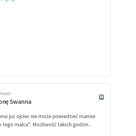
Proust
ronę Swanna
na już ojciec nie może powiedzieć mamie:
o tego malca”. Możliwość takich godzin...