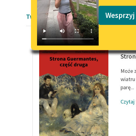
Podkasty o książkach
Wesprzyj
Twórczość Marcela Prousta
Marcel 
Stron
Może 
wiatru
parę...
Czytaj