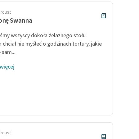
Proust
ronę Swanna
iśmy wszyscy dokoła żelaznego stołu.
 chciał nie myśleć o godzinach tortury, jakie
 sam...
 więcej
Proust