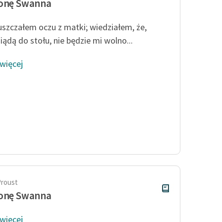
ronę Swanna
uszczałem oczu z matki; wiedziałem, że,
iądą do stołu, nie będzie mi wolno...
 więcej
Proust
ronę Swanna
 więcej