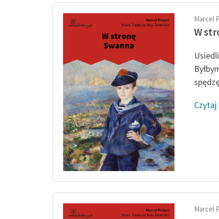
Marcel 
W st
Usiedl
Byłbym
spędzę
Czytaj
Marcel 