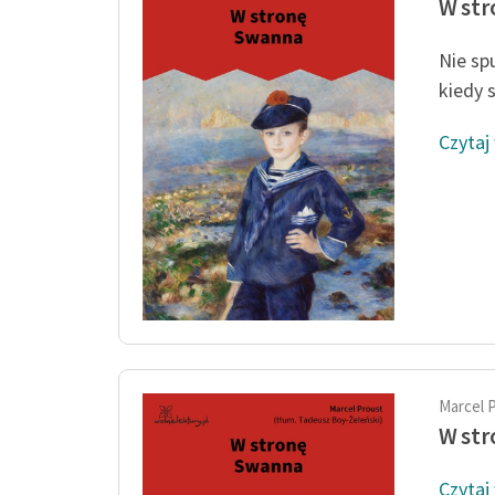
W st
Nie sp
kiedy s
Czytaj
Marcel 
W st
Czytaj