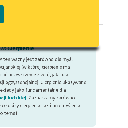
Regulamin biblioteki
macie PDF
Dane fundacji i sprawozdania
finansowe
Regulamin darowizn
Informacja o treściach
w: Cierpienie
wrażliwych
 ten ważny jest zarówno dla myśli
Deklaracja dostępności
cijańskiej (w której cierpienie ma
sić oczyszczenie z win), jak i dla
sji egzystencjalnej. Cierpienie ukazywane
niekiedy jako fundamentalne dla
cji ludzkiej
. Zaznaczamy zarówno
ce opisy cierpienia, jak i przemyślenia
go temat.