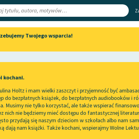
Z
rzebujemy Twojego wsparcia!
Aktualności
Narzędzia
e Lektury
Zapraszamy na spotkanie
Mapa Wolnych 
online z tłumaczkami
irmami
Leśmianator
literatury skandynawskiej
ewsletter
Przewodnik dla
Spotkanie z Katarzyną Tunkiel
i kochani.
czytających
w Oslo
nie
lina Holtz i mam wielki zaszczyt i przyjemność być ambasa
Wolne Lektury na 32.
p do bezpłatnych książek, do bezpłatnych audiobooków i różn
Pol’and’Rock Festivalu
API
. Musimy nie tylko korzystać, ale także wspierać finansowo
ce redakcyjne
„Kochanek Lady Chatterley”
OAI-PMH
ez nich nie będziemy mieć dostępu do fantastycznej literatu
do słuchania na Wolnych
ęsto przydają się naszym dzieciom w szkołach albo nam sam
Lekturach
Widget Wolnyc
ką dają nam książki. Także kochani, wspierajmy Wolne Lektu
oru
Marcel Proust
✖
Nowy audiobook – „Marzenie
Przypisy
o Oriencie” Sophie Elkan