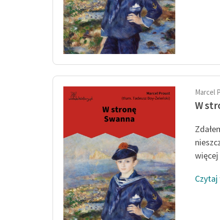
Marcel 
W st
Zdałem
nieszc
więcej l
Czytaj