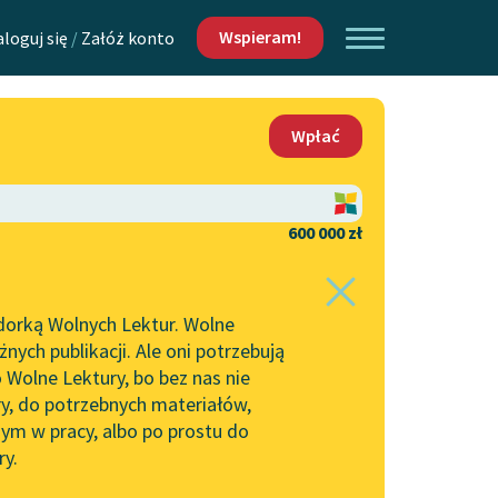
Wspieram!
aloguj się
/
Załóż konto
O nas
Wpłać
Lektur
Kontakt
O projekcie
600 000 zł
 piszących i
Zespół
dorką Wolnych Lektur. Wolne
Zasady wykorzystania
ych publikacji. Ale oni potrzebują
Wolnych Lektur
 Wolne Lektury, bo bez nas nie
Logotypy
ry, do potrzebnych materiałów,
ym w pracy, albo po prostu do
h Lektur
Materiały promocyjne
ry.
Polityka prywatności