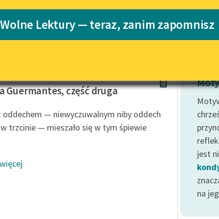
Katalog
Blog
 Wolne Lektury — teraz, zanim zapomnisz
Katalog w for
Lektury szkolne i klasyka
literatury do słuchania dla
uczennic i uczniów z
Proust
niepełnosprawnościami
Moty
a Guermantes, część druga
E-kolekcja lektur szkolnych i
Motyw
literatury do słuchania dla
z oddechem — niewyczuwalnym niby oddech
chrześ
uczennic i uczniów z
 w trzcinie — mieszało się w tym śpiewie
przyno
niepełnosprawnościami
reflek
Feministyczne inspiracje.
jest 
Popularyzacja skandynawskiej
 więcej
literatury feministycznej
kondy
znaczą
Ręce pełne poezji
na je
Kolekcje edukacyjne twórców
przechodzących do domeny