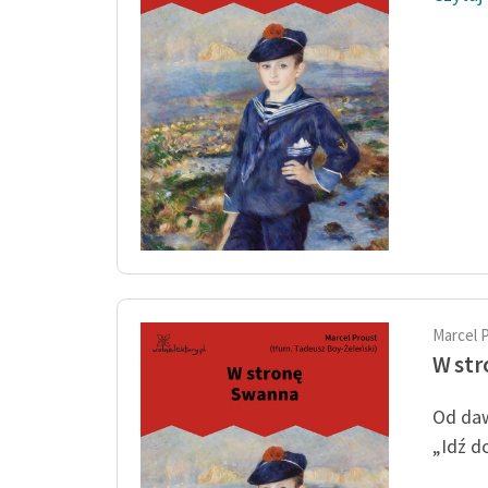
Marcel 
W st
Od daw
„Idź d