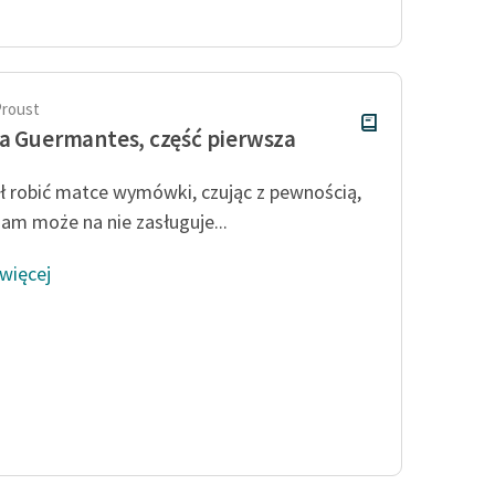
publicznej, lektur szkolnych
oraz Starego Testamentu
Odkurzamy bohaterów
Szkoła Poezji Wolnych Lektur
Proust
a Guermantes, część pierwsza
ął robić matce wymówki, czując z pewnością,
sam może na nie zasługuje...
 więcej