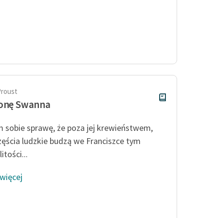
Proust
ronę Swanna
 sobie sprawę, że poza jej krewieństwem,
zęścia ludzkie budzą we Franciszce tym
itości...
 więcej