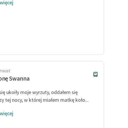
 więcej
Proust
ronę Swanna
się ukoiły moje wyrzuty, oddałem się
zy tej nocy, w której miałem matkę koło...
 więcej