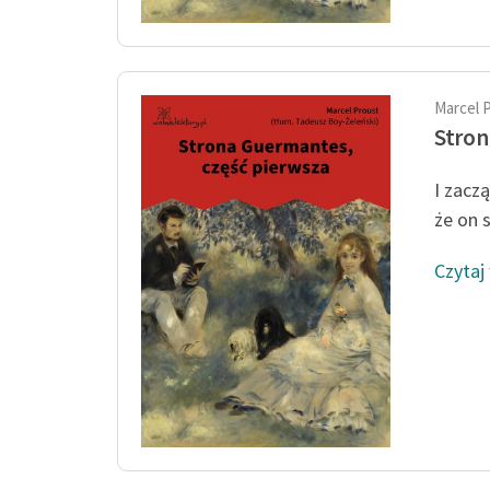
Marcel 
Stron
I zacz
że on 
Czytaj