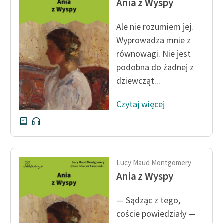
Ania z Wyspy
Ręce pełne poezji
Kolekcje edukacyjne
Ale nie rozumiem jej.
twórców przechodzących
Wyprowadza mnie z
do domeny publicznej,
równowagi. Nie jest
lektur szkolnych oraz
podobna do żadnej z
Starego Testamentu
dziewcząt...
Odkurzamy bohaterów
Czytaj więcej
Szkoła Poezji Wolnych
Lektur
O nas
Lucy Maud Montgomery
Kontakt
Ania z Wyspy
O projekcie
— Sądząc z tego,
Zespół
coście powiedziały —