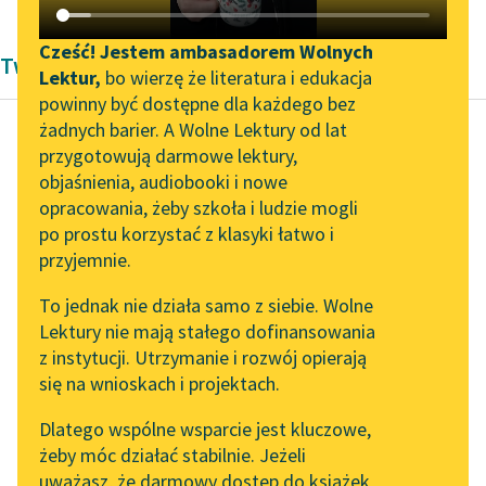
Katalog DAISY
Zgłoś brak utworu
Podkasty o książkach
Cześć! Jestem ambasadorem Wolnych
Twórczość Lucy Maud Montgomery
Lektur,
bo wierzę że literatura i edukacja
Aktualności
Narzędzia
powinny być dostępne dla każdego bez
żadnych barier. A Wolne Lektury od lat
„Prokurator Alicja Horn”
Mapa Wolnych Lektur
przygotowują darmowe lektury,
do słuchania
Lucy Maud Montgomery
objaśnienia, audiobooki i nowe
Leśmianator
Ania z Wyspy
opracowania, żeby szkoła i ludzie mogli
Byliśmy częścią AI Impact
Przewodnik dla piszących i
po prostu korzystać z klasyki łatwo i
Lab
czytających
— Chcę zdobyć
przyjemnie.
Zapraszamy na spotkanie
stypendium Johnsona
To jednak nie działa samo z siebie. Wolne
online z tłumaczkami
za matematykę —
Lektury nie mają stałego dofinansowania
literatury skandynawskiej
API
oświadczyła spokojnie.
z instytucji. Utrzymanie i rozwój opierają
— Mogłabym tego
Spotkanie z Katarzyną
OAI-PMH
się na wnioskach i projektach.
łatwo dokonać w
Tunkiel w Oslo
Widget Wolnych Lektur
Dlatego wspólne wsparcie jest kluczowe,
greckim, ale...
102. lata temu zmarł
żeby móc działać stabilnie. Jeżeli
Przypisy
Joseph Conrad
uważasz, że darmowy dostęp do książek
Czytaj więcej