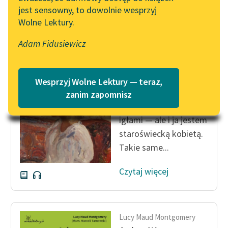
jest sensowny, to dowolnie wesprzyj
Katalog
Blog
Wolne Lektury.
Katalog w formacie PDF
Lucy Maud Montgomery
Adam Fidusiewicz
Lektury szkolne i klasyka
Ania z Wyspy
literatury do słuchania dla
uczennic i uczniów z
— Staroświecka to
Wesprzyj Wolne Lektury — teraz,
niepełnosprawnościami
robótka — rzekła,
zanim zapomnisz
poruszając szybko
E-kolekcja lektur
igłami — ale i ja jestem
szkolnych i literatury do
słuchania dla uczennic i
staroświecką kobietą.
uczniów z
Takie same...
niepełnosprawnościami
Czytaj więcej
Feministyczne inspiracje.
Popularyzacja
skandynawskiej literatury
feministycznej
Lucy Maud Montgomery