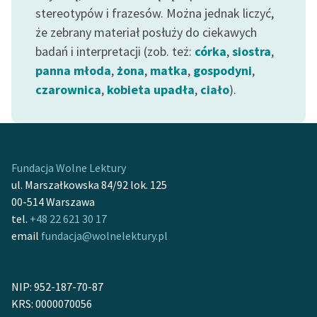
stereotypów i frazesów. Można jednak liczyć,
że zebrany materiał posłuży do ciekawych
badań i interpretacji (zob. też:
córka
,
siostra
,
panna młoda
,
żona
,
matka
,
gospodyni
,
czarownica
,
kobieta upadła
,
ciało
).
Fundacja Wolne Lektury
ul. Marszałkowska 84/92 lok. 125
00-514 Warszawa
tel.
+48 22 621 30 17
email
fundacja@wolnelektury.pl
NIP: 952-187-70-87
KRS: 0000070056