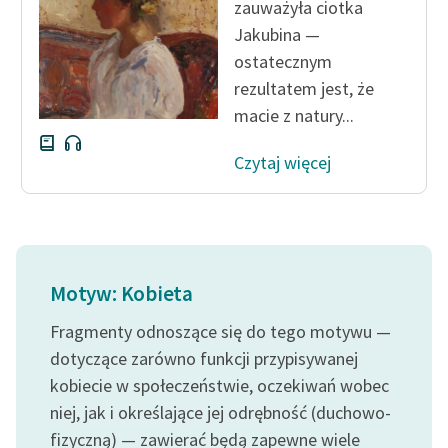
zauważyła ciotka
Jakubina —
Zasady wykorzystania
ostatecznym
Wolnych Lektur
rezultatem jest, że
Logotypy
macie z natury...
Materiały promocyjne
Czytaj więcej
Polityka prywatności
Regulamin biblioteki
Dane fundacji i
sprawozdania finansowe
Motyw: Kobieta
Regulamin darowizn
Fragmenty odnoszące się do tego motywu —
dotyczące zarówno funkcji przypisywanej
Informacja o treściach
kobiecie w społeczeństwie, oczekiwań wobec
wrażliwych
niej, jak i określające jej odrębność (duchowo-
Deklaracja dostępności
fizyczną) — zawierać będą zapewne wiele