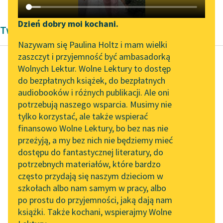
Katalog DAISY
Zgłoś brak utworu
Podkasty o książkach
Dzień dobry moi kochani.
Twórczość Kornela Makuszyńskiego
Aktualności
Narzędzia
Nazywam się Paulina Holtz i mam wielki
zaszczyt i przyjemność być ambasadorką
„Prokurator Alicja Horn”
Mapa Wolnych Lektur
Wolnych Lektur. Wolne Lektury to dostęp
do słuchania
do bezpłatnych książek, do bezpłatnych
Kornel Makuszyński
Leśmianator
audiobooków i różnych publikacji. Ale oni
Awantura o Basię
Byliśmy częścią AI Impact
potrzebują naszego wsparcia. Musimy nie
Przewodnik dla piszących i
Lab
tylko korzystać, ale także wspierać
czytających
Pan Olszowski wszedł
finansowo Wolne Lektury, bo bez nas nie
Zapraszamy na spotkanie
cicho do mieszkania,
przeżyją, a my bez nich nie będziemy mieć
online z tłumaczkami
aby nie zbudzić
dostępu do fantastycznej literatury, do
literatury skandynawskiej
API
swojego służącego,
potrzebnych materiałów, które bardzo
młodego chłopaka —
Spotkanie z Katarzyną
OAI-PMH
często przydają się naszym dzieciom w
niezmiernie
Tunkiel w Oslo
szkołach albo nam samym w pracy, albo
Widget Wolnych Lektur
sympatyczną...
po prostu do przyjemności, jaką dają nam
102. lata temu zmarł
książki. Także kochani, wspierajmy Wolne
Przypisy
Joseph Conrad
Czytaj więcej