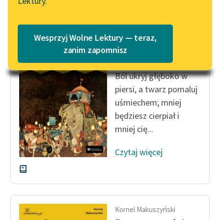
Lektury.
Katalog
Blog
Katalog w formacie PDF
Wesprzyj Wolne Lektury — teraz,
Kornel Makuszyński
Lektury szkolne i klasyka
zanim zapomnisz
Awantury arabskie
literatury do słuchania dla
uczennic i uczniów z
Ból ukryj głęboko w
niepełnosprawnościami
piersi, a twarz pomaluj
uśmiechem; mniej
E-kolekcja lektur
będziesz cierpiał i
szkolnych i literatury do
słuchania dla uczennic i
mniej cię...
uczniów z
niepełnosprawnościami
Czytaj więcej
Feministyczne inspiracje.
Popularyzacja
skandynawskiej literatury
feministycznej
Kornel Makuszyński