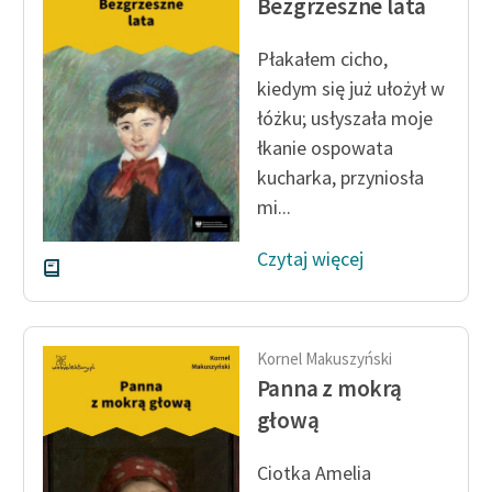
Bezgrzeszne lata
Ręce pełne poezji
Kolekcje edukacyjne
Płakałem cicho,
twórców przechodzących
kiedym się już ułożył w
do domeny publicznej,
łóżku; usłyszała moje
lektur szkolnych oraz
łkanie ospowata
Starego Testamentu
kucharka, przyniosła
Odkurzamy bohaterów
mi...
Szkoła Poezji Wolnych
Czytaj więcej
Lektur
O nas
Kornel Makuszyński
Kontakt
Panna z mokrą
O projekcie
głową
Zespół
Ciotka Amelia