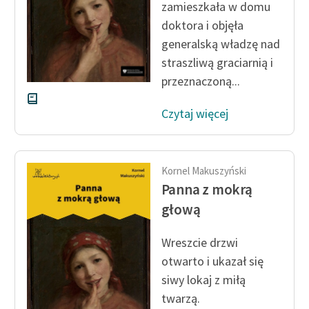
zamieszkała w domu
doktora i objęła
Zasady wykorzystania
generalską władzę nad
Wolnych Lektur
straszliwą graciarnią i
Logotypy
przeznaczoną...
Materiały promocyjne
Czytaj więcej
Polityka prywatności
Regulamin biblioteki
Kornel Makuszyński
Dane fundacji i
Panna z mokrą
sprawozdania finansowe
głową
Regulamin darowizn
Wreszcie drzwi
Informacja o treściach
otwarto i ukazał się
wrażliwych
siwy lokaj z miłą
twarzą.
Deklaracja dostępności