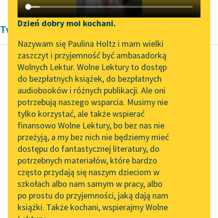
Katalog DAISY
Zgłoś brak utworu
Podkasty o książkach
Dzień dobry moi kochani.
Twórczość Kornela Makuszyńskiego
Aktualności
Narzędzia
Nazywam się Paulina Holtz i mam wielki
zaszczyt i przyjemność być ambasadorką
„Prokurator Alicja Horn”
Mapa Wolnych Lektur
Wolnych Lektur. Wolne Lektury to dostęp
do słuchania
do bezpłatnych książek, do bezpłatnych
Kornel Makuszyński
Leśmianator
audiobooków i różnych publikacji. Ale oni
Awantura o Basię
Byliśmy częścią AI Impact
potrzebują naszego wsparcia. Musimy nie
Przewodnik dla piszących i
Lab
tylko korzystać, ale także wspierać
czytających
— Źle było,
finansowo Wolne Lektury, bo bez nas nie
Zapraszamy na spotkanie
nieszczęśliwie było!
przeżyją, a my bez nich nie będziemy mieć
online z tłumaczkami
Pięliśmy się na koniach
dostępu do fantastycznej literatury, do
literatury skandynawskiej
API
górską ścieżką pełną
potrzebnych materiałów, które bardzo
wyrw i rozpadlin.
Spotkanie z Katarzyną
OAI-PMH
często przydają się naszym dzieciom w
Wcześnie...
Tunkiel w Oslo
szkołach albo nam samym w pracy, albo
Widget Wolnych Lektur
po prostu do przyjemności, jaką dają nam
102. lata temu zmarł
Czytaj więcej
książki. Także kochani, wspierajmy Wolne
Przypisy
Joseph Conrad