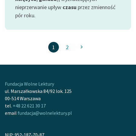
nieprzerwanie upływ
czasu
przez zmienność
pór roku.
1
2
Fundacja Wolne Lektury
ul. Marszałkowska 84/92 lok. 125
00-514 Warszawa
tel.
+48 22 621 30 17
email
fundacja@wolnelektury.pl
NIP: 952-187-70-87