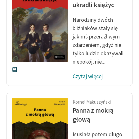
Ręce pełne poezji
ukradli księżyc
Kolekcje edukacyjne
Narodziny dwóch
twórców przechodzących
bliźniaków stały się
do domeny publicznej,
jakimś przeraźliwym
lektur szkolnych oraz
zdarzeniem, gdyż nie
Starego Testamentu
tylko ludzie okazywali
Odkurzamy bohaterów
niepokój, nie...
Szkoła Poezji Wolnych
Czytaj więcej
Lektur
O nas
Kornel Makuszyński
Kontakt
Panna z mokrą
O projekcie
głową
Zespół
Musiała potem długo