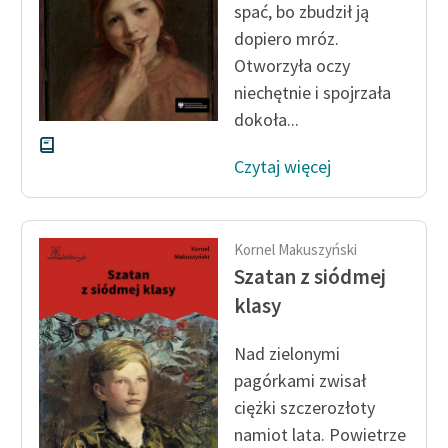
spać, bo zbudził ją
dopiero mróz.
Zasady wykorzystania
Otworzyła oczy
Wolnych Lektur
niechętnie i spojrzała
Logotypy
dokoła...
Materiały promocyjne
Czytaj więcej
Polityka prywatności
Regulamin biblioteki
Kornel Makuszyński
Dane fundacji i
Szatan z siódmej
sprawozdania finansowe
klasy
Regulamin darowizn
Nad zielonymi
Informacja o treściach
pagórkami zwisał
wrażliwych
ciężki szczerozłoty
namiot lata. Powietrze
Deklaracja dostępności