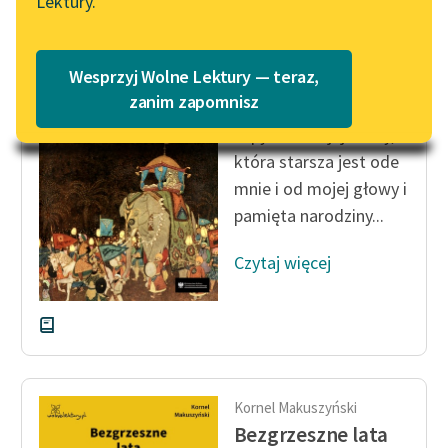
Lektury.
Katalog
Blog
Katalog w formacie PDF
Kornel Makuszyński
Wesprzyj Wolne Lektury — teraz,
Awantury arabskie
Lektury szkolne i klasyka
zanim zapomnisz
literatury do słuchania dla
zapytam mojej duszy,
uczennic i uczniów z
która starsza jest ode
niepełnosprawnościami
mnie i od mojej głowy i
E-kolekcja lektur
pamięta narodziny...
szkolnych i literatury do
słuchania dla uczennic i
Czytaj więcej
uczniów z
niepełnosprawnościami
Feministyczne inspiracje.
Popularyzacja
skandynawskiej literatury
Kornel Makuszyński
feministycznej
Bezgrzeszne lata