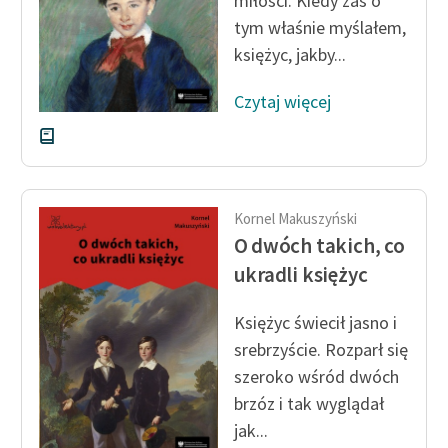
miłości. Kiedy zaś o
tym właśnie myślałem,
Zasady wykorzystania
księżyc, jakby...
Wolnych Lektur
Czytaj więcej
Logotypy
Materiały promocyjne
Polityka prywatności
Kornel Makuszyński
Regulamin biblioteki
O dwóch takich, co
Dane fundacji i
ukradli księżyc
sprawozdania finansowe
Księżyc świecił jasno i
Regulamin darowizn
srebrzyście. Rozparł się
Informacja o treściach
szeroko wśród dwóch
wrażliwych
brzóz i tak wyglądał
jak...
Deklaracja dostępności