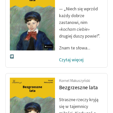
Ręce pełne poezji
— „Niech się wprzód
Kolekcje edukacyjne
każdy dobrze
twórców przechodzących
zastanowi, nim
do domeny publicznej,
«kocham ciebie»
lektur szkolnych oraz
drugiej duszy powie!”.
Starego Testamentu
Odkurzamy bohaterów
Znam te słowa...
Szkoła Poezji Wolnych
Czytaj więcej
Lektur
O nas
Kornel Makuszyński
Kontakt
Bezgrzeszne lata
O projekcie
Straszne rzeczy kryją
Zespół
się w tajemnicy