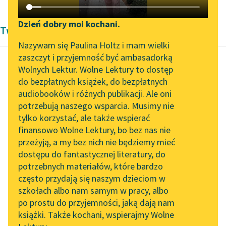
Katalog DAISY
Zgłoś brak utworu
Podkasty o książkach
Dzień dobry moi kochani.
Twórczość Kornela Makuszyńskiego
Aktualności
Narzędzia
Nazywam się Paulina Holtz i mam wielki
zaszczyt i przyjemność być ambasadorką
„Prokurator Alicja Horn”
Mapa Wolnych Lektur
Wolnych Lektur. Wolne Lektury to dostęp
do słuchania
do bezpłatnych książek, do bezpłatnych
Kornel Makuszyński
Leśmianator
audiobooków i różnych publikacji. Ale oni
Awantury arabskie
Byliśmy częścią AI Impact
potrzebują naszego wsparcia. Musimy nie
Przewodnik dla piszących i
Lab
tylko korzystać, ale także wspierać
czytających
Wiele już razy księżyc
finansowo Wolne Lektury, bo bez nas nie
Zapraszamy na spotkanie
usiadł był na szczycie
przeżyją, a my bez nich nie będziemy mieć
online z tłumaczkami
najwyższego minaretu
dostępu do fantastycznej literatury, do
literatury skandynawskiej
API
jak złoty ptak, co
potrzebnych materiałów, które bardzo
odpoczywa...
Spotkanie z Katarzyną
OAI-PMH
często przydają się naszym dzieciom w
Tunkiel w Oslo
szkołach albo nam samym w pracy, albo
Widget Wolnych Lektur
Czytaj więcej
po prostu do przyjemności, jaką dają nam
102. lata temu zmarł
książki. Także kochani, wspierajmy Wolne
Przypisy
Joseph Conrad