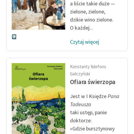
a liście takie duże —
zielone, zielone,
Zasady wykorzystania
dzikie wino zielone.
Wolnych Lektur
O każdej...
Logotypy
Czytaj więcej
Materiały promocyjne
Polityka prywatności
Konstanty Ildefons
Regulamin biblioteki
Gałczyński
Dane fundacji i
Ofiara świerzopa
sprawozdania finansowe
Jest w I Księdze
Pana
Regulamin darowizn
Tadeusza
Informacja o treściach
taki ustęp, panie
wrażliwych
doktorze:
«Gdzie bursztynowy
Deklaracja dostępności