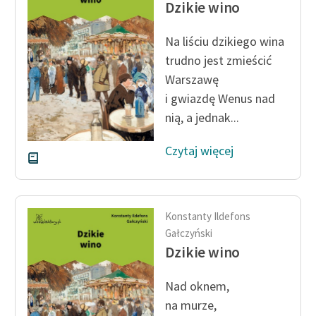
Dzikie wino
Ręce pełne poezji
Kolekcje edukacyjne
Na liściu dzikiego wina
twórców przechodzących
trudno jest zmieścić
do domeny publicznej,
Warszawę
lektur szkolnych oraz
i gwiazdę Wenus nad
Starego Testamentu
nią, a jednak...
Odkurzamy bohaterów
Czytaj więcej
Szkoła Poezji Wolnych
Lektur
O nas
Konstanty Ildefons
Gałczyński
Kontakt
Dzikie wino
O projekcie
Nad oknem,
Zespół
na murze,