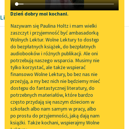
Katalog DAISY
Zgłoś brak utworu
Podkasty o książkach
Dzień dobry moi kochani.
Liryka Konstantego Ildefonsa Gałczyńskiego
Aktualności
Narzędzia
Nazywam się Paulina Holtz i mam wielki
zaszczyt i przyjemność być ambasadorką
„Prokurator Alicja Horn”
Mapa Wolnych Lektur
Wolnych Lektur. Wolne Lektury to dostęp
do słuchania
do bezpłatnych książek, do bezpłatnych
Konstanty Ildefons
Leśmianator
audiobooków i różnych publikacji. Ale oni
Gałczyński
Byliśmy częścią AI Impact
potrzebują naszego wsparcia. Musimy nie
Bal u Salomona
Przewodnik dla piszących i
Lab
tylko korzystać, ale także wspierać
czytających
finansowo Wolne Lektury, bo bez nas nie
Zapraszamy na spotkanie
Muzyka poszła spiralą
przeżyją, a my bez nich nie będziemy mieć
online z tłumaczkami
i trochę strach nad salą
dostępu do fantastycznej literatury, do
literatury skandynawskiej
API
i pod salą:
potrzebnych materiałów, które bardzo
wyciągnęły się te
Spotkanie z Katarzyną
OAI-PMH
często przydają się naszym dzieciom w
roślinności...
Tunkiel w Oslo
szkołach albo nam samym w pracy, albo
Widget Wolnych Lektur
po prostu do przyjemności, jaką dają nam
102. lata temu zmarł
Czytaj więcej
książki. Także kochani, wspierajmy Wolne
Przypisy
Joseph Conrad