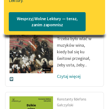
Lektury.
Katalog
Blog
Katalog w formacie PDF
Konstanty Ildefons
Wesprzyj Wolne Lektury — teraz,
Gałczyński
Lektury szkolne i klasyka
zanim zapomnisz
Bal u Salomona
literatury do słuchania dla
uczennic i uczniów z
Trzeba było wlać w
niepełnosprawnościami
muzyków wina,
E-kolekcja lektur
kiedy bal się ku
szkolnych i literatury do
świtowi przeginał,
słuchania dla uczennic i
żeby usta, żeby...
uczniów z
niepełnosprawnościami
Czytaj więcej
Feministyczne inspiracje.
Popularyzacja
skandynawskiej literatury
Konstanty Ildefons
feministycznej
Gałczyński