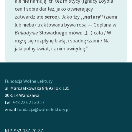
ale nie hamują ich też mistycy (Ignacy Loyola
cenił sobie dar łez, jako otwierający
zatwardziałe
serce
). Jako łzy
,,natury"
(ziemi
lub nieba) traktowana bywa rosa — Goplana w
Balladynie
Słowackiego mówi: ,,(...) cała / W
mgłę się rozpłynę białą, i spadnę łzami / Na
jaki polny kwiat, i z nim uwiędnę."
Fundacja Wolne Lektury
ul. Marszałkowska 84/92 lok. 125
00-514 Warszawa
tel.
+48 22 621 30 17
email
fundacja@wolnelektury.pl
NIP: 952-187-70-87