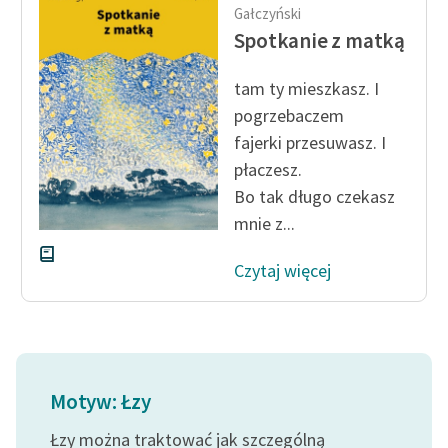
Ręce pełne poezji
Gałczyński
Spotkanie z matką
Kolekcje edukacyjne
twórców przechodzących
tam ty mieszkasz. I
do domeny publicznej,
pogrzebaczem
lektur szkolnych oraz
fajerki przesuwasz. I
Starego Testamentu
płaczesz.
Odkurzamy bohaterów
Bo tak długo czekasz
mnie z...
Szkoła Poezji Wolnych
Lektur
Czytaj więcej
O nas
Kontakt
O projekcie
Motyw: Łzy
Zespół
Łzy można traktować jak szczególną