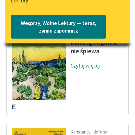
Lektury.
Katalog
Blog
Katalog w formacie PDF
Wesprzyj Wolne Lektury — teraz,
Konstanty Ildefons
Lektury szkolne i klasyka
zanim zapomnisz
Gałczyński
literatury do słuchania dla
Dlaczego ogórek
uczennic i uczniów z
nie śpiewa
niepełnosprawnościami
E-kolekcja lektur
Czytaj więcej
szkolnych i literatury do
słuchania dla uczennic i
uczniów z
niepełnosprawnościami
Feministyczne inspiracje.
Popularyzacja
skandynawskiej literatury
feministycznej
Konstanty Ildefons