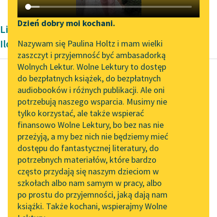
Katalog DAISY
Zgłoś brak utworu
Podkasty o książkach
Dzień dobry moi kochani.
Liryka okresu współczesności Konstantego
Aktualności
Narzędzia
Ildefonsa Gałczyńskiego
Nazywam się Paulina Holtz i mam wielki
zaszczyt i przyjemność być ambasadorką
„Prokurator Alicja Horn”
Mapa Wolnych Lektur
Wolnych Lektur. Wolne Lektury to dostęp
do słuchania
do bezpłatnych książek, do bezpłatnych
Leśmianator
audiobooków i różnych publikacji. Ale oni
Konstanty Ildefons
Byliśmy częścią AI Impact
potrzebują naszego wsparcia. Musimy nie
Przewodnik dla piszących i
Gałczyński
Lab
tylko korzystać, ale także wspierać
czytających
Bal u Salomona
finansowo Wolne Lektury, bo bez nas nie
Zapraszamy na spotkanie
przeżyją, a my bez nich nie będziemy mieć
online z tłumaczkami
— Bardzo się dziwię, że
dostępu do fantastycznej literatury, do
literatury skandynawskiej
API
pani nie widziałem
potrzebnych materiałów, które bardzo
aż przez 14 księżyców.
Spotkanie z Katarzyną
OAI-PMH
często przydają się naszym dzieciom w
— A co pan robił...
Tunkiel w Oslo
szkołach albo nam samym w pracy, albo
Widget Wolnych Lektur
po prostu do przyjemności, jaką dają nam
102. lata temu zmarł
Czytaj więcej
książki. Także kochani, wspierajmy Wolne
Przypisy
Joseph Conrad