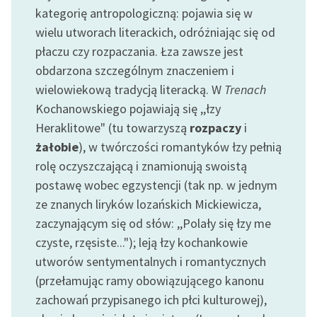
kategorię antropologiczną: pojawia się w
Zasady wykorzystania
wielu utworach literackich, odróżniając się od
Wolnych Lektur
płaczu czy rozpaczania. Łza zawsze jest
obdarzona szczególnym znaczeniem i
Logotypy
wielowiekową tradycją literacką. W
Trenach
Materiały promocyjne
Kochanowskiego pojawiają się ,,łzy
Heraklitowe" (tu towarzyszą
rozpaczy
i
Polityka prywatności
żałobie
), w twórczości romantyków łzy pełnią
Regulamin biblioteki
rolę oczyszczającą i znamionują swoistą
postawę wobec egzystencji (tak np. w jednym
Dane fundacji i
ze znanych liryków lozańskich Mickiewicza,
sprawozdania finansowe
zaczynającym się od słów: ,,Polały się łzy me
Regulamin darowizn
czyste, rzęsiste..."); leją łzy kochankowie
utworów sentymentalnych i romantycznych
Informacja o treściach
wrażliwych
(przełamując ramy obowiązującego kanonu
zachowań przypisanego ich płci kulturowej),
Deklaracja dostępności